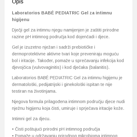
Opis
Laboratorios BABÉ PEDIATRIC Gel za intimnu
higijenu
Dječji gel za intimnu njegu namijenjen je zaštiti prirodne
razine pH intimnog područja kod dojenčadi i djece.
Gel je izuzetno nježan i sadrži prebiotičke i
dermoprotektivne aktivne tvari koje preveniraju moguću
bol i iritacije. Također, pomaže u sprečavanju infekcija kod
djevojčica (vulvovaginitis) i kod dječaka (balanitis).
Laboratorios BABÉ PEDIATRIC Gel za intimnu higijenu je
dermatološki, pedijatrijski i ginekološki ispitan te nije
testiran na životinjama.
Njegova formula prilagođena intimnom području djece nudi
nježnu higijenu koja čisti, umiruje i sprječava iritacije kože.
Intimni gel za djecu.
• Čisti poštujući prirodni pH intimnog područja
• Pomaže u održavanju prirodnog mikrobioma intimnog