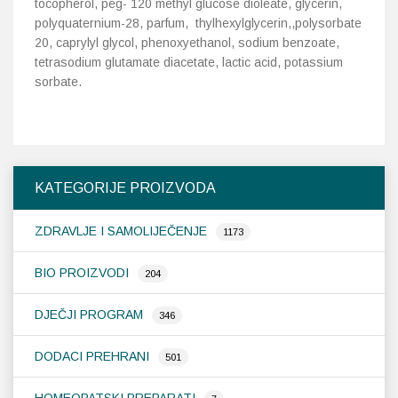
tocopherol, peg- 120 methyl glucose dioleate, glycerin,
polyquaternium-28, parfum, thylhexylglycerin,,polysorbate
20, caprylyl glycol, phenoxyethanol, sodium benzoate,
tetrasodium glutamate diacetate, lactic acid, potassium
sorbate.
KATEGORIJE PROIZVODA
ZDRAVLJE I SAMOLIJEČENJE
1173
BIO PROIZVODI
204
DJEČJI PROGRAM
346
DODACI PREHRANI
501