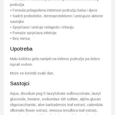
područja
• Formula prilagođena intimnom području beba i djece
• Sadrži prebiotičke, dermoprotektivne i umirujuće aktivne
sastojke
• Sprječava i umiruje nelagodu i iritaciju
• Pomaže sprječava infekcije
• Bez mirisa
Upotreba
Malu količinu gela nanijeti na intimno područje pa dobro
isprati vodom.
Može se koristiti svaki dan.
Sastojci
Aqua, disodium peg-5 laurylcitrate sulfosuccinate, lauryl
glucoside, betaine, sodiumlaur eth sulfate, alpha-glucan
oligosaccharide, aloe barbadensis leaf extract, calendula
officinalis flower extract, mimosa tenuiflora leaf extract,