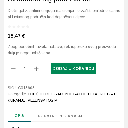
Dječji gel za intimnu njegu namijenjen je zaštiti prirodne razine
Probava, hemoroidi, pr
pH intimnog područja kod dojenčadi i djece.
Srce i krvne žile, vene
15,47
€
Stres, nesanica, opušt
Zbog posebnih uvjeta nabave, rok isporuke ovog proizvoda
dulji je nego uobičajeno.
Uho, grlo, nos
Laboratorios
Usta, usne, zubi
DODAJ U KOŠARICU
BABÉ
PEDIATRIC
Gel
SKU:
C018608
za
Kategorije:
DJEČJI PROGRAM
,
NJEGA DJETETA
,
NJEGA I
intimnu
KUPANJE
,
PELENSKI OSIP
higijenu
200
OPIS
ml
DODATNE INFORMACIJE
količina