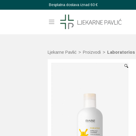
Besplatna dostava iznad 60 €
Ljekarne Pavlić
>
Proizvodi
>
Laboratorios
🔍