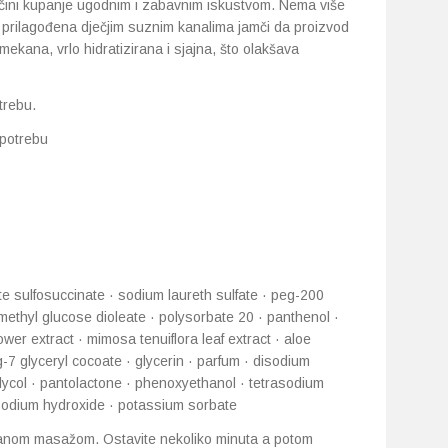
ini kupanje ugodnim i zabavnim iskustvom. Nema više
 prilagođena dječjim suznim kanalima jamči da proizvod
ekana, vrlo hidratizirana i sjajna, što olakšava
trebu.
upotrebu
te sulfosuccinate · sodium laureth sulfate · peg-200
ethyl glucose dioleate · polysorbate 20 · panthenol ·
ower extract · mimosa tenuiflora leaf extract · aloe
-7 glyceryl cocoate · glycerin · parfum · disodium
glycol · pantolactone · phenoxyethanol · tetrasodium
sodium hydroxide · potassium sorbate
ganom masažom. Ostavite nekoliko minuta a potom