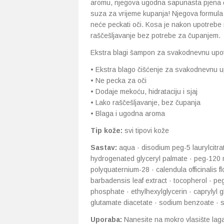
aromu, njegova ugodna sapunasta pjena č
suza za vrijeme kupanja! Njegova formula
neće peckati oči. Kosa je nakon upotrebe m
raščešljavanje bez potrebe za čupanjem.
Ekstra blagi šampon za svakodnevnu upo
• Ekstra blago čišćenje za svakodnevnu 
• Ne pecka za oči
• Dodaje mekoću, hidrataciju i sjaj
• Lako raščešljavanje, bez čupanja
• Blaga i ugodna aroma
Tip kože:
svi tipovi kože
Sastav:
aqua · disodium peg-5 laurylcitra
hydrogenated glyceryl palmate · peg-120 m
polyquaternium-28 · calendula officinalis fl
barbadensis leaf extract · tocopherol · peg
phosphate · ethylhexylglycerin · caprylyl 
glutamate diacetate · sodium benzoate · 
Uporaba:
Nanesite na mokro vlasište la