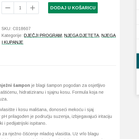
Laboratorios
DODAJ U KOŠARICU
BABÉ
PEDIATRIC
Ultra
SKU:
C018607
nježni
Kategorije:
DJEČJI PROGRAM
,
NJEGA DJETETA
,
NJEGA
šampon
I KUPANJE
200
ml
količina
nježni šampon
je blagi šampon pogodan za osjetljivo
 zaštićenu, hidratiziranu i sjajnu kosu. Formula koja ne
uza.
i vlasište i kosu mališana, donoseći mekoću i sjaj
pH prilagođen je području suzenja, izbjegavajući iritaciju
 i pedijatrijski ispitano.
 za nježno čišćenje mladog vlasišta. Uz vrlo blagu