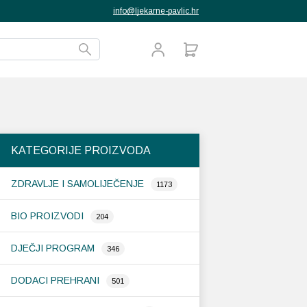
info@ljekarne-pavlic.hr
KATEGORIJE PROIZVODA
ZDRAVLJE I SAMOLIJEČENJE
1173
BIO PROIZVODI
204
DJEČJI PROGRAM
346
DODACI PREHRANI
501