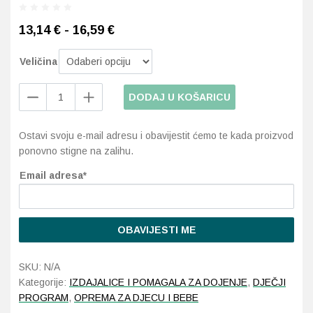
13,14 € - 16,59 €
Probava, hemoroidi, pr
Veličina
Srce i krvne žile, vene
Medela
DODAJ U KOŠARICU
Stres, nesanica, opušt
Personalfit
Flex
Uho, grlo, nos
Ostavi svoju e-mail adresu i obavijestit ćemo te kada proizvod
štitnici,
ponovno stigne na zalihu.
nastavci
za
Usta, usne, zubi
Email adresa*
izdajalice
količina
OBAVIJESTI ME
SKU:
N/A
Kategorije:
IZDAJALICE I POMAGALA ZA DOJENJE
,
DJEČJI
PROGRAM
,
OPREMA ZA DJECU I BEBE