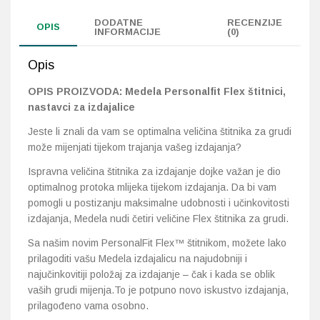
DODATNE
RECENZIJE
OPIS
INFORMACIJE
(0)
Opis
OPIS PROIZVODA: Medela Personalfit Flex štitnici,
nastavci za izdajalice
Jeste li znali da vam se optimalna veličina štitnika za grudi
može mijenjati tijekom trajanja vašeg izdajanja?
Ispravna veličina štitnika za izdajanje dojke važan je dio
optimalnog protoka mlijeka tijekom izdajanja. Da bi vam
pomogli u postizanju maksimalne udobnosti i učinkovitosti
izdajanja, Medela nudi četiri veličine Flex štitnika za grudi.
Sa našim novim PersonalFit Flex™ štitnikom, možete lako
prilagoditi vašu Medela izdajalicu na najudobniji i
najučinkovitiji položaj za izdajanje – čak i kada se oblik
vaših grudi mijenja.To je potpuno novo iskustvo izdajanja,
prilagođeno vama osobno.