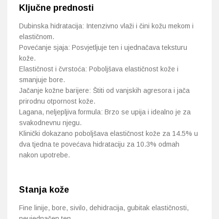
Ključne prednosti
Dubinska hidratacija: Intenzivno vlaži i čini kožu mekom i
elastičnom.
Povećanje sjaja: Posvjetljuje ten i ujednačava teksturu
kože.
Elastičnost i čvrstoća: Poboljšava elastičnost kože i
smanjuje bore.
Jačanje kožne barijere: Štiti od vanjskih agresora i jača
prirodnu otpornost kože.
Lagana, neljepljiva formula: Brzo se upija i idealno je za
svakodnevnu njegu.
Klinički dokazano poboljšava elastičnost kože za 14.5% u
dva tjedna te povećava hidrataciju za 10.3% odmah
nakon upotrebe.
Stanja kože
Fine linije, bore, sivilo, dehidracija, gubitak elastičnosti,
neujednačen ten