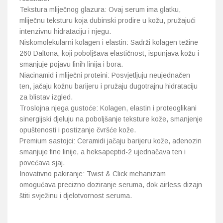
Tekstura mliječnog glazura: Ovaj serum ima glatku,
mliječnu teksturu koja dubinski prodire u kožu, pružajući
intenzivnu hidrataciju i njegu.
Niskomolekularni kolagen i elastin: Sadrži kolagen težine
260 Daltona, koji poboljšava elastičnost, ispunjava kožu i
smanjuje pojavu finih linija i bora.
Niacinamid i mliječni proteini: Posvjetljuju neujednačen
ten, jačaju kožnu barijeru i pružaju dugotrajnu hidrataciju
za blistav izgled.
Troslojna njega gustoće: Kolagen, elastin i proteoglikani
sinergijski djeluju na poboljšanje teksture kože, smanjenje
opuštenosti i postizanje čvršće kože.
Premium sastojci: Ceramidi jačaju barijeru kože, adenozin
smanjuje fine linije, a heksapeptid-2 ujednačava ten i
povećava sjaj.
Inovativno pakiranje: Twist & Click mehanizam
omogućava precizno doziranje seruma, dok airless dizajn
štiti svježinu i djelotvornost seruma.