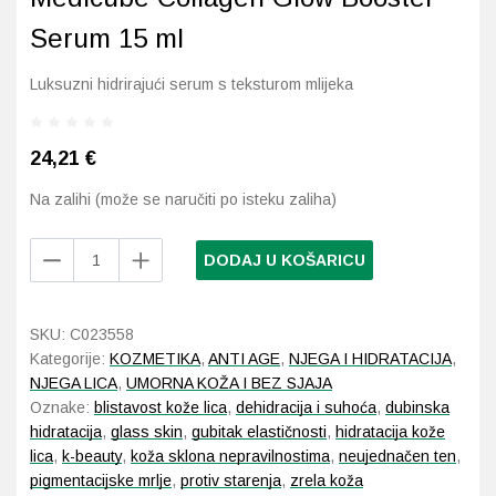
Serum 15 ml
Probava, hemoroidi, pr
Luksuzni hidrirajući serum s teksturom mlijeka
Srce i krvne žile, vene
24,21
€
Stres, nesanica, opušt
Na zalihi (može se naručiti po isteku zaliha)
Uho, grlo, nos
Medicube
DODAJ U KOŠARICU
Usta, usne, zubi
Collagen
Glow
Booster
SKU:
C023558
Serum
Kategorije:
KOZMETIKA
,
ANTI AGE
,
NJEGA I HIDRATACIJA
,
15
NJEGA LICA
,
UMORNA KOŽA I BEZ SJAJA
ml
Oznake:
blistavost kože lica
,
dehidracija i suhoća
,
dubinska
količina
hidratacija
,
glass skin
,
gubitak elastičnosti
,
hidratacija kože
lica
,
k-beauty
,
koža sklona nepravilnostima
,
neujednačen ten
,
pigmentacijske mrlje
,
protiv starenja
,
zrela koža