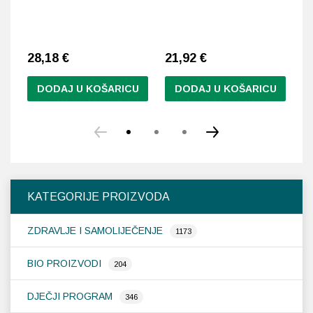
28,18
€
21,92
€
2
DODAJ U KOŠARICU
DODAJ U KOŠARICU
Ov
pr
im
vi
var
Op
KATEGORIJE PROIZVODA
se
m
ZDRAVLJE I SAMOLIJEČENJE
od
1173
na
st
BIO PROIZVODI
204
pr
DJEČJI PROGRAM
346