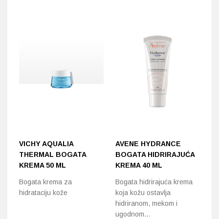
VICHY AQUALIA
AVENE HYDRANCE
A
THERMAL BOGATA
BOGATA HIDRIRAJUĆA
K
KREMA 50 ML
KREMA 40 ML
K
Bogata krema za
Bogata hidrirajuća krema
Uj
hidrataciju kože
koja kožu ostavlja
Po
hidriranom, mekom i
cr
ugodnom…