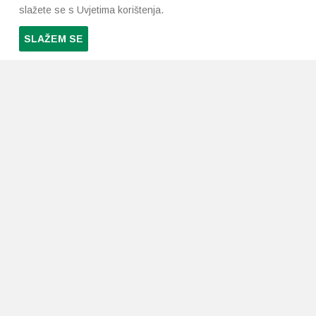
slažete se s Uvjetima korištenja.
SLAŽEM SE
PRETPLATI SE NA NAŠ NEWSLETTER
Prihvaćam
uvjete poslovanja
*
LJEKARNE PAVLIĆ
PODRŠKA