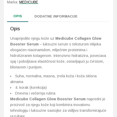
Marka:
MEDICUBE
OPIS
DODATNE INFORMACIJE
Opis
Unaprijedite njegu kože uz
Medicube Collagen Glow
Booster Serum
– luksuzni serum s teksturom mlijeka
obogaćen niacinamidom, mliječnim proteinima i
hidroliziranim kolagenom. Intenzivno hidratizira, povećava
sjaj i poboljšava elastičnost kože, ostavljajući ju čvrstom,
blistavom i punijom.
Suha, normalna, masna, zrela koža i koža sklona
aknama
4. korak (korekcija)
Dnevna i večernja rutina
Medicube Collagen Glow Booster Serum
napredni je
proizvod za njegu kože koji kombinira inovativnu
tehnologiju i luksuzne sastojke za vidljivo transformirajuće
rezultate.