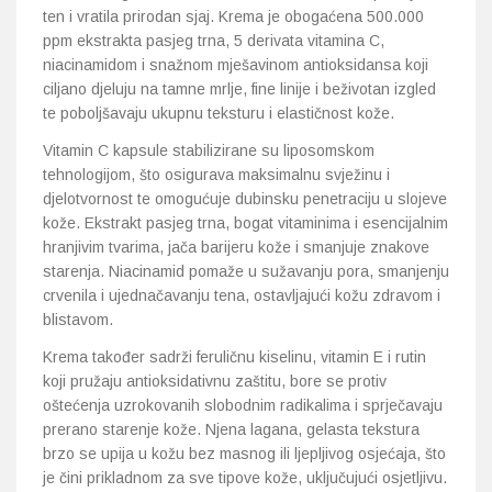
ten i vratila prirodan sjaj. Krema je obogaćena 500.000
ppm ekstrakta pasjeg trna, 5 derivata vitamina C,
niacinamidom i snažnom mješavinom antioksidansa koji
ciljano djeluju na tamne mrlje, fine linije i beživotan izgled
te poboljšavaju ukupnu teksturu i elastičnost kože.
Vitamin C kapsule stabilizirane su liposomskom
tehnologijom, što osigurava maksimalnu svježinu i
djelotvornost te omogućuje dubinsku penetraciju u slojeve
kože. Ekstrakt pasjeg trna, bogat vitaminima i esencijalnim
hranjivim tvarima, jača barijeru kože i smanjuje znakove
starenja. Niacinamid pomaže u sužavanju pora, smanjenju
crvenila i ujednačavanju tena, ostavljajući kožu zdravom i
blistavom.
Krema također sadrži feruličnu kiselinu, vitamin E i rutin
koji pružaju antioksidativnu zaštitu, bore se protiv
oštećenja uzrokovanih slobodnim radikalima i sprječavaju
prerano starenje kože. Njena lagana, gelasta tekstura
brzo se upija u kožu bez masnog ili ljepljivog osjećaja, što
je čini prikladnom za sve tipove kože, uključujući osjetljivu.