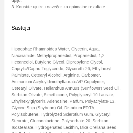
upiju.
3. Koristite ujutro i navečer za optimalne rezultate
Sastojci
Hippophae Rhamnoides Water, Glycerin, Aqua,
Niacinamide, Methylpropanediol, Propanediol, 1,2-
Hexanediol, Butylene Glycol, Dipropylene Glycol,
Caprylic/Capric Triglyceride, Glycereth-26, Ethylhexyl
Palmitate, Cetearyl Alcohol, Arginine, Carbomer,
Ammonium Acryloyldimethyltaurate/VP Copolymer,
Cetearyl Olivate, Helianthus Annuus (Sunflower) Seed Oil,
Sorbitan Olivate, Simethicone, Polyglyceryl-10 Laurate,
Ethylhexylglycerin, Adenosine, Parfum, Polyacrylate-13,
Glycine Soja (Soybean) Oil, Disodium EDTA,
Polyisobutene, Hydrolyzed Sclerotium Gum, Glyceryl
Stearate, Gluconolactone, Polysorbate 20, Sorbitan
Isostearate, Hydrogenated Lecithin, Bixa Orellana Seed