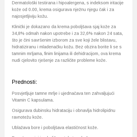
Dermatološki testirana i hipoalergena, s indeksom iritacije
kože od 0.00, krema osigurava nježnu njegu čak i za
najosjetljiviju kožu.
Klinički je dokazano da krema poboljšava sjaj kože za
34,8% odmah nakon upotrebe i za 32,6% nakon 24 sata,
što je čini savršenim izborom za sve koji žele blistavu,
hidratiziranu i mladenačku kožu. Bez obzira borite li se s
tamnim mrljama, finim linijama ili dehidracijom, ova krema
nudi cjelovito rješenje za različite probleme kože.
Prednosti:
Posvjetljuje tamne mrlje i ujednačava ten zahvaljujući
Vitamin C kapsulama.
Osigurava dubinsku hidrataciju i obnavlja hidrolipidnu
ravnotežu kože.
Ublažava bore i poboljšava elastičnost kože.