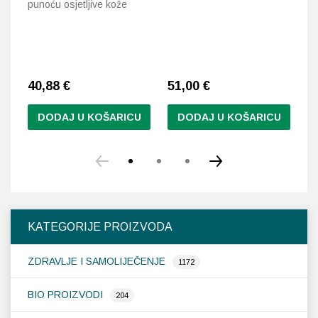
punoću osjetljive kože
sm
40,88
€
51,00
€
4
DODAJ U KOŠARICU
DODAJ U KOŠARICU
KATEGORIJE PROIZVODA
ZDRAVLJE I SAMOLIJEČENJE
1172
BIO PROIZVODI
204