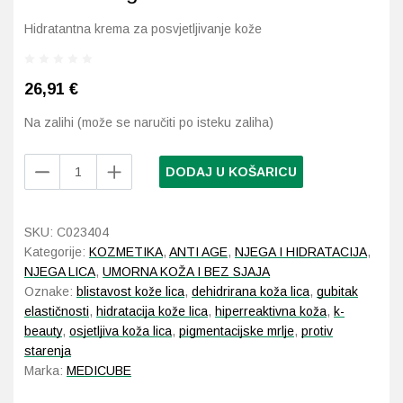
Hidratantna krema za posvjetljivanje kože
Probava, hemoroidi, pr
Srce i krvne žile, vene
26,91
€
Na zalihi (može se naručiti po isteku zaliha)
Stres, nesanica, opušt
Medicube
DODAJ U KOŠARICU
Uho, grlo, nos
Deep
Vita
Usta, usne, zubi
C
SKU:
C023404
Capsule
Kategorije:
KOZMETIKA
,
ANTI AGE
,
NJEGA I HIDRATACIJA
,
Cream
NJEGA LICA
,
UMORNA KOŽA I BEZ SJAJA
55
Oznake:
blistavost kože lica
,
dehidrirana koža lica
,
gubitak
g
elastičnosti
,
hidratacija kože lica
,
hiperreaktivna koža
,
k-
količina
beauty
,
osjetljiva koža lica
,
pigmentacijske mrlje
,
protiv
starenja
Marka:
MEDICUBE