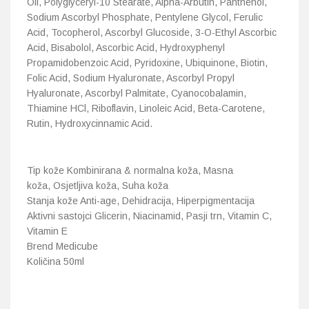
Oil, Polyglyceryl-10 Stearate, Alpha-Arbutin, Panthenol,
Sodium Ascorbyl Phosphate, Pentylene Glycol, Ferulic
Acid, Tocopherol, Ascorbyl Glucoside, 3-O-Ethyl Ascorbic
Acid, Bisabolol, Ascorbic Acid, Hydroxyphenyl
Propamidobenzoic Acid, Pyridoxine, Ubiquinone, Biotin,
Folic Acid, Sodium Hyaluronate, Ascorbyl Propyl
Hyaluronate, Ascorbyl Palmitate, Cyanocobalamin,
Thiamine HCl, Riboflavin, Linoleic Acid, Beta-Carotene,
Rutin, Hydroxycinnamic Acid.
Tip kože Kombinirana & normalna koža, Masna
koža, Osjetljiva koža, Suha koža
Stanja kože Anti-age, Dehidracija, Hiperpigmentacija
Aktivni sastojci Glicerin, Niacinamid, Pasji trn, Vitamin C,
Vitamin E
Brend Medicube
Količina 50ml