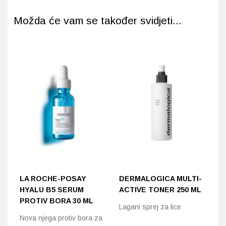
Možda će vam se također svidjeti...
LA ROCHE-POSAY
DERMALOGICA MULTI-
D
HYALU B5 SERUM
ACTIVE TONER 250 ML
S
PROTIV BORA 30 ML
Z
Lagani sprej za lice
Nova njega protiv bora za
De