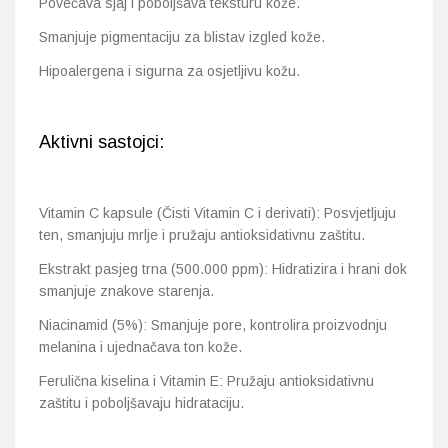
Povećava sjaj i poboljšava teksturu kože.
Smanjuje pigmentaciju za blistav izgled kože.
Hipoalergena i sigurna za osjetljivu kožu.
Aktivni sastojci:
Vitamin C kapsule (Čisti Vitamin C i derivati): Posvjetljuju
ten, smanjuju mrlje i pružaju antioksidativnu zaštitu.
Ekstrakt pasjeg trna (500.000 ppm): Hidratizira i hrani dok
smanjuje znakove starenja.
Niacinamid (5%): Smanjuje pore, kontrolira proizvodnju
melanina i ujednačava ton kože.
Ferulična kiselina i Vitamin E: Pružaju antioksidativnu
zaštitu i poboljšavaju hidrataciju.