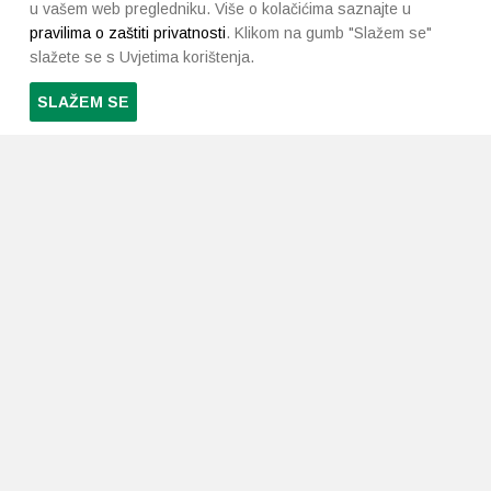
u vašem web pregledniku. Više o kolačićima saznajte u
pravilima o zaštiti privatnosti
. Klikom na gumb "Slažem se"
slažete se s Uvjetima korištenja.
SLAŽEM SE
PRETPLATI SE NA NAŠ NEWSLETTER
Prihvaćam
uvjete poslovanja
*