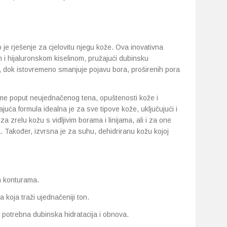
e rješenje za cjelovitu njegu kože. Ova inovativna
i hijaluronskom kiselinom, pružajući dubinsku
e, dok istovremeno smanjuje pojavu bora, proširenih pora
obleme poput neujednačenog tena, opuštenosti kože i
ajuća formula idealna je za sve tipove kože, uključujući i
a zrelu kožu s vidljivim borama i linijama, ali i za one
a. Također, izvrsna je za suhu, dehidriranu kožu kojoj
im konturama.
koja traži ujednačeniji ton.
je potrebna dubinska hidratacija i obnova.