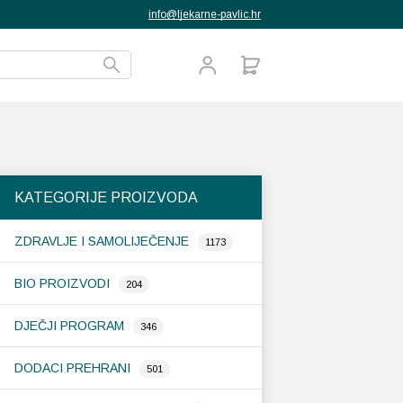
info@ljekarne-pavlic.hr
KATEGORIJE PROIZVODA
ZDRAVLJE I SAMOLIJEČENJE
1173
BIO PROIZVODI
204
DJEČJI PROGRAM
346
DODACI PREHRANI
501