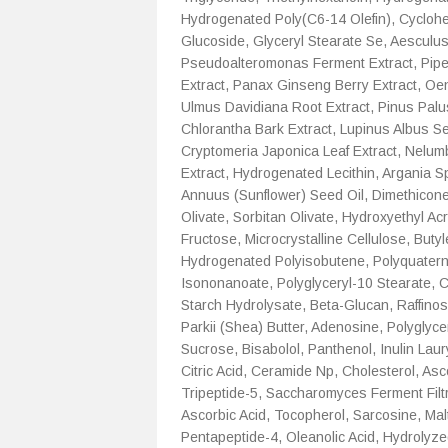
Hydrogenated Poly(C6-14 Olefin), Cyclohe
Glucoside, Glyceryl Stearate Se, Aesculu
Pseudoalteromonas Ferment Extract, Piper
Extract, Panax Ginseng Berry Extract, Oe
Ulmus Davidiana Root Extract, Pinus Palus
Chlorantha Bark Extract, Lupinus Albus Se
Cryptomeria Japonica Leaf Extract, Nelu
Extract, Hydrogenated Lecithin, Argania S
Annuus (Sunflower) Seed Oil, Dimethicone
Olivate, Sorbitan Olivate, Hydroxyethyl A
Fructose, Microcrystalline Cellulose, Butyl
Hydrogenated Polyisobutene, Polyquaterni
Isononanoate, Polyglyceryl-10 Stearate,
Starch Hydrolysate, Beta-Glucan, Raffino
Parkii (Shea) Butter, Adenosine, Polyglyce
Sucrose, Bisabolol, Panthenol, Inulin Lau
Citric Acid, Ceramide Np, Cholesterol, As
Tripeptide-5, Saccharomyces Ferment Filtr
Ascorbic Acid, Tocopherol, Sarcosine, Mal
Pentapeptide-4, Oleanolic Acid, Hydrolyz