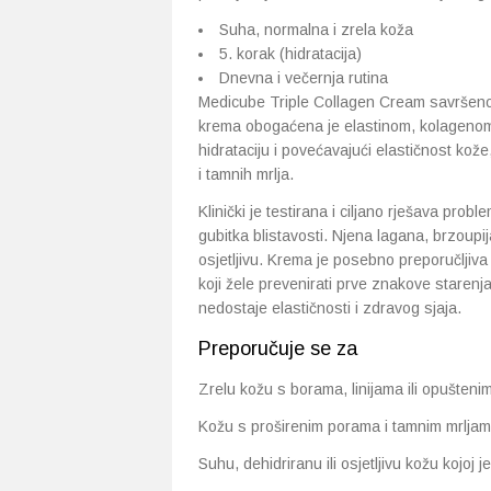
Suha, normalna i zrela koža
5. korak (hidratacija)
Dnevna i večernja rutina
Medicube Triple Collagen Cream savršeno j
krema obogaćena je elastinom, kolagenom 
hidrataciju i povećavajući elastičnost kož
i tamnih mrlja.
Klinički je testirana i ciljano rješava pr
gubitka blistavosti. Njena lagana, brzoupij
osjetljivu. Krema je posebno preporučljiva z
koji žele prevenirati prve znakove starenj
nedostaje elastičnosti i zdravog sjaja.
Preporučuje se za
Zrelu kožu s borama, linijama ili opušten
Kožu s proširenim porama i tamnim mrljama 
Suhu, dehidriranu ili osjetljivu kožu kojoj 