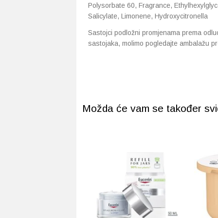
Polysorbate 60, Fragrance, Ethylhexylglyce
Salicylate, Limonene, Hydroxycitronella
Sastojci podložni promjenama prema odluci 
sastojaka, molimo pogledajte ambalažu pr
Možda će vam se također svidj