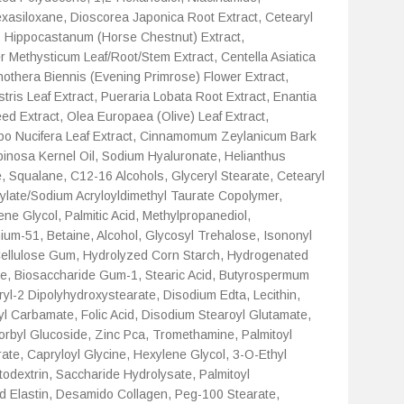
xasiloxane, Dioscorea Japonica Root Extract, Cetearyl
s Hippocastanum (Horse Chestnut) Extract,
 Methysticum Leaf/Root/Stem Extract, Centella Asiatica
nothera Biennis (Evening Primrose) Flower Extract,
tris Leaf Extract, Pueraria Lobata Root Extract, Enantia
ed Extract, Olea Europaea (Olive) Leaf Extract,
mbo Nucifera Leaf Extract, Cinnamomum Zeylanicum Bark
pinosa Kernel Oil, Sodium Hyaluronate, Helianthus
, Squalane, C12-16 Alcohols, Glyceryl Stearate, Cetearyl
crylate/Sodium Acryloyldimethyl Taurate Copolymer,
ene Glycol, Palmitic Acid, Methylpropanediol,
um-51, Betaine, Alcohol, Glycosyl Trehalose, Isononyl
 Cellulose Gum, Hydrolyzed Corn Starch, Hydrogenated
se, Biosaccharide Gum-1, Stearic Acid, Butyrospermum
ryl-2 Dipolyhydroxystearate, Disodium Edta, Lecithin,
ryl Carbamate, Folic Acid, Disodium Stearoyl Glutamate,
corbyl Glucoside, Zinc Pca, Tromethamine, Palmitoyl
ate, Capryloyl Glycine, Hexylene Glycol, 3-O-Ethyl
todextrin, Saccharide Hydrolysate, Palmitoyl
ed Elastin, Desamido Collagen, Peg-100 Stearate,