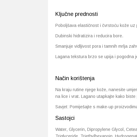
Ključne prednosti
Poboljšava elastičnost i čvrstoću kože uz
Dubinski hidratizira i reducira bore.
Smanjuje vidljivost pora i tamnih mrlja zah
Lagana tekstura brzo se upija i pogodna je 
Način korištenja
Na kraju rutine njege kože, nanesite umj
na lice i vrat. Lagano utapkajte kako biste 
Savjet: Pomiješajte s make-up proizvodima 
Sastojci
Water, Glycerin, Dipropylene Glycol, Cetea
Triglyceride, Triethylhexanoin, Hydrogen