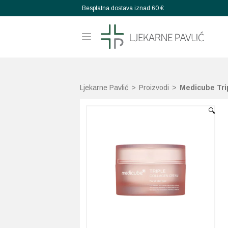
Besplatna dostava iznad 60 €
Ljekarne Pavlić
>
Proizvodi
>
Medicube Tri
🔍