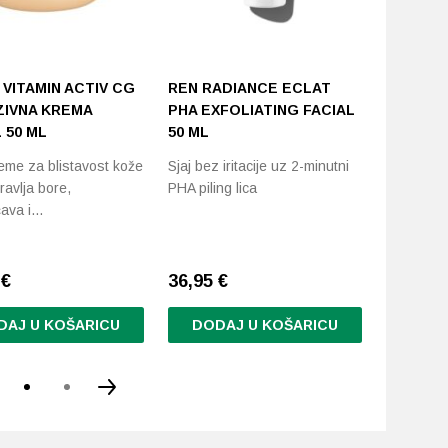
 VITAMIN ACTIV CG
REN RADIANCE ECLAT
VT COS
ZIVNA KREMA
PHA EXFOLIATING FACIAL
SHOT 10
 50 ML
50 ML
Booster z
kreme za blistavost kože
Sjaj bez iritacije uz 2-minutni
strukture
ravlja bore,
PHA piling lica
čava i…
9
€
36,95
€
36,90
€
DAJ U KOŠARICU
DODAJ U KOŠARICU
DODA