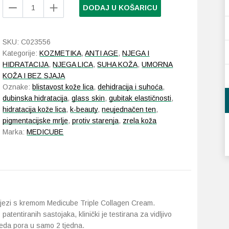
Medicube
DODAJ U KOŠARICU
Triple
Collagen
Cream
SKU:
C023556
4.0
Kategorije:
KOZMETIKA
,
ANTI AGE
,
NJEGA I
50
HIDRATACIJA
,
NJEGA LICA
,
SUHA KOŽA
,
UMORNA
ml
KOŽA I BEZ SJAJA
količina
Oznake:
blistavost kože lica
,
dehidracija i suhoća
,
dubinska hidratacija
,
glass skin
,
gubitak elastičnosti
,
hidratacija kože lica
,
k-beauty
,
neujednačen ten
,
pigmentacijske mrlje
,
protiv starenja
,
zrela koža
Marka:
MEDICUBE
e njezi s kremom Medicube Triple Collagen Cream.
entiranih sastojaka, klinički je testirana za vidljivo
gleda pora u samo 2 tjedna.