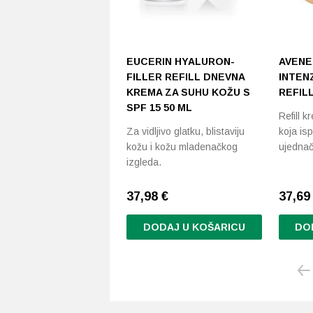
EUCERIN HYALURON-
AVENE
FILLER REFILL DNEVNA
INTEN
KREMA ZA SUHU KOŽU S
REFILL
SPF 15 50 ML
Refill 
Za vidljivo glatku, blistaviju
koja isp
kožu i kožu mladenačkog
ujedna
izgleda.
37,98
€
37,6
DODAJ U KOŠARICU
DO