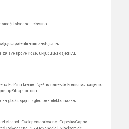
 pomoć kolagena i elastina.
valjujući patentiranim sastojcima.
za sve tipove kože, uključujući osjetljivu.
erenu količinu kreme. Nježno nanesite kremu ravnomjerno
pospješili apsorpciju.
za glatki, sjajni izgled bez efekta maske.
ryl Alcohol, Cyclopentasiloxane, Caprylic/Capric
ated Polydecene, 1,2-Hexanediol, Niacinamide,