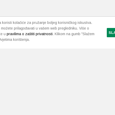
koristi kolačiće za pružanje boljeg korisničkog iskustva.
 možete prilagođavati u vašem web pregledniku. Više o
SL
te u
pravilima o zaštiti privatnosti
. Klikom na gumb "Slažem
vjetima korištenja.
LJEKARNE PAVLIĆ
PODRŠKA
NAČI
O nama
Uvjeti i pravila
Gdje smo
Dostava i isporuka