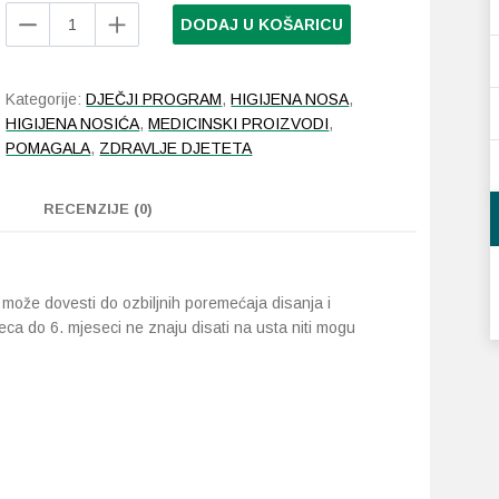
Nosi
DODAJ U KOŠARICU
aspirator
za
nos
Kategorije:
DJEČJI PROGRAM
,
HIGIJENA NOSA
,
količina
HIGIJENA NOSIĆA
,
MEDICINSKI PROIZVODI
,
POMAGALA
,
ZDRAVLJE DJETETA
RECENZIJE (0)
 može dovesti do ozbiljnih poremećaja disanja i
ca do 6. mjeseci ne znaju disati na usta niti mogu