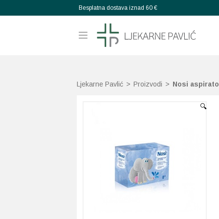
Besplatna dostava iznad 60 €
Ljekarne Pavlić
>
Proizvodi
>
Nosi aspirato
🔍