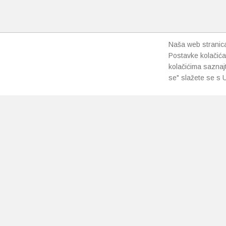
Naša web stranica 
Postavke kolačića
kolačićima saznaj
se" slažete se s U
PRETPLATI SE NA NAŠ NEWSLETTER