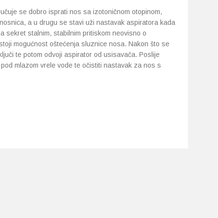
ručuje se dobro isprati nos sa izotoničnom otopinom,
 nosnica, a u drugu se stavi uži nastavak aspiratora kada
a sekret stalnim, stabilnim pritiskom neovisno o
ostoji mogućnost oštećenja sluznice nosa. Nakon što se
ljuči te potom odvoji aspirator od usisavača. Poslije
i pod mlazom vrele vode te očistiti nastavak za nos s