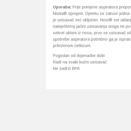
Uporaba:
Prije primjene aspiratora prepo
Nisita® sprejem. Djetetu se zatvori jedna
je usisavač već uključen. Nosi® set uklanj
namještenoj jačini usisavanja stoga ne p
sekret ukloni iz nosa, prvo se usisavač isk
upotrebe aspiratora potrebno ga je isprat
priloženom četkicom.
Pogodan od dojenačke dobi
Radi na svaki kućni usisavač
Ne sadrži BPA