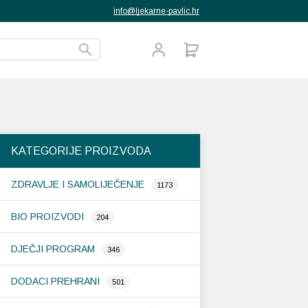
info@ljekarne-pavlic.hr
KATEGORIJE PROIZVODA
ZDRAVLJE I SAMOLIJEČENJE
1173
BIO PROIZVODI
204
DJEČJI PROGRAM
346
DODACI PREHRANI
501