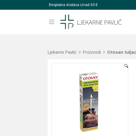
Besplatna dostava iznad 60 €
Ljekarne Pavlić
>
Proizvodi
>
Otosan tulja
🔍