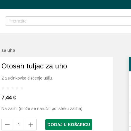
c za uho
Otosan tuljac za uho
Za učinkovito čišćenje ušiju.
7,44
€
Na zalihi (može se naručiti po isteku zaliha)
Otosan
DODAJ U KOŠARICU
tuljac