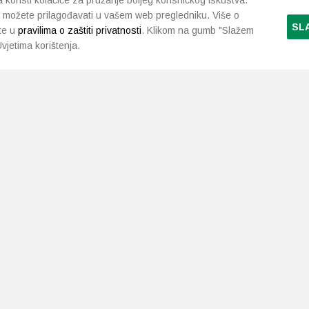
koristi kolačiće za pružanje boljeg korisničkog iskustva.
 možete prilagođavati u vašem web pregledniku. Više o
SL
te u
pravilima o zaštiti privatnosti
. Klikom na gumb "Slažem
vjetima korištenja.
LJEKARNE PAVLIĆ
PODRŠKA
NAČI
O nama
Uvjeti i pravila
Gdje smo
Dostava i isporuka
Kontakt
Raskid ugovora