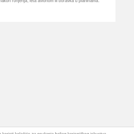
nakon ronjenja, leta avionom ili boravka u planinama.