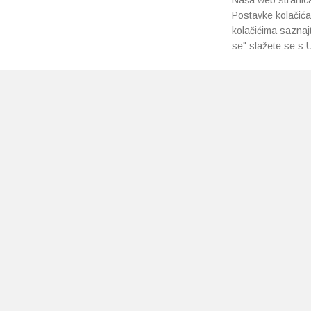
Naša web stranica 
Postavke kolačića
kolačićima saznaj
se" slažete se s U
PRETPLATI SE NA NAŠ NEWSLETTER
Prihvaćam
uvjete poslovanja
*