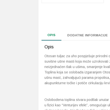
OPIS
DODATNE INFORMACIJE
Opis
Otosan tuljac za uho pospješuje prirodni
suvišne ušne masti koja može uzrokovati 
neizjednačen tlak u ušima, smanjenje kvali
Toplina koja se oslobađa izgaranjem Otosa
ušnu mast, zahvaljujući parama propolisa,
akupunkturne točke i potiče cirkulaciju krv
Oslobođena toplina stvara podtlak unutar u
u fizici kao “Venturijev efekt”, omogućuje 