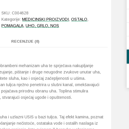
za
uho
SKU:
C004628
količina
Kategorije:
MEDICINSKI PROIZVODI
,
OSTALO
,
POMAGALA
,
UHO, GRLO, NOS
RECENZIJE (0)
 obrambeni mehanizam uha te sprječava nakupljanje
zujanje, pištanje i druge neugodne zvukove unutar uha,
tete sluha, kao i osjećaj začepljenosti u ušima.
n tuljca nježno penetrira u slušni kanal, omekšavajući
 pojačava prirodnu obranu uha. Toplina stimulira
i, stvarajući osjećaj ugode i opuštenosti.
ha i uzlazni USIS u bazi tuljca. Taj efekt kamina, poznat
uklanjanje nečistoće, ostataka vode i ostalih naslaga iz