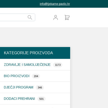
info@ljekarne-pavlic.hr
KATEGORIJE PROIZVODA
ZDRAVLJE I SAMOLIJEČENJE
1173
BIO PROIZVODI
204
DJEČJI PROGRAM
346
DODACI PREHRANI
501