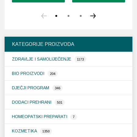
Ovaj
proizvod
ima
više
varijanti.
Opcije
KATEGORIJE PROIZVODA
se
mogu
ZDRAVLJE I SAMOLIJEČENJE
odabrati
1173
na
stranici
BIO PROIZVODI
204
proizvoda
DJEČJI PROGRAM
346
DODACI PREHRANI
501
HOMEOPATSKI PREPARATI
7
KOZMETIKA
1350