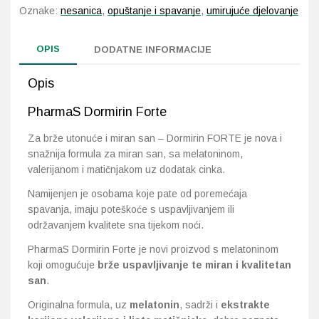
Oznake:
nesanica
,
opuštanje i spavanje
,
umirujuće djelovanje
Probava, hemoroidi, pr
OPIS
DODATNE INFORMACIJE
Srce i krvne žile, vene
Opis
Stres, nesanica, opušt
PharmaS Dormirin Forte
Uho, grlo, nos
Za brže utonuće i miran san – Dormirin FORTE je nova i
snažnija formula za miran san, sa melatoninom,
valerijanom i matičnjakom uz dodatak cinka.
Usta, usne, zubi
Namijenjen je osobama koje pate od poremećaja
spavanja, imaju poteškoće s uspavljivanjem ili
održavanjem kvalitete sna tijekom noći.
PharmaS Dormirin Forte je novi proizvod s melatoninom
koji omogućuje
brže uspavljivanje te miran i kvalitetan
san
.
Originalna formula, uz
melatonin
, sadrži i
ekstrakte