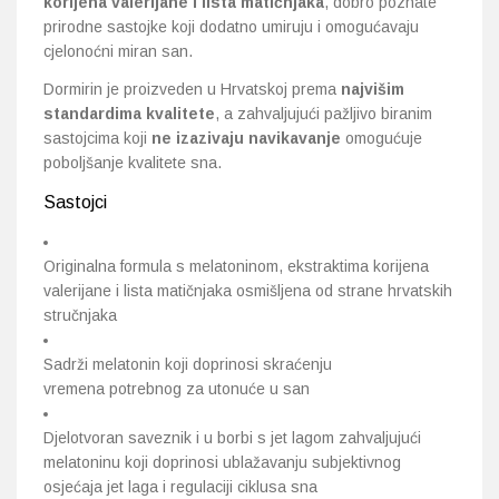
korijena valerijane i lista matičnjaka
, dobro poznate
prirodne sastojke koji dodatno umiruju i omogućavaju
cjelonoćni miran san.
Dormirin je proizveden u Hrvatskoj prema
najvišim
standardima kvalitete
, a zahvaljujući pažljivo biranim
sastojcima koji
ne izazivaju navikavanje
omogućuje
poboljšanje kvalitete sna.
Sastojci
Originalna formula s melatoninom, ekstraktima korijena
valerijane i lista matičnjaka osmišljena od strane hrvatskih
stručnjaka
Sadrži melatonin koji doprinosi skraćenju
vremena potrebnog za utonuće u san
Djelotvoran saveznik i u borbi s jet lagom zahvaljujući
melatoninu koji doprinosi ublažavanju subjektivnog
osjećaja jet laga i regulaciji ciklusa sna