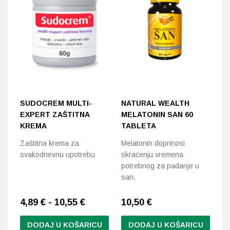
SUDOCREM MULTI-
NATURAL WEALTH
D
EXPERT ZAŠTITNA
MELATONIN SAN 60
R
KREMA
TABLETA
M
Zaštitna krema za
Melatonin doprinosi
Sm
svakodnevnu upotrebu
skraćenju vremena
gr
potrebnog za padanje u
k
san.
4,89 € - 10,55 €
10,50
€
1
DODAJ U KOŠARICU
DODAJ U KOŠARICU