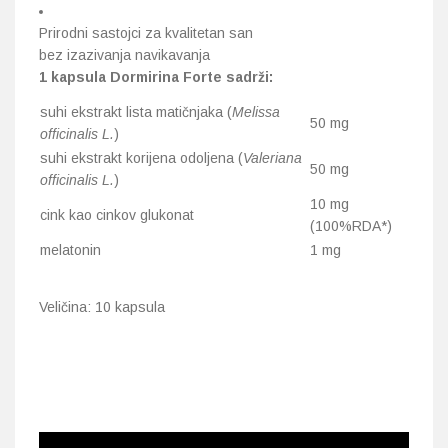
Prirodni sastojci za kvalitetan san
bez izazivanja navikavanja
1 kapsula Dormirina Forte sadrži:
suhi ekstrakt lista matičnjaka (
Melissa
50 mg
officinalis L.
)
suhi ekstrakt korijena odoljena (
Valeriana
50 mg
officinalis L.
)
10 mg
cink kao cinkov glukonat
(100%RDA*)
melatonin
1 mg
Veličina: 10 kapsula