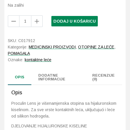
Na zalihi
Probava, hemoroidi, pr
Proculin
DODAJ U KOŠARICU
Lens
Srce i krvne žile, vene
višenamjenska
otopina
SKU:
C017912
Stres, nesanica, opušt
za
Kategorije:
MEDICINSKI PROIZVODI
,
OTOPINE ZA LEĆE
,
leće
POMAGALA
Uho, grlo, nos
360
Oznake:
kontaktne leće
ml
količina
Usta, usne, zubi
DODATNE
RECENZIJE
OPIS
INFORMACIJE
(0)
Opis
Proculin Lens je višenamjenska otopina sa hijaluronskom
kiselinom. Za sve vrste kontaktnih leća, uključujući i leće
od silikon hodrogela.
DJELOVANJE HIJALURONSKE KISELINE