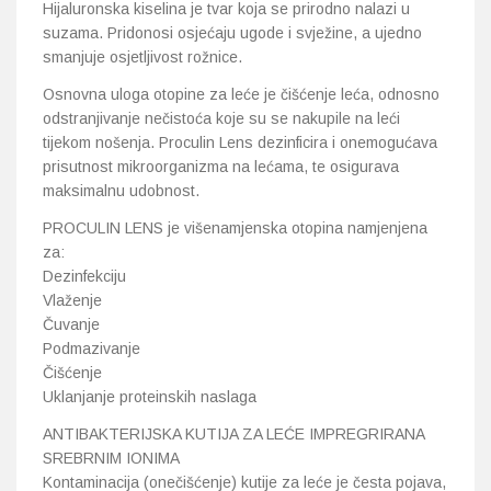
Hijaluronska kiselina je tvar koja se prirodno nalazi u
suzama. Pridonosi osjećaju ugode i svježine, a ujedno
smanjuje osjetljivost rožnice.
Osnovna uloga otopine za leće je čišćenje leća, odnosno
odstranjivanje nečistoća koje su se nakupile na leći
tijekom nošenja. Proculin Lens dezinficira i onemogućava
prisutnost mikroorganizma na lećama, te osigurava
maksimalnu udobnost.
PROCULIN LENS je višenamjenska otopina namjenjena
za:
Dezinfekciju
Vlaženje
Čuvanje
Podmazivanje
Čišćenje
Uklanjanje proteinskih naslaga
ANTIBAKTERIJSKA KUTIJA ZA LEĆE IMPREGRIRANA
SREBRNIM IONIMA
Kontaminacija (onečišćenje) kutije za leće je česta pojava,