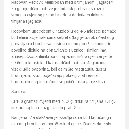
Radovan Petrović Melbrosan med s timijanom i jaglacem
za gornje dišne putove je dodatak prehrani s raznim
vrstama cvjetnog praha i meda s dodatkom tinkture
timijana i jaglaca.
Redovitom upotrebom u razdoblju od 4-6 mjeseci pomaže
kod eliminacije nakupina sekreta (koji je uzrok učestalog
ponavljanja bronhitisa) i istovremeno podiže imunitet te
povoljno djeluje na obnavljanje sluznice. Timijan ima
antiseptičko, antimikrobno i spazmolitično djelovanje, te
se često koristi kod katara dišnih putova. Jaglac ima
visoki udio saponina, koji osim što razgrađuju gustu
bronhijalnu sluz, pojačavaju pokretljivost resica
bronhijalnog epitela, čime se potiče uklanjanje sluzi.
Sastojci:
(u 100 grama): cvjetni med 76,2 g, tinktura timijana 1,4 g,
tinktura jaglaca 1,4 g, cvjetni prah 21 g.
Namjena: Za olakšavanje iskašljavanja kod kroničnog i
akutnog bronhitisa, naročito kod djece. Budući da mala