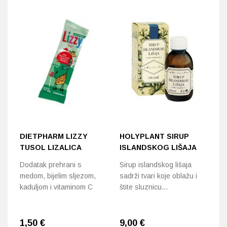
DIETPHARM LIZZY
HOLYPLANT SIRUP
I
TUSOL LIZALICA
ISLANDSKOG LIŠAJA
Pa
Dodatak prehrani s
Sirup islandskog lišaja
po
medom, bijelim sljezom,
sadrži tvari koje oblažu i
pr
kaduljom i vitaminom C
štite sluznicu…
1,50
€
9,00
€
6