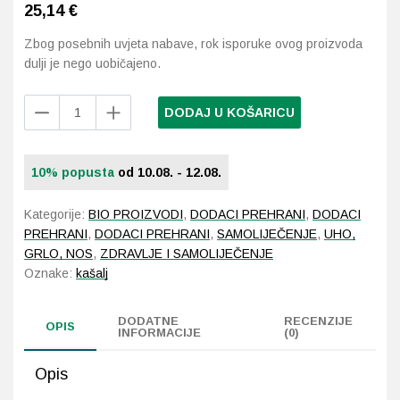
25,14
€
Probava, hemoroidi, pr
Zbog posebnih uvjeta nabave, rok isporuke ovog proizvoda
dulji je nego uobičajeno.
Srce i krvne žile, vene
Radovan
DODAJ U KOŠARICU
Petrović
Stres, nesanica, opušt
Melbrosan
med
Uho, grlo, nos
10% popusta
od 10.08. - 12.08.
s
timijanom
Usta, usne, zubi
Kategorije:
BIO PROIZVODI
,
DODACI PREHRANI
,
DODACI
i
PREHRANI
,
DODACI PREHRANI
,
SAMOLIJEČENJE
,
UHO,
jaglacem
GRLO, NOS
,
ZDRAVLJE I SAMOLIJEČENJE
za
Oznake:
kašalj
gornje
dišne
putove
DODATNE
RECENZIJE
OPIS
INFORMACIJE
(0)
450g
količina
Opis