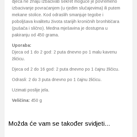
djeca ne znaju izbacivati sekret moguće je povremeno
izbacivanje povraćanjem (u rjeđim slučajevima) ili putem
mekane stolice. Kod odraslih smanjuje tegobe i
poboljšava kvalitetu života starijih kroničnih bronhitičara
(pušača i slično). Medna mješavina je dostupna u
pakiranju od 450 grama.
Uporaba:
Djeca od 1 do 2 god: 2 puta dnevno po 1 malu kavenu
žličicu.
Djeca od 2 do 16 god: 2 puta dnevno po 1 čajnu žličicu.
Odrasli: 2 do 3 puta dnevno po 1 čajnu žličicu.
Uzimati poslije jela.
Veličina:
450 g
Možda će vam se također svidjeti...