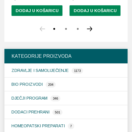
DODAJ U KOŠARICU
DODAJ U KOŠARICU
Ov
pr
im
vi
var
Op
KATEGORIJE PROIZVODA
se
m
ZDRAVLJE I SAMOLIJEČENJE
od
1173
na
st
BIO PROIZVODI
204
pr
DJEČJI PROGRAM
346
DODACI PREHRANI
501
HOMEOPATSKI PREPARATI
7