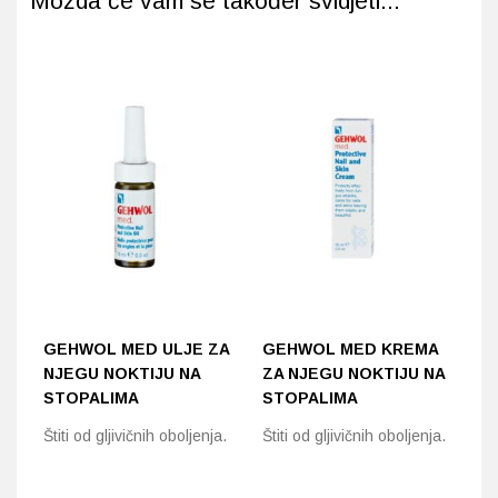
Možda će vam se također svidjeti...
GEHWOL MED ULJE ZA
GEHWOL MED KREMA
G
NJEGU NOKTIJU NA
ZA NJEGU NOKTIJU NA
O
STOPALIMA
STOPALIMA
N
Štiti od gljivičnih oboljenja.
Štiti od gljivičnih oboljenja.
Za