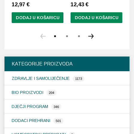
12,97
€
12,43
€
1
DODAJ U KOŠARICU
DODAJ U KOŠARICU
KATEGORIJE PROIZVODA
ZDRAVLJE I SAMOLIJEČENJE
1173
BIO PROIZVODI
204
DJEČJI PROGRAM
346
DODACI PREHRANI
501