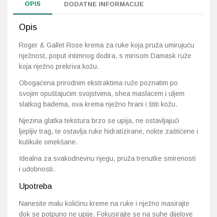
OPIS
DODATNE INFORMACIJE
Opis
Roger & Gallet Rose krema za ruke koja pruža umirujuću
nježnost, poput intimnog dodira, s mirisom Damask ruže
koja nježno prekriva kožu.
Obogaćena prirodnim ekstraktima ruže poznatim po
svojim opuštajućim svojstvima, shea maslacem i uljem
slatkog badema, ova krema nježno hrani i štiti kožu.
Njezina glatka tekstura brzo se upija, ne ostavljajući
ljepljiv trag, te ostavlja ruke hidratizirane, nokte zaštićene i
kutikule omekšane.
Idealna za svakodnevnu njegu, pruža trenutke smirenosti
i udobnosti.
Upotreba
Nanesite malu količinu kreme na ruke i nježno masirajte
dok se potpuno ne upije. Fokusirajte se na suhe dijelove