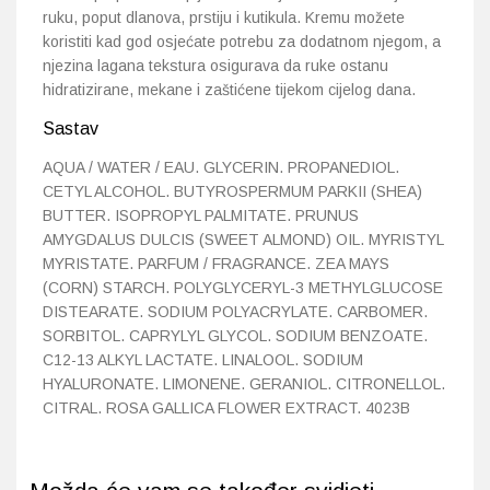
ruku, poput dlanova, prstiju i kutikula. Kremu možete
koristiti kad god osjećate potrebu za dodatnom njegom, a
njezina lagana tekstura osigurava da ruke ostanu
hidratizirane, mekane i zaštićene tijekom cijelog dana.
Sastav
AQUA / WATER / EAU. GLYCERIN. PROPANEDIOL.
CETYL ALCOHOL. BUTYROSPERMUM PARKII (SHEA)
BUTTER. ISOPROPYL PALMITATE. PRUNUS
AMYGDALUS DULCIS (SWEET ALMOND) OIL. MYRISTYL
MYRISTATE. PARFUM / FRAGRANCE. ZEA MAYS
(CORN) STARCH. POLYGLYCERYL-3 METHYLGLUCOSE
DISTEARATE. SODIUM POLYACRYLATE. CARBOMER.
SORBITOL. CAPRYLYL GLYCOL. SODIUM BENZOATE.
C12-13 ALKYL LACTATE. LINALOOL. SODIUM
HYALURONATE. LIMONENE. GERANIOL. CITRONELLOL.
CITRAL. ROSA GALLICA FLOWER EXTRACT. 4023B