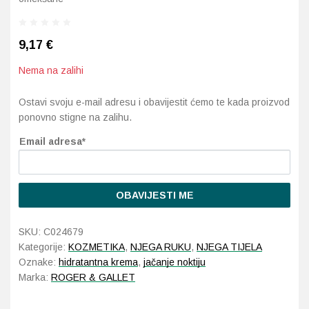
Probava, hemoroidi, pr
9,17
€
Srce i krvne žile, vene
Nema na zalihi
Stres, nesanica, opušt
Ostavi svoju e-mail adresu i obavijestit ćemo te kada proizvod
ponovno stigne na zalihu.
Uho, grlo, nos
Email adresa*
Usta, usne, zubi
OBAVIJESTI ME
SKU:
C024679
Kategorije:
KOZMETIKA
,
NJEGA RUKU
,
NJEGA TIJELA
Oznake:
hidratantna krema
,
jačanje noktiju
Marka:
ROGER & GALLET