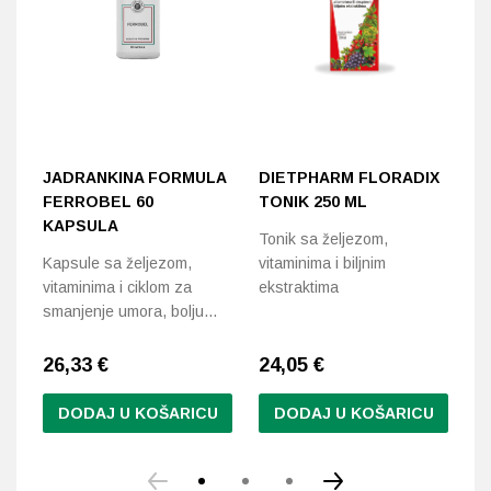
JADRANKINA FORMULA
DIETPHARM FLORADIX
S
FERROBEL 60
TONIK 250 ML
K
KAPSULA
Tonik sa željezom,
Pr
Kapsule sa željezom,
vitaminima i biljnim
i 
vitaminima i ciklom za
ekstraktima
smanjenje umora, bolju…
26,33
€
24,05
€
2
DODAJ U KOŠARICU
DODAJ U KOŠARICU