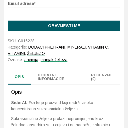
Email adresa*
Probava, hemoroidi, pr
OBAVIJESTI ME
Srce i krvne žile, vene
SKU:
C016228
Stres, nesanica, opušt
Kategorije:
DODACI PREHRANI
,
MINERALI
,
VITAMIN C
,
VITAMINI
,
ŽELJEZO
Uho, grlo, nos
Oznake:
anemija
,
manjak željeza
Usta, usne, zubi
DODATNE
RECENZIJE
OPIS
INFORMACIJE
(0)
Opis
SiderAL Forte
je proizvod koji sadrži visoko
koncentrirano sukrasomialno željezo.
Sukrasomialno željezo prolazi nepromijenjeno kroz
želudac, apsorbira se u crijevu i ne nadražuje sluznicu