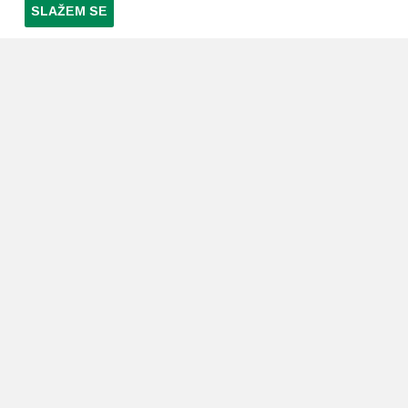
SLAŽEM SE
PRETPLATI SE NA NAŠ NEWSLETTER
Prihvaćam
uvjete poslovanja
*
LJEKARNE PAVLIĆ
PODRŠKA
O nama
Uvjeti i pravila