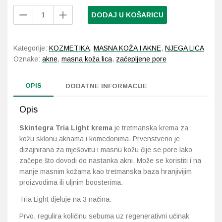
Skintegra
DODAJ U KOŠARICU
Tria
Probava, hemoroidi, pr
Light
krema
Srce i krvne žile, vene
Kategorije:
KOZMETIKA
,
MASNA KOŽA I AKNE
,
NJEGA LICA
30
Oznake:
akne
,
masna koža lica
,
začepljene pore
ml
Stres, nesanica, opušt
količina
OPIS
DODATNE INFORMACIJE
Uho, grlo, nos
Opis
Usta, usne, zubi
Skintegra Tria Light krema
je tretmanska krema za
kožu sklonu aknama i komedonima. Prvenstveno je
dizajnirana za mješovitu i masnu kožu čije se pore lako
začepe što dovodi do nastanka akni. Može se koristiti i na
manje masnim kožama kao tretmanska baza hranjivijim
proizvodima ili uljnim boosterima.
Tria Light djeluje na 3 načina.
Prvo, regulira količinu sebuma uz regenerativni učinak