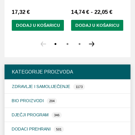
17,32
€
14,74 € - 22,05 €
1
DODAJ U KOŠARICU
DODAJ U KOŠARICU
Ovaj
proizvod
ima
više
varijanti.
Opcije
KATEGORIJE PROIZVODA
se
mogu
ZDRAVLJE I SAMOLIJEČENJE
odabrati
1173
na
stranici
BIO PROIZVODI
204
proizvoda
DJEČJI PROGRAM
346
DODACI PREHRANI
501