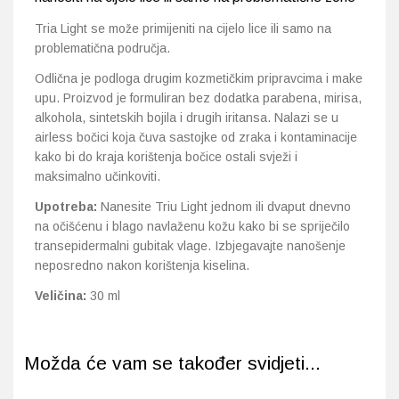
Tria Light se može primijeniti na cijelo lice ili samo na
problematična područja.
Odlična je podloga drugim kozmetičkim pripravcima i make
upu. Proizvod je formuliran bez dodatka parabena, mirisa,
alkohola, sintetskih bojila i drugih iritansa. Nalazi se u
airless bočici koja čuva sastojke od zraka i kontaminacije
kako bi do kraja korištenja bočice ostali svježi i
maksimalno učinkoviti.
Upotreba:
Nanesite Triu Light jednom ili dvaput dnevno
na očišćenu i blago navlaženu kožu kako bi se spriječilo
transepidermalni gubitak vlage. Izbjegavajte nanošenje
neposredno nakon korištenja kiselina.
Veličina:
30 ml
Možda će vam se također svidjeti...