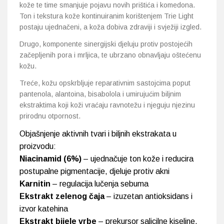
kože te time smanjuje pojavu novih prištića i komedona.
Ton i tekstura kože kontinuiranim korištenjem Trie Light
postaju ujednačeni, a koža dobiva zdraviji i svježiji izgled.
Drugo, komponente sinergijski djeluju protiv postojećih
začepljenih pora i mrljica, te ubrzano obnavljaju oštećenu
kožu.
Treće, kožu opskrbljuje reparativnim sastojcima poput
pantenola, alantoina, bisabolola i umirujućim biljnim
ekstraktima koji koži vraćaju ravnotežu i njeguju njezinu
prirodnu otpornost.
Objašnjenje aktivnih tvari i biljnih ekstrakata u
proizvodu:
Niacinamid (6%)
– ujednačuje ton kože i reducira
postupalne pigmentacije, djeluje protiv akni
Karnitin
– regulacija lučenja sebuma
Ekstrakt zelenog čaja
– izuzetan antioksidans i
izvor katehina
Ekstrakt bijele vrbe
– prekursor salicilne kiseline,