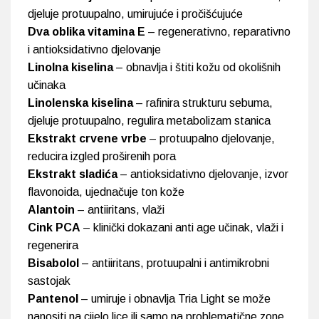
djeluje protuupalno, umirujuće i pročišćujuće
Dva oblika vitamina E
– regenerativno, reparativno
i antioksidativno djelovanje
Linolna kiselina
– obnavlja i štiti kožu od okolišnih
učinaka
Linolenska kiselina
– rafinira strukturu sebuma,
djeluje protuupalno, regulira metabolizam stanica
Ekstrakt crvene vrbe
– protuupalno djelovanje,
reducira izgled proširenih pora
Ekstrakt sladića
– antioksidativno djelovanje, izvor
flavonoida, ujednačuje ton kože
Alantoin
– antiiritans, vlaži
Cink PCA
– klinički dokazani anti age učinak, vlaži i
regenerira
Bisabolol
– antiiritans, protuupalni i antimikrobni
sastojak
Pantenol
– umiruje i obnavlja Tria Light se može
nanositi na cijelo lice ili samo na problematične zone