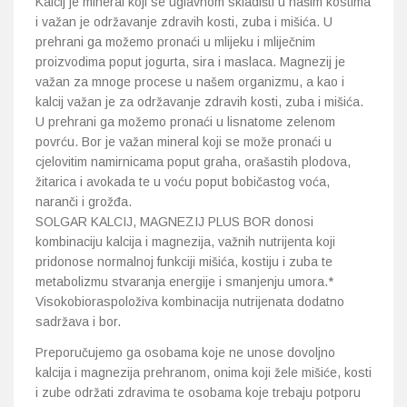
Kalcij je mineral koji se uglavnom skladišti u našim kostima
i važan je održavanje zdravih kosti, zuba i mišića. U
prehrani ga možemo pronaći u mlijeku i mliječnim
proizvodima poput jogurta, sira i maslaca. Magnezij je
važan za mnoge procese u našem organizmu, a kao i
kalcij važan je za održavanje zdravih kosti, zuba i mišića.
U prehrani ga možemo pronaći u lisnatome zelenom
povrću. Bor je važan mineral koji se može pronaći u
cjelovitim namirnicama poput graha, orašastih plodova,
žitarica i avokada te u voću poput bobičastog voća,
naranči i grožđa.
SOLGAR KALCIJ, MAGNEZIJ PLUS BOR donosi
kombinaciju kalcija i magnezija, važnih nutrijenta koji
pridonose normalnoj funkciji mišića, kostiju i zuba te
metabolizmu stvaranja energije i smanjenju umora.*
Visokobioraspoloživa kombinacija nutrijenata dodatno
sadržava i bor.
Preporučujemo ga osobama koje ne unose dovoljno
kalcija i magnezija prehranom, onima koji žele mišiće, kosti
i zube održati zdravima te osobama koje trebaju potporu