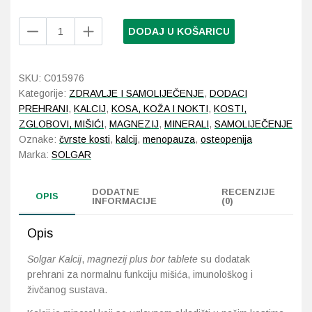
Solgar
DODAJ U KOŠARICU
Probava, hemoroidi, pr
Kalcij
Magnezij
Srce i krvne žile, vene
Plus
SKU:
C015976
Bor
Kategorije:
ZDRAVLJE I SAMOLIJEČENJE
,
DODACI
Stres, nesanica, opušt
100
PREHRANI
,
KALCIJ
,
KOSA, KOŽA I NOKTI
,
KOSTI,
tableta
ZGLOBOVI, MIŠIĆI
,
MAGNEZIJ
,
MINERALI
,
SAMOLIJEČENJE
količina
Uho, grlo, nos
Oznake:
čvrste kosti
,
kalcij
,
menopauza
,
osteopenija
Marka:
SOLGAR
Usta, usne, zubi
DODATNE
RECENZIJE
OPIS
INFORMACIJE
(0)
Opis
Solgar Kalcij
,
magnezij plus bor tablete
su dodatak
prehrani za normalnu funkciju mišića, imunološkog i
živčanog sustava.