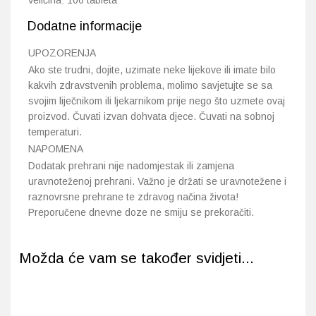
Veličina: 100 tableta
Dodatne informacije
UPOZORENJA
Ako ste trudni, dojite, uzimate neke lijekove ili imate bilo
kakvih zdravstvenih problema, molimo savjetujte se sa
svojim liječnikom ili ljekarnikom prije nego što uzmete ovaj
proizvod. Čuvati izvan dohvata djece. Čuvati na sobnoj
temperaturi.
NAPOMENA
Dodatak prehrani nije nadomjestak ili zamjena
uravnoteženoj prehrani. Važno je držati se uravnotežene i
raznovrsne prehrane te zdravog načina života!
Preporučene dnevne doze ne smiju se prekoračiti.
Možda će vam se također svidjeti...