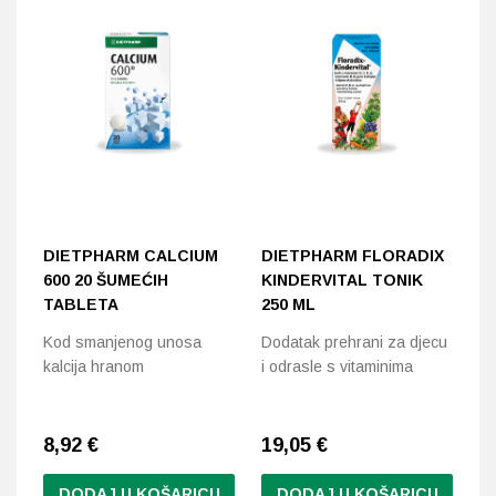
DIETPHARM CALCIUM
DIETPHARM FLORADIX
D
600 20 ŠUMEĆIH
KINDERVITAL TONIK
C
TABLETA
250 ML
T
Kod smanjenog unosa
Dodatak prehrani za djecu
Do
kalcija hranom
i odrasle s vitaminima
ci
8,92
€
19,05
€
1
DODAJ U KOŠARICU
DODAJ U KOŠARICU