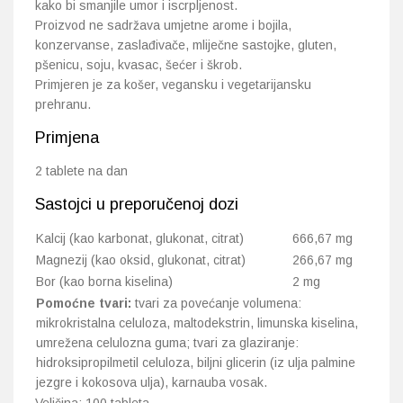
kako bi smanjile umor i iscrpljenost.
Proizvod ne sadržava umjetne arome i bojila,
konzervanse, zaslađivače, mliječne sastojke, gluten,
pšenicu, soju, kvasac, šećer i škrob.
Primjeren je za košer, vegansku i vegetarijansku
prehranu.
Primjena
2 tablete na dan
Sastojci u preporučenoj dozi
Kalcij (kao karbonat, glukonat, citrat)
666,67 mg
Magnezij (kao oksid, glukonat, citrat)
266,67 mg
Bor (kao borna kiselina)
2 mg
Pomoćne tvari:
tvari za povećanje volumena:
mikrokristalna celuloza, maltodekstrin, limunska kiselina,
umrežena celulozna guma; tvari za glaziranje:
hidroksipropilmetil celuloza, biljni glicerin (iz ulja palmine
jezgre i kokosova ulja), karnauba vosak.