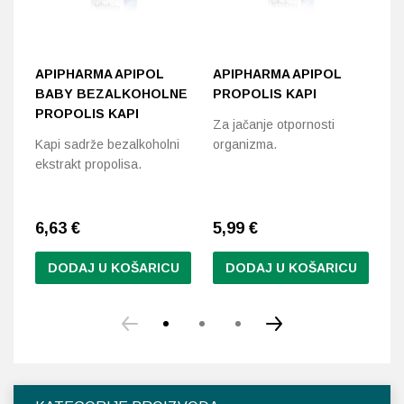
APIPHARMA APIPOL
APIPHARMA APIPOL
A
BABY BEZALKOHOLNE
PROPOLIS KAPI
K
PROPOLIS KAPI
Za jačanje otpornosti
Si
Kapi sadrže bezalkoholni
organizma.
na
ekstrakt propolisa.
od
6,63
€
5,99
€
8
DODAJ U KOŠARICU
DODAJ U KOŠARICU