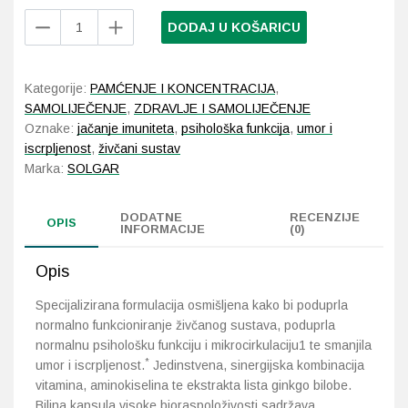
Solgar
DODAJ U KOŠARICU
Neuro
Probava, hemoroidi, pr
Nutrienti
30
Srce i krvne žile, vene
Kategorije:
PAMĆENJE I KONCENTRACIJA
,
kapsula
SAMOLIJEČENJE
,
ZDRAVLJE I SAMOLIJEČENJE
količina
Oznake:
jačanje imuniteta
,
psihološka funkcija
,
umor i
Stres, nesanica, opušt
iscrpljenost
,
živčani sustav
Marka:
SOLGAR
Uho, grlo, nos
DODATNE
Usta, usne, zubi
RECENZIJE
OPIS
INFORMACIJE
(0)
Opis
Specijalizirana formulacija osmišljena kako bi poduprla
normalno funkcioniranje živčanog sustava, poduprla
normalnu psihološku funkciju i mikrocirkulaciju1 te smanjila
*
umor i iscrpljenost.
Jedinstvena, sinergijska kombinacija
vitamina, aminokiselina te ekstrakta lista ginkgo bilobe.
Biljna kapsula visoke bioraspoloživosti sadržava