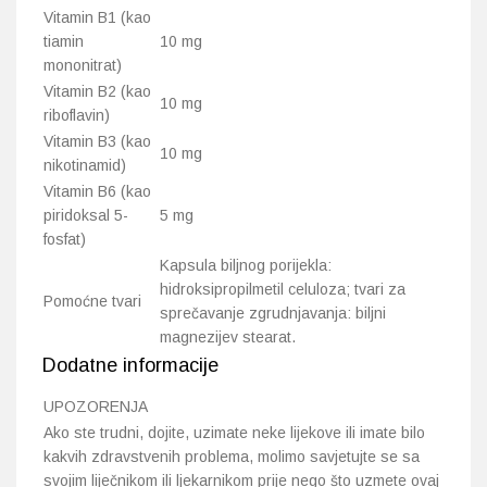
Vitamin B1 (kao
tiamin
10 mg
mononitrat)
Vitamin B2 (kao
10 mg
riboflavin)
Vitamin B3 (kao
10 mg
nikotinamid)
Vitamin B6 (kao
piridoksal 5-
5 mg
fosfat)
Kapsula biljnog porijekla:
hidroksipropilmetil celuloza; tvari za
Pomoćne tvari
sprečavanje zgrudnjavanja: biljni
magnezijev stearat.
Dodatne informacije
UPOZORENJA
Ako ste trudni, dojite, uzimate neke lijekove ili imate bilo
kakvih zdravstvenih problema, molimo savjetujte se sa
svojim liječnikom ili ljekarnikom prije nego što uzmete ovaj