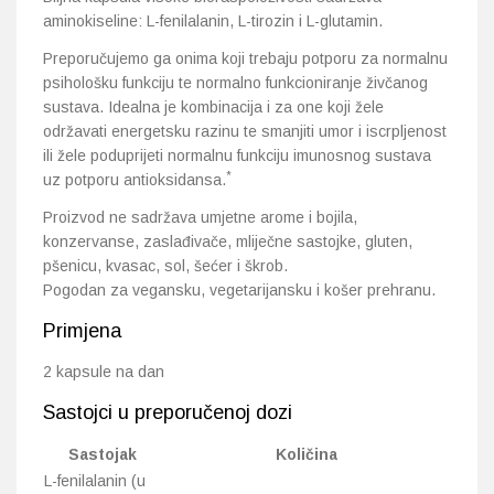
aminokiseline: L-fenilalanin, L-tirozin i L-glutamin.
Preporučujemo ga onima koji trebaju potporu za normalnu
psihološku funkciju te normalno funkcioniranje živčanog
sustava. Idealna je kombinacija i za one koji žele
održavati energetsku razinu te smanjiti umor i iscrpljenost
ili žele poduprijeti normalnu funkciju imunosnog sustava
*
uz potporu antioksidansa.
Proizvod ne sadržava umjetne arome i bojila,
konzervanse, zaslađivače, mliječne sastojke, gluten,
pšenicu, kvasac, sol, šećer i škrob.
Pogodan za vegansku, vegetarijansku i košer prehranu.
Primjena
2 kapsule na dan
Sastojci u preporučenoj dozi
Sastojak
Količina
L-fenilalanin (u