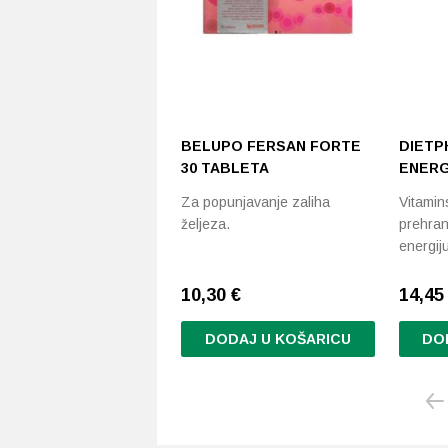
BELUPO FERSAN FORTE
DIETP
30 TABLETA
ENER
Za popunjavanje zaliha
Vitamin
željeza.
prehra
energij
10,30
€
14,45 
DODAJ U KOŠARICU
DO
Ovaj
proizvo
ima
više