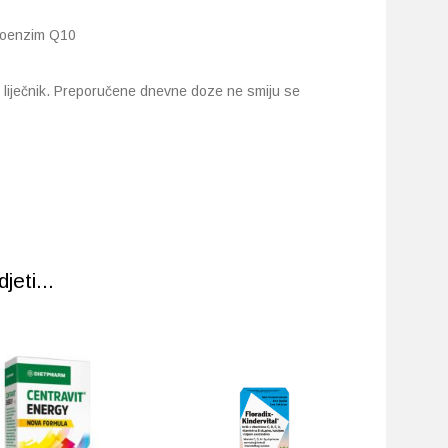
 koenzim Q10
i liječnik. Preporučene dnevne doze ne smiju se
eti...