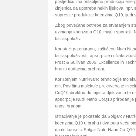
posljedicu ima oslabljenu produkciju ener
činjenica da upotreba nekih lijekova, npr. 
supresije produkcije koenzima Q10, ljudi
Zbog povećane potrebe za stvaranjem sta
uzimanja koenzima Q10 imaju i sportaši. N
bioraspoloživ.
Koristeći patentiranu, zaštićenu Nutri Na
bioraspoloživosti, apsorpcije i učinkovit
Frost & Sullivan 2006. Excellence in Techn
hrani i dodacima prehrani.
Korištenjem Nutri-Nano tehnologije moleku
nm. Površina molekule prekrivena je micel
CoQ10 direktno do mjesta djelovanja te n
apsorpcije Nutri-Nano CoQ10 prirodan je p
unosi hranom.
Istraživanje je pokazalo da Solgarov Nutr
koenzima Q10 u prahu i dva puta veću bio
da će korisnici Solgar Nutri-Nano Co-Q10