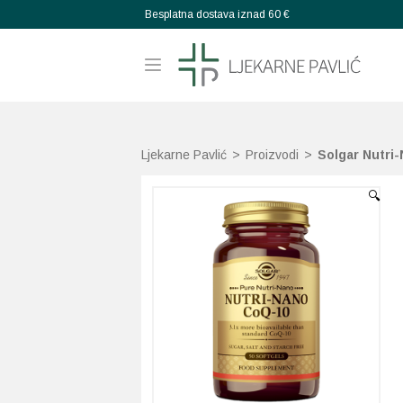
Besplatna dostava iznad 60 €
Ljekarne Pavlić
>
Proizvodi
>
Solgar Nutri
🔍