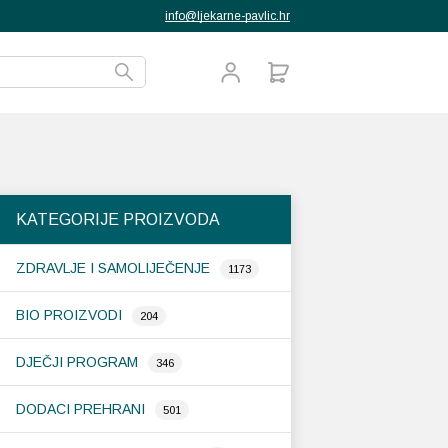
info@ljekarne-pavlic.hr
KATEGORIJE PROIZVODA
ZDRAVLJE I SAMOLIJEČENJE
1173
BIO PROIZVODI
204
DJEČJI PROGRAM
346
DODACI PREHRANI
501