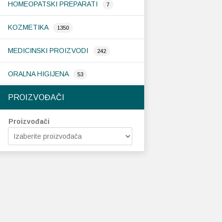
HOMEOPATSKI PREPARATI
7
KOZMETIKA
1350
MEDICINSKI PROIZVODI
242
ORALNA HIGIJENA
53
PROIZVOĐAČI
Proizvođači