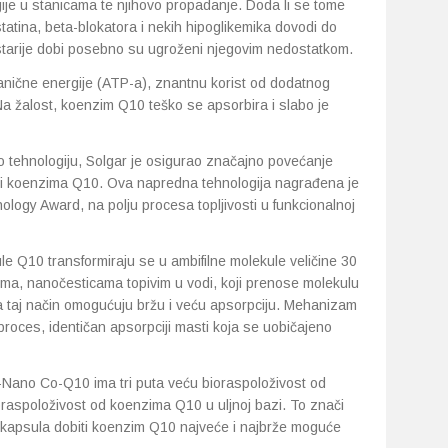
gije u stanicama te njihovo propadanje. Doda li se tome
statina, beta-blokatora i nekih hipoglikemika dovodi do
 starije dobi posebno su ugroženi njegovim nedostatkom.
nične energije (ATP-a), znantnu korist od dodatnog
a žalost, koenzim Q10 teško se apsorbira i slabo je
no tehnologiju, Solgar je osigurao značajno povećanje
osti koenzima Q10. Ova napredna tehnologija nagrađena je
ology Award, na polju procesa topljivosti u funkcionalnoj
le Q10 transformiraju se u ambifilne molekule veličine 30
ima, nanočesticama topivim u vodi, koji prenose molekulu
a taj način omogućuju bržu i veću apsorpciju. Mehanizam
roces, identičan apsorpciji masti koja se uobičajeno
i-Nano Co-Q10 ima tri puta veću bioraspoloživost od
raspoloživost od koenzima Q10 u uljnoj bazi. To znači
 kapsula dobiti koenzim Q10 najveće i najbrže moguće