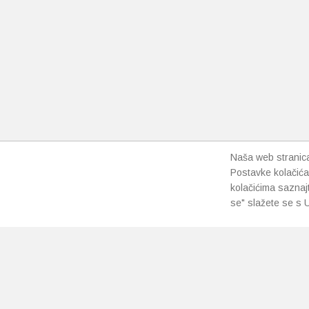
varijanti
Opcije
se
mogu
odabrat
na
stranici
proizvo
Naša web stranica 
Postavke kolačića
kolačićima saznaj
se" slažete se s U