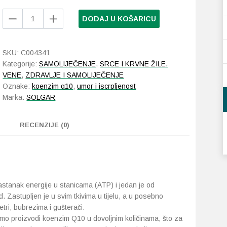
Solgar
DODAJ U KOŠARICU
Nutri-
Nano
Co-
SKU:
C004341
Q10
Kategorije:
SAMOLIJEČENJE
,
SRCE I KRVNE ŽILE,
50
VENE
,
ZDRAVLJE I SAMOLIJEČENJE
kapsula
Oznake:
koenzim q10
,
umor i iscrpljenost
količina
Marka:
SOLGAR
RECENZIJE (0)
stanak energije u stanicama (ATP) i jedan je od
d. Zastupljen je u svim tkivima u tijelu, a u posebno
etri, bubrezima i gušterači.
o proizvodi koenzim Q10 u dovoljnim količinama, što za