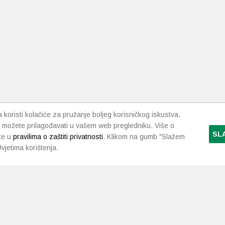
.
i
da
koristi kolačiće za pružanje boljeg korisničkog iskustva.
 možete prilagođavati u vašem web pregledniku. Više o
SL
te u
pravilima o zaštiti privatnosti
. Klikom na gumb "Slažem
vjetima korištenja.