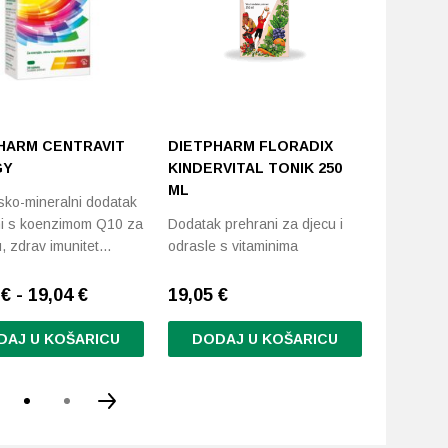
HARM CENTRAVIT
DIETPHARM FLORADIX
DIETPH
GY
KINDERVITAL TONIK 250
TONIK 2
ML
sko-mineralni dodatak
Tonik sa 
ni s koenzimom Q10 za
Dodatak prehrani za djecu i
i biljnim 
u, zdrav imunitet…
odrasle s vitaminima
€ - 19,04 €
19,05
€
24,05
€
DAJ U KOŠARICU
DODAJ U KOŠARICU
DODA
d