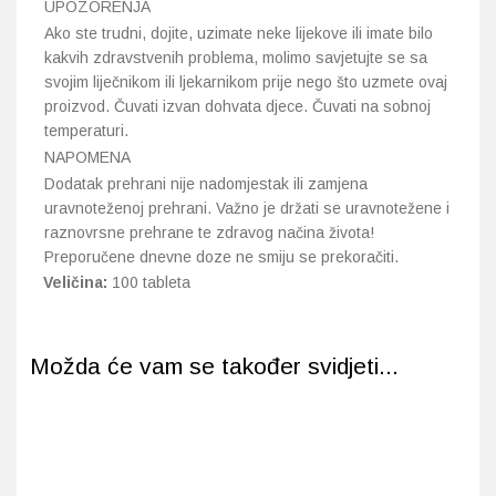
UPOZORENJA
Ako ste trudni, dojite, uzimate neke lijekove ili imate bilo
kakvih zdravstvenih problema, molimo savjetujte se sa
svojim liječnikom ili ljekarnikom prije nego što uzmete ovaj
proizvod. Čuvati izvan dohvata djece. Čuvati na sobnoj
temperaturi.
NAPOMENA
Dodatak prehrani nije nadomjestak ili zamjena
uravnoteženoj prehrani. Važno je držati se uravnotežene i
raznovrsne prehrane te zdravog načina života!
Preporučene dnevne doze ne smiju se prekoračiti.
Veličina:
100 tableta
Možda će vam se također svidjeti...