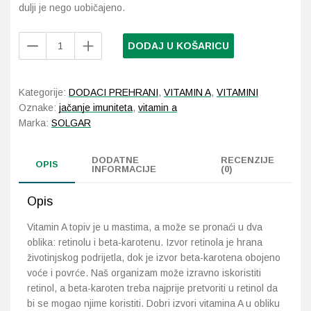
dulji je nego uobičajeno.
Imunitet
Magnezij
Vitamin H - Biotin
Maska i piling
Dermatitis, iritacije, s
Profesionalna njega k
Ostalo
Solgar
Jetra
Selen
Vitamin K
Masna koža i akne
Higijena tijela
Otopine za leće
DODAJ U KOŠARICU
Vitamin
A
Kosa, koža i nokti
Željezo
Vitamini za djecu
Njega i hidratacija
Njega ruku
Steznici, ortoze
100
Kategorije:
DODACI PREHRANI
,
VITAMIN A
,
VITAMINI
tableta
Oznake:
jačanje imuniteta
,
vitamin a
Kosti, zglobovi, mišići
Njega oko očiju
Njega stopala
Tlakomjeri
količina
Marka:
SOLGAR
Mokraćni sustav
Njega usana
Njega tijela
Toplomjeri
DODATNE
RECENZIJE
OPIS
INFORMACIJE
(0)
Mršavljenje
Njega za muškarce
Opis
Oči
Osjetljiva koža, crvenil
Vitamin A topiv je u mastima, a može se pronaći u dva
oblika: retinolu i beta-karotenu. Izvor retinola je hrana
Opće stanje organizma
Oštećena koža, rane
životinjskog podrijetla, dok je izvor beta-karotena obojeno
voće i povrće. Naš organizam može izravno iskoristiti
Opekline, rane, ožiljci
Suha koža
retinol, a beta-karoten treba najprije pretvoriti u retinol da
bi se mogao njime koristiti. Dobri izvori vitamina A u obliku
Pamćenje i koncentraci
Umorna koža i bez sjaj