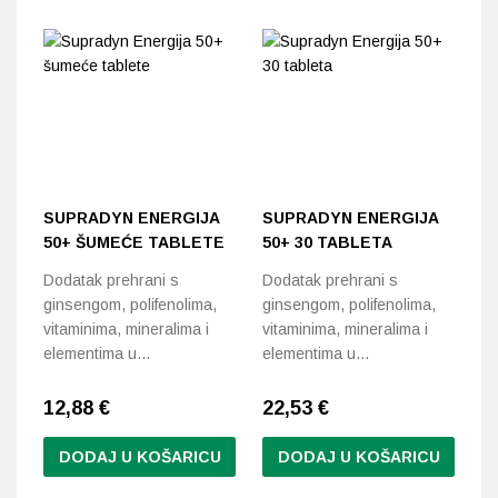
SUPRADYN ENERGIJA
SUPRADYN ENERGIJA
A
50+ ŠUMEĆE TABLETE
50+ 30 TABLETA
K
Dodatak prehrani s
Dodatak prehrani s
Si
ginsengom, polifenolima,
ginsengom, polifenolima,
na
vitaminima, mineralima i
vitaminima, mineralima i
od
elementima u…
elementima u…
12,88
€
22,53
€
8
DODAJ U KOŠARICU
DODAJ U KOŠARICU