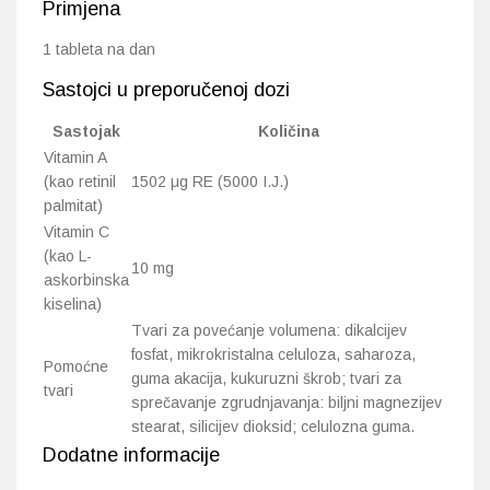
Primjena
1 tableta na dan
Sastojci u preporučenoj dozi
Sastojak
Količina
Vitamin A
(kao retinil
1502 μg RE (5000 I.J.)
palmitat)
Vitamin C
(kao L-
10 mg
askorbinska
kiselina)
Tvari za povećanje volumena: dikalcijev
fosfat, mikrokristalna celuloza, saharoza,
Pomoćne
guma akacija, kukuruzni škrob; tvari za
tvari
sprečavanje zgrudnjavanja: biljni magnezijev
stearat, silicijev dioksid; celulozna guma.
Dodatne informacije