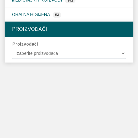
MEDICINSKI PROIZVODI
242
ORALNA HIGIJENA
53
PROIZVOĐAČI
Proizvođači