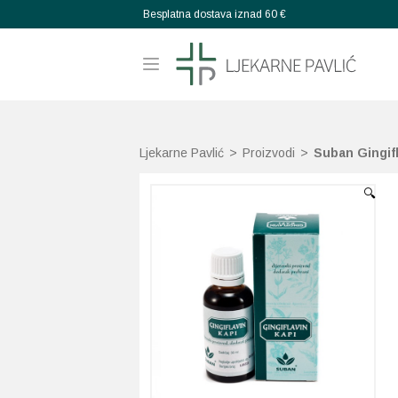
Besplatna dostava iznad 60 €
Ljekarne Pavlić
>
Proizvodi
>
Suban Gingifl
🔍