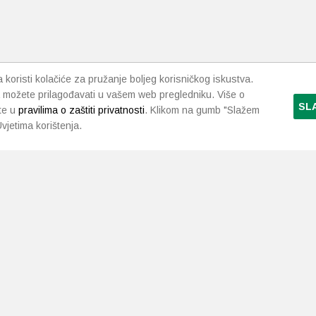
koristi kolačiće za pružanje boljeg korisničkog iskustva.
 možete prilagođavati u vašem web pregledniku. Više o
SL
te u
pravilima o zaštiti privatnosti
. Klikom na gumb "Slažem
vjetima korištenja.
LJEKARNE PAVLIĆ
PODRŠKA
NAČI
O nama
Uvjeti i pravila