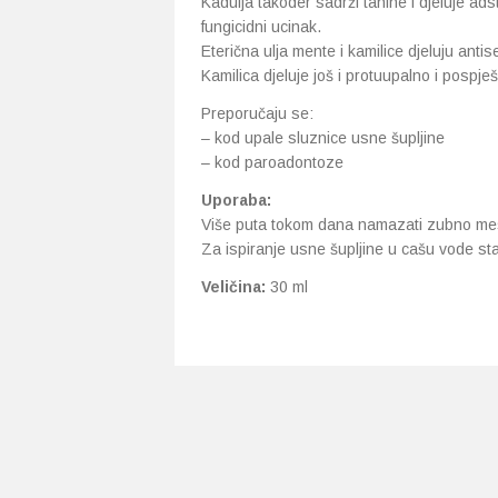
Kadulja takoder sadrži tanine i djeluje ads
fungicidni ucinak.
Eterična ulja mente i kamilice djeluju antis
Kamilica djeluje još i protuupalno i pospješu
Preporučaju se:
– kod upale sluznice usne šupljine
– kod paroadontoze
Uporaba:
Više puta tokom dana namazati zubno me
Za ispiranje usne šupljine u cašu vode stav
Veličina:
30 ml