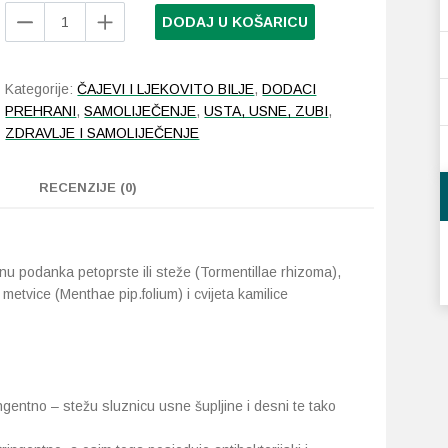
Suban
DODAJ U KOŠARICU
Gingiflavin
kapi
količina
Kategorije:
ČAJEVI I LJEKOVITO BILJE
,
DODACI
PREHRANI
,
SAMOLIJEČENJE
,
USTA, USNE, ZUBI
,
ZDRAVLJE I SAMOLIJEČENJE
RECENZIJE (0)
u podanka petoprste ili steže (Tormentillae rhizoma),
e metvice (Menthae pip.folium) i cvijeta kamilice
ingentno – stežu sluznicu usne šupljine i desni te tako