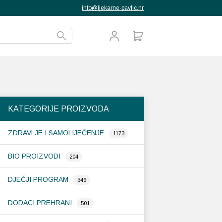
info@ljekarne-pavlic.hr
KATEGORIJE PROIZVODA
ZDRAVLJE I SAMOLIJEČENJE
1173
BIO PROIZVODI
204
DJEČJI PROGRAM
346
DODACI PREHRANI
501