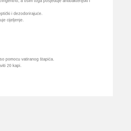
tringentno, a osim toga posjeduje antibakterijski i
eptički i dezodorirajuće.
je cijeljenje.
so pomocu vatiranog štapića.
iti 20 kapi.