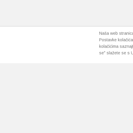
Naša web stranica 
Postavke kolačića
kolačićima saznaj
se" slažete se s U
PRETPLATI SE NA NAŠ NEWSLETTER