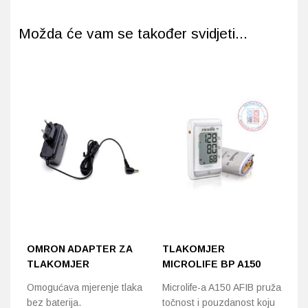
Možda će vam se također svidjeti...
OMRON ADAPTER ZA
TLAKOMJER
N
TLAKOMJER
MICROLIFE BP A150
S
N
Omogućava mjerenje tlaka
Microlife-a A150 AFIB pruža
G
bez baterija.
točnost i pouzdanost koju