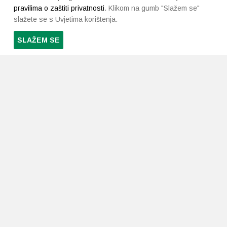
pravilima o zaštiti privatnosti
. Klikom na gumb "Slažem se"
slažete se s Uvjetima korištenja.
SLAŽEM SE
PRETPLATI SE NA NAŠ NEWSLETTER
Prihvaćam
uvjete poslovanja
*