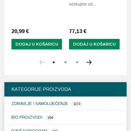
F
očekujete od…
Tl
go
20,99
€
77,13
€
6
DODAJ U KOŠARICU
DODAJ U KOŠARICU
KATEGORIJE PROIZVODA
ZDRAVLJE I SAMOLIJEČENJE
1173
BIO PROIZVODI
204