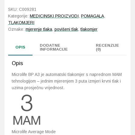
A3
SKU:
C009281
količina
Probava, hemoroidi, pr
Kategorije:
MEDICINSKI PROIZVODI
,
POMAGALA
,
TLAKOMJERI
Srce i krvne žile, vene
Oznake:
mjerenje tlaka
,
povišeni tlak
,
tlakomjer
Stres, nesanica, opušt
DODATNE
RECENZIJE
OPIS
INFORMACIJE
(0)
Uho, grlo, nos
Opis
Usta, usne, zubi
Microlife BP A3 je automatski tlakomjer s naprednom MAM
tehnologijom – jednim mjerenjem 3 puta izmjeri krvni tlak i
uzima prosječnu vrijednost.
Microlife Average Mode