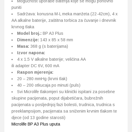
Mogućnost uporabe baterija koje se mogu ponovno
puniti
Sadržava: konusna M-L meka manžeta (22-42cm), 4 x
AA alkalne baterije, zaštitna torbica za čuvanje i dnevnik
krvnog tlaka
Model broj.:
BP A3 Plus
Dimenzije:
143 x 85 x 58 mm
Masa:
368 g (s baterijama)
Izvor napona:
4 x 1.5 V alkalne baterije; veličina AA
ili adapter DC 6V, 600 mA
Raspon mjerenja:
20 – 280 mmHg (krvni tlak)
40 – 200 otkucaja po minuti (puls)
Svi Microlife tlakomjeri su klinički ispitani za posebne
skupine pacijenata, poput dijabetičara, bubrežnih
pacijenata u posljednjoj fazi bolesti, trudnica, trudnica s
preeklampsijom, pacijenata sa sniženim krvnim tlakom te
djece (od 13 godine starosti)
Microlife BP A3 Plus uputa