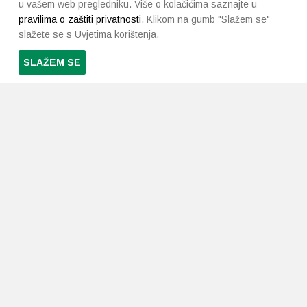
u vašem web pregledniku. Više o kolačićima saznajte u
pravilima o zaštiti privatnosti
. Klikom na gumb "Slažem se"
slažete se s Uvjetima korištenja.
SLAŽEM SE
PRETPLATI SE NA NAŠ NEWSLETTER
Prihvaćam
uvjete poslovanja
*