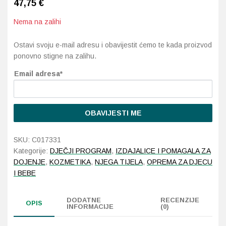
47,75
€
Nema na zalihi
Probava, hemoroidi, pr
Ostavi svoju e-mail adresu i obavijestit ćemo te kada proizvod
Srce i krvne žile, vene
ponovno stigne na zalihu.
Stres, nesanica, opušt
Email adresa*
Uho, grlo, nos
OBAVIJESTI ME
Usta, usne, zubi
SKU:
C017331
Kategorije:
DJEČJI PROGRAM
,
IZDAJALICE I POMAGALA ZA
DOJENJE
,
KOZMETIKA
,
NJEGA TIJELA
,
OPREMA ZA DJECU
I BEBE
DODATNE
RECENZIJE
OPIS
INFORMACIJE
(0)