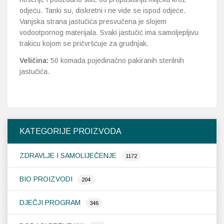
odjeću. Tanki su, diskretni i ne vide se ispod odjeće.
Vanjska strana jastučića presvučena je slojem
vodootpornog materijala. Svaki jastučić ima samoljepljivu
trakicu kojom se pričvršćuje za grudnjak.
Veličina:
50 komada pojedinačno pakiranih sterilnih
jastučića.
KATEGORIJE PROIZVODA
ZDRAVLJE I SAMOLIJEČENJE
1172
BIO PROIZVODI
204
DJEČJI PROGRAM
346