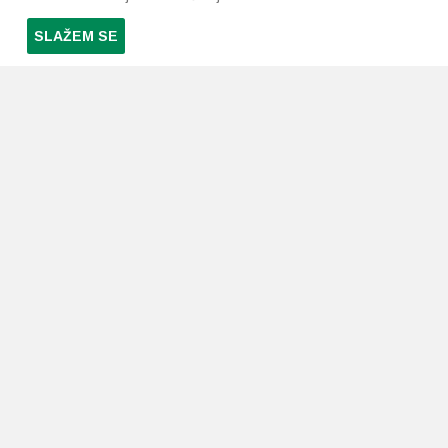
SLAŽEM SE
PRETPLATI SE NA NAŠ NEWSLETTER
Prihvaćam
uvjete poslovanja
*
LJEKARNE PAVLIĆ
PODRŠKA