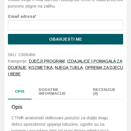
ponovno stigne na zalihu.
Probava, hemoroidi, pr
Email adresa*
Srce i krvne žile, vene
OBAVIJESTI ME
Stres, nesanica, opušt
SKU:
C008466
Uho, grlo, nos
Kategorije:
DJEČJI PROGRAM
,
IZDAJALICE I POMAGALA ZA
DOJENJE
,
KOZMETIKA
,
NJEGA TIJELA
,
OPREMA ZA DJECU
Usta, usne, zubi
I BEBE
DODATNE
RECENZIJE
OPIS
INFORMACIJE
(0)
Opis
CTN® anatomski oblikovani jastučići za dojilje imaju
dobru sposobnost upijanja tekućine, ugodni su za
nošenje i pouzdano štite od propuštanja mlijeka kroz