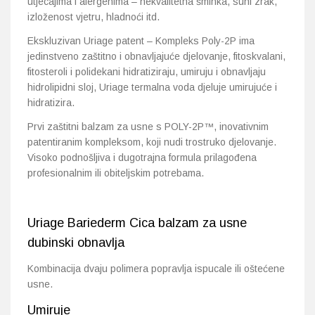
utjecajima i alergenima – nekvalitetna šminka, suhi zrak,
izloženost vjetru, hladnoći itd.
Ekskluzivan Uriage patent – Kompleks Poly-2P ima
jedinstveno zaštitno i obnavljajuće djelovanje, fitoskvalani,
fitosteroli i polidekani hidratiziraju, umiruju i obnavljaju
hidrolipidni sloj, Uriage termalna voda djeluje umirujuće i
hidratizira.
Prvi zaštitni balzam za usne s POLY-2P™, inovativnim
patentiranim kompleksom, koji nudi trostruko djelovanje.
Visoko podnošljiva i dugotrajna formula prilagođena
profesionalnim ili obiteljskim potrebama.
Uriage Bariederm Cica balzam za usne
dubinski obnavlja
Kombinacija dvaju polimera popravlja ispucale ili oštećene
usne.
Umiruje