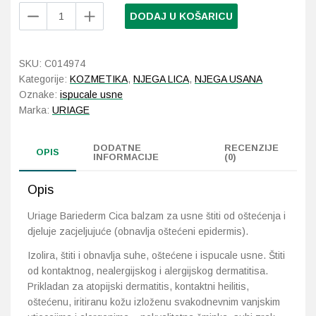
Uriage
DODAJ U KOŠARICU
Bariederm
Probava, hemoroidi, pr
Cica
balzam
SKU:
C014974
Srce i krvne žile, vene
za
Kategorije:
KOZMETIKA
,
NJEGA LICA
,
NJEGA USANA
usne
Oznake:
ispucale usne
Stres, nesanica, opušt
15
Marka:
URIAGE
ml
količina
Uho, grlo, nos
DODATNE
RECENZIJE
OPIS
INFORMACIJE
(0)
Usta, usne, zubi
Opis
Uriage Bariederm Cica balzam za usne štiti od oštećenja i
djeluje zacjeljujuće (obnavlja oštećeni epidermis).
Izolira, štiti i obnavlja suhe, oštećene i ispucale usne. Štiti
od kontaktnog, nealergijskog i alergijskog dermatitisa.
Prikladan za atopijski dermatitis, kontaktni heilitis,
oštećenu, iritiranu kožu izloženu svakodnevnim vanjskim