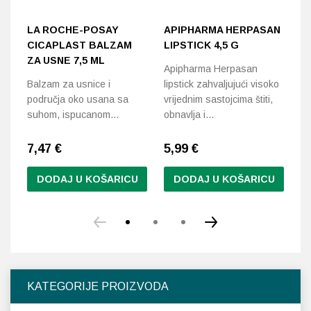
LA ROCHE-POSAY
APIPHARMA HERPASAN
P
CICAPLAST BALZAM
LIPSTICK 4,5 G
B
ZA USNE 7,5 ML
Apipharma Herpasan
Ba
Balzam za usnice i
lipstick zahvaljujući visoko
nj
područja oko usana sa
vrijednim sastojcima štiti,
suhom, ispucanom…
obnavlja i…
7,47
€
5,99
€
4
DODAJ U KOŠARICU
DODAJ U KOŠARICU
KATEGORIJE PROIZVODA