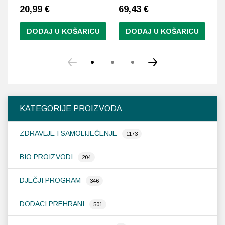
20,99
€
69,43
€
1
DODAJ U KOŠARICU
DODAJ U KOŠARICU
KATEGORIJE PROIZVODA
ZDRAVLJE I SAMOLIJEČENJE
1173
BIO PROIZVODI
204
DJEČJI PROGRAM
346
DODACI PREHRANI
501