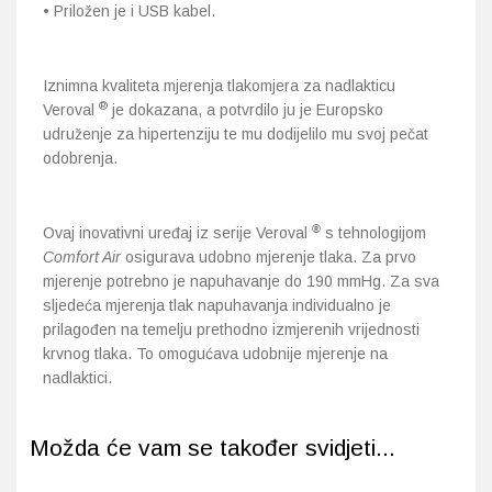
• Priložen je i USB kabel.
Iznimna kvaliteta mjerenja tlakomjera za nadlakticu
®
Veroval
je dokazana, a potvrdilo ju je Europsko
udruženje za hipertenziju te mu dodijelilo mu svoj pečat
odobrenja.
®
Ovaj inovativni uređaj iz serije Veroval
s tehnologijom
Comfort Air
osigurava udobno mjerenje tlaka. Za prvo
mjerenje potrebno je napuhavanje do 190 mmHg. Za sva
sljedeća mjerenja tlak napuhavanja individualno je
prilagođen na temelju prethodno izmjerenih vrijednosti
krvnog tlaka. To omogućava udobnije mjerenje na
nadlaktici.
Možda će vam se također svidjeti...