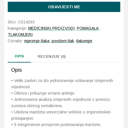
OBAVIJESTI ME
Probava, hemoroidi, pr
SKU:
C014293
Srce i krvne žile, vene
Kategorije:
MEDICINSKI PROIZVODI
,
POMAGALA
,
TLAKOMJERI
Stres, nesanica, opušt
Oznake:
mjerenje tlaka
,
povišeni tlak
,
tlakomjer
Uho, grlo, nos
OPIS
RECENZIJE (0)
Usta, usne, zubi
Opis
• Veliki zaslon za što jednostavnije očitavanje izmjerenih
vrijednosti.
• Otkriva i prikazuje srčane aritmije.
• Jednostavna analiza izmjerenih vrijednosti s pomoću
sustava sličnog semaforima.
• Udobna manžeta univerzalne veličine s ergonomskim
pristajanjem.
• S integriranom provjerom podešavanja manžete.