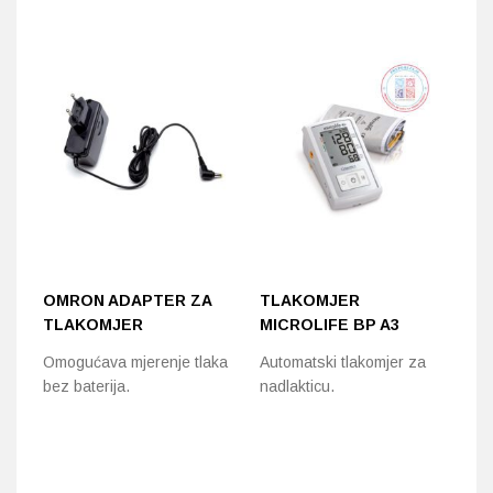
OMRON ADAPTER ZA
TLAKOMJER
T
TLAKOMJER
MICROLIFE BP A3
M
Omogućava mjerenje tlaka
Automatski tlakomjer za
Au
bez baterija.
nadlakticu.
na
ot
ud