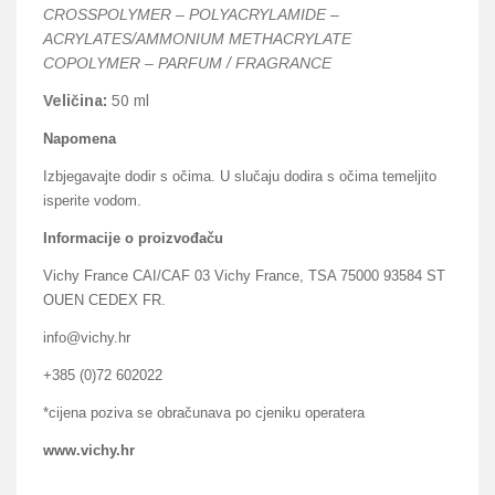
CROSSPOLYMER – POLYACRYLAMIDE –
ACRYLATES/AMMONIUM METHACRYLATE
COPOLYMER – PARFUM / FRAGRANCE
Veličina:
50 ml
Napomena
Izbjegavajte dodir s očima. U slučaju dodira s očima temeljito
isperite vodom.
Informacije o proizvođaču
Vichy France CAI/CAF 03 Vichy France, TSA 75000 93584 ST
OUEN CEDEX FR.
info@vichy.hr
+385 (0)72 602022
*cijena poziva se obračunava po cjeniku operatera
www.vichy.hr