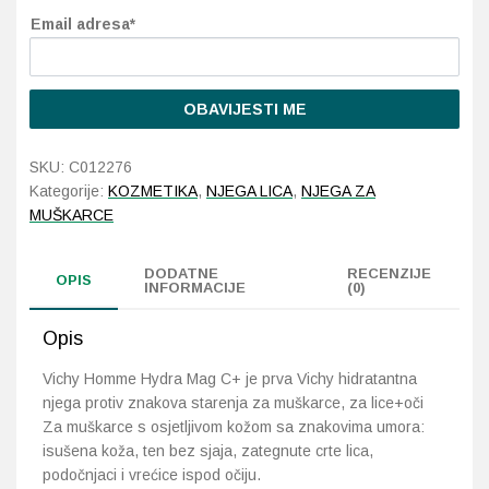
Email adresa*
Probava, hemoroidi, pr
Srce i krvne žile, vene
OBAVIJESTI ME
Stres, nesanica, opušt
SKU:
C012276
Kategorije:
KOZMETIKA
,
NJEGA LICA
,
NJEGA ZA
Uho, grlo, nos
MUŠKARCE
Usta, usne, zubi
DODATNE
RECENZIJE
OPIS
INFORMACIJE
(0)
Opis
Vichy Homme Hydra Mag C+ je prva Vichy hidratantna
njega protiv znakova starenja za muškarce, za lice+oči
Za muškarce s osjetljivom kožom sa znakovima umora:
isušena koža, ten bez sjaja, zategnute crte lica,
podočnjaci i vrećice ispod očiju.