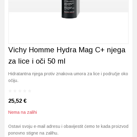
Imunitet
Magnezij
Vitamin H - Biotin
Maska i piling
Dermatitis, iritacije, s
Profesionalna njega k
Ostalo
Jetra
Selen
Vitamin K
Masna koža i akne
Higijena tijela
Otopine za leće
Kosa, koža i nokti
Željezo
Vitamini za djecu
Njega i hidratacija
Njega ruku
Steznici, ortoze
Vichy Homme Hydra Mag C+ njega
Kosti, zglobovi, mišići
Njega oko očiju
Njega stopala
Tlakomjeri
za lice i oči 50 ml
Mokraćni sustav
Njega usana
Njega tijela
Toplomjeri
Hidratantna njega protiv znakova umora za lice i područje oko
Mršavljenje
Njega za muškarce
očiju.
Oči
Osjetljiva koža, crvenil
25,52
€
Opće stanje organizma
Oštećena koža, rane
Nema na zalihi
Opekline, rane, ožiljci
Suha koža
Ostavi svoju e-mail adresu i obavijestit ćemo te kada proizvod
ponovno stigne na zalihu.
Pamćenje i koncentraci
Umorna koža i bez sjaj