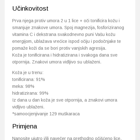
Učinkovitost
Prva njega protiv umora 2 u 1 lice + oči tonificira kožu i
smanjuje znakove umora. Spoj magnezija, fosforiziranog
vitamina C i dekstrana svakodnevno puni Vašu kožu
energijom, ublažava vrećice ispod očiju i podočnjake te
pomaže koži da se bori protiv vanjskih agresija.
Koža je tonificirana i hidratizirana i svakoga dana sve
otpornija. Znakovi umora vidljivo su ublaženi.
Koža je u trenu:
tonificirana: 91%
meka: 98%
hidratizirana: 99%
Iz dana u dan koža je sve otpornija, a znakovi umora
vidljivo ublaženi.
*samoocjenjivanje 129 muškaraca
Primjena
Nanosite ujutro i/ili navečer na prethodno očišćeno lice.