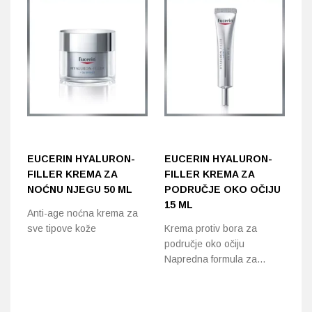
EUCERIN HYALURON-
EUCERIN HYALURON-
M
FILLER KREMA ZA
FILLER KREMA ZA
C
NOĆNU NJEGU 50 ML
PODRUČJE OKO OČIJU
Mi
15 ML
Anti-age noćna krema za
50
sve tipove kože
Krema protiv bora za
na
područje oko očiju
Napredna formula za…