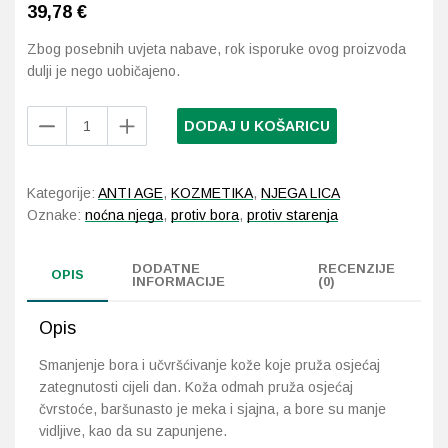
39,78
€
Probava, hemoroidi, pr
Zbog posebnih uvjeta nabave, rok isporuke ovog proizvoda
dulji je nego uobičajeno.
Srce i krvne žile, vene
Vichy
DODAJ U KOŠARICU
Liftactiv
Stres, nesanica, opušt
Supreme
Noćna
Uho, grlo, nos
Kategorije:
ANTI AGE
,
KOZMETIKA
,
NJEGA LICA
njega
Oznake:
noćna njega
,
protiv bora
,
protiv starenja
protiv
Usta, usne, zubi
bora
DODATNE
RECENZIJE
i
OPIS
INFORMACIJE
(0)
za
učvršćivanje
Opis
kože
50
Smanjenje bora i učvršćivanje kože koje pruža osjećaj
ml
zategnutosti cijeli dan. Koža odmah pruža osjećaj
količina
čvrstoće, baršunasto je meka i sjajna, a bore su manje
vidljive, kao da su zapunjene.