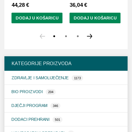
44,28
€
36,04
€
5
DODAJ U KOŠARICU
DODAJ U KOŠARICU
KATEGORIJE PROIZVODA
ZDRAVLJE I SAMOLIJEČENJE
1173
BIO PROIZVODI
204
DJEČJI PROGRAM
346
DODACI PREHRANI
501