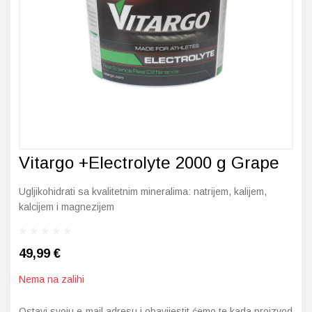
Imunitet
Magnezij
Vitamin H - Biotin
Maska i piling
Dermatitis, iritacije, s
Profesionalna njega k
Ostalo
Jetra
Selen
Vitamin K
Masna koža i akne
Higijena tijela
Otopine za leće
Kosa, koža i nokti
Željezo
Vitamini za djecu
Njega i hidratacija
Njega ruku
Steznici, ortoze
Kosti, zglobovi, mišići
Njega oko očiju
Njega stopala
Tlakomjeri
Mokraćni sustav
Njega usana
Njega tijela
Toplomjeri
Vitargo +Electrolyte 2000 g Grape
Mršavljenje
Njega za muškarce
Ugljikohidrati sa kvalitetnim mineralima: natrijem, kalijem,
kalcijem i magnezijem
Oči
Osjetljiva koža, crvenil
Opće stanje organizma
Oštećena koža, rane
49,99
€
Opekline, rane, ožiljci
Suha koža
Nema na zalihi
Ostavi svoju e-mail adresu i obavijestit ćemo te kada proizvod
Pamćenje i koncentraci
Umorna koža i bez sjaj