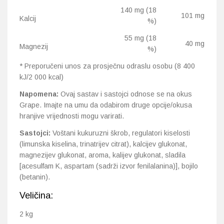
140 mg (18
101 mg
Kalcij
%)
55 mg (18
40 mg
Magnezij
%)
* Preporučeni unos za prosječnu odraslu osobu (8 400
kJ/2 000 kcal)
Napomena:
Ovaj sastav i sastojci odnose se na okus
Grape. Imajte na umu da odabirom druge opcije/okusa
hranjive vrijednosti mogu varirati.
Sastojci:
Voštani kukuruzni škrob, regulatori kiselosti
(limunska kiselina, trinatrijev citrat), kalcijev glukonat,
magnezijev glukonat, aroma, kalijev glukonat, sladila
[acesulfam K, aspartam (sadrži izvor fenilalanina)], bojilo
(betanin).
Veličina:
2 kg