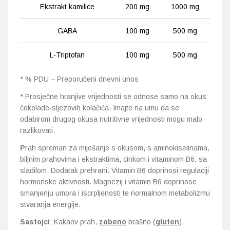
Ekstrakt kamilice
200 mg
1000 mg
GABA
100 mg
500 mg
L-Triptofan
100 mg
500 mg
* % PDU – Preporučeni dnevni unos
* Prosječne hranjive vrijednosti se odnose samo na okus
čokolade-sljezovih kolačića. Imajte na umu da se
odabirom drugog okusa nutritivne vrijednosti mogu malo
razlikovati.
P
rah spreman za miješanje s okusom, s aminokiselinama,
biljnim prahovima i ekstraktima, cinkom i vitaminom B6, sa
sladilom. Dodatak prehrani. Vitamin B6 doprinosi regulaciji
hormonske aktivnosti. Magnezij i vitamin B6 doprinose
smanjenju umora i iscrpljenosti te normalnom metabolizmu
stvaranja energije.
Sastojci
: Kakaov prah,
zobeno
brašno (
gluten
),