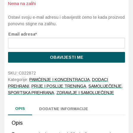
Nema na zalihi
Probava, hemoroidi, proljev
Ostavi svoju e-mail adresu i obavijestit ćemo te kada proizvod
ponovno stigne na zalihu.
Srce i krvne žile, vene
Email adresa*
Stres, nesanica, opuštanje
Uho, grlo, nos
OBAVIJESTI ME
Usta, usne, zubi
SKU:
C022872
Kategorije:
PAMĆENJE I KONCENTRACIJA
,
DODACI
PREHRANI
,
PRIJE I POSLIJE TRENINGA
,
SAMOLIJEČENJE
,
SPORTSKA PREHRANA
,
ZDRAVLJE I SAMOLIJEČENJE
OPIS
DODATNE INFORMACIJE
Opis