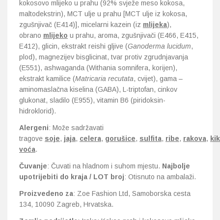
kokosovo mlijeko u prahu (92% svježe meso kokosa,
maltodekstrin), MCT ulje u prahu [MCT ulje iz kokosa,
zgušnjivač (E414)], micelarni kazein (iz
mlijeka
),
obrano
mlijeko
u prahu, aroma, zgušnjivači (E466, E415,
E412), glicin, ekstrakt reishi gljive (
Ganoderma lucidum
,
plod), magnezijev bisglicinat, tvar protiv zgrudnjavanja
(E551), ashwaganda (Withania somnifera, korijen),
ekstrakt kamilice (
Matricaria recutata
, cvijet), gama –
aminomaslačna kiselina (GABA), L-triptofan, cinkov
glukonat, sladilo (E955), vitamin B6 (piridoksin-
hidroklorid).
Alergeni
: Može sadržavati
tragove
soje
,
jaja
,
celera
,
gorušice
,
sulfita
,
ribe
,
rakova
,
kik
voća
.
Čuvanje
: Čuvati na hladnom i suhom mjestu.
Najbolje
upotrijebiti do kraja / LOT broj
: Otisnuto na ambalaži.
Proizvedeno za
: Zoe Fashion Ltd, Samoborska cesta
134, 10090 Zagreb, Hrvatska.