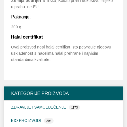
Zemlja podrijetla
: Irska; Kakao prah i kokosovo mlijeko
u prahu: ne-EU.
Pakiranje:
200 g
Halal certifikat
Ovaj proizvod nosi halal certifikat, što potvrđuje njegovu
usklađenost s načelima halal prehrane i najvišim
standardima kvalitete.
KATEGORIJE PROIZVODA
ZDRAVLJE I SAMOLIJEČENJE
1173
BIO PROIZVODI
204