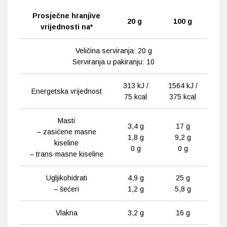
Prosječne hranjive
20 g
100 g
vrijednosti na*
Veličina serviranja: 20 g
Serviranja u pakiranju: 10
313 kJ /
1564 kJ /
Energetska vrijednost
75 kcal
375 kcal
Masti
3,4 g
17 g
– zasićene masne
1,8 g
9,2 g
kiseline
0 g
0 g
– trans-masne kiseline
Ugljikohidrati
4,9 g
25 g
– šećeri
1,2 g
5,8 g
Vlakna
3,2 g
16 g