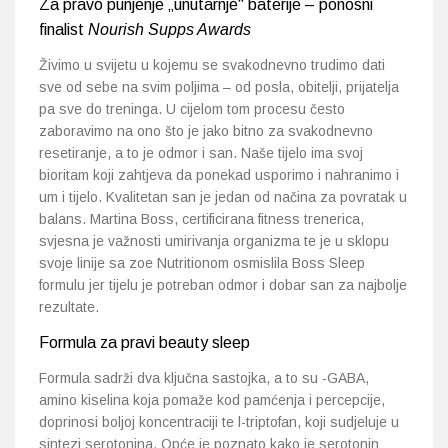
Za pravo punjenje „unutarnje“ baterije – ponosni
finalist
Nourish Supps Awards
Živimo u svijetu u kojemu se svakodnevno trudimo dati
sve od sebe na svim poljima – od posla, obitelji, prijatelja
pa sve do treninga. U cijelom tom procesu često
zaboravimo na ono što je jako bitno za svakodnevno
resetiranje, a to je odmor i san. Naše tijelo ima svoj
bioritam koji zahtjeva da ponekad usporimo i nahranimo i
um i tijelo. Kvalitetan san je jedan od načina za povratak u
balans. Martina Boss, certificirana fitness trenerica,
svjesna je važnosti umirivanja organizma te je u sklopu
svoje linije sa zoe Nutritionom osmislila Boss Sleep
formulu jer tijelu je potreban odmor i dobar san za najbolje
rezultate.
Formula za pravi beauty sleep
Formula sadrži dva ključna sastojka, a to su -GABA,
amino kiselina koja pomaže kod pamćenja i percepcije,
doprinosi boljoj koncentraciji te l-triptofan, koji sudjeluje u
sintezi serotonina. Opće je poznato kako je serotonin