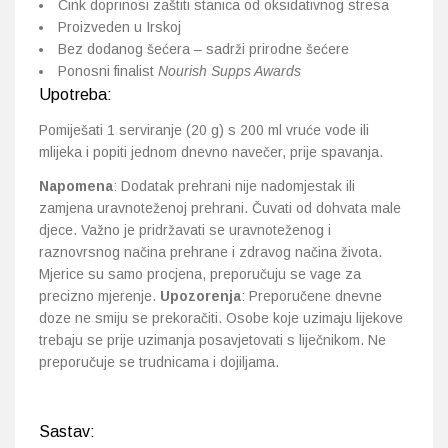
Cink doprinosi zaštiti stanica od oksidativnog stresa
Proizveden u Irskoj
Bez dodanog šećera – sadrži prirodne šećere
Ponosni finalist
Nourish Supps Awards
Upotreba:
Pomiješati 1 serviranje (20 g) s 200 ml vruće vode ili
mlijeka i popiti jednom dnevno navečer, prije spavanja.
Napomena
: Dodatak prehrani nije nadomjestak ili
zamjena uravnoteženoj prehrani. Čuvati od dohvata male
djece. Važno je pridržavati se uravnoteženog i
raznovrsnog načina prehrane i zdravog načina života.
Mjerice su samo procjena, preporučuju se vage za
precizno mjerenje.
Upozorenja
: Preporučene dnevne
doze ne smiju se prekoračiti. Osobe koje uzimaju lijekove
trebaju se prije uzimanja posavjetovati s liječnikom. Ne
preporučuje se trudnicama i dojiljama.
Sastav: