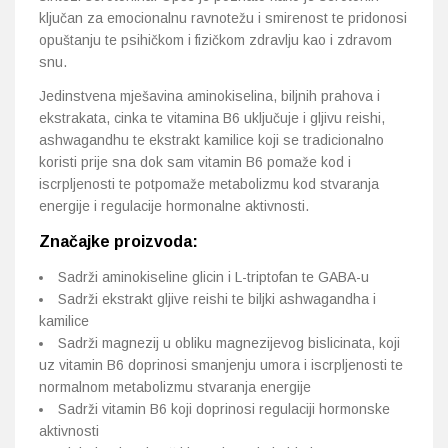
ključan za emocionalnu ravnotežu i smirenost te pridonosi
opuštanju te psihičkom i fizičkom zdravlju kao i zdravom
snu.
Jedinstvena mješavina aminokiselina, biljnih prahova i
ekstrakata, cinka te vitamina B6 uključuje i gljivu reishi,
ashwagandhu te ekstrakt kamilice koji se tradicionalno
koristi prije sna dok sam vitamin B6 pomaže kod i
iscrpljenosti te potpomaže metabolizmu kod stvaranja
energije i regulacije hormonalne aktivnosti.
Značajke proizvoda:
Sadrži aminokiseline glicin i L-triptofan te GABA-u
Sadrži ekstrakt gljive reishi te biljki ashwagandha i
kamilice
Sadrži magnezij u obliku magnezijevog bislicinata, koji
uz vitamin B6 doprinosi smanjenju umora i iscrpljenosti te
normalnom metabolizmu stvaranja energije
Sadrži vitamin B6 koji doprinosi regulaciji hormonske
aktivnosti