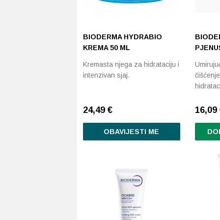
BIODERMA HYDRABIO
BIODE
KREMA 50 ML
PJENUŠ
Kremasta njega za hidrataciju i
Umirujuć
intenzivan sjaj.
čišćenje
hidratac
24,49
€
16,09
OBAVIJESTI ME
DO