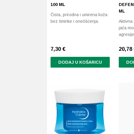
100 ML
DEFENS
ML
Čista, prirodna i umirena koža
bez šminke i onečišćenja.
Aktivna
jača mo
agresije
7,30
€
20,78
DODAJ U KOŠARICU
DO