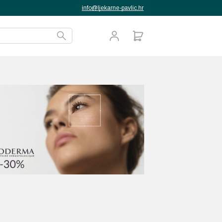
info@ljekarne-pavlic.hr