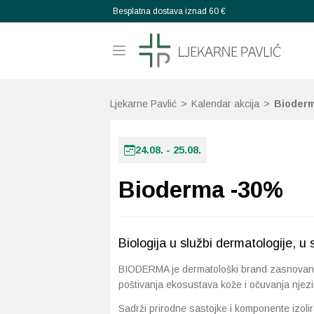
Besplatna dostava iznad 60 €
Ljekarne Pavlić
>
Kalendar akcija
>
Bioder
24.08. - 25.08.
Bioderma -30%
Biologija u službi dermatologije, u 
BIODERMA je dermatološki brand zasnovan na
poštivanja ekosustava kože i očuvanja njezi
Sadrži prirodne sastojke i komponente izolira