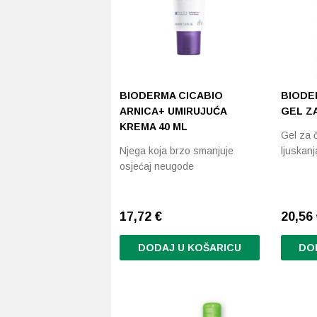
BIODERMA CICABIO
BIODE
ARNICA+ UMIRUJUĆA
GEL ZA
KREMA 40 ML
Gel za č
Njega koja brzo smanjuje
ljuskanj
osjećaj neugode
17,72
€
20,56
DODAJ U KOŠARICU
DO