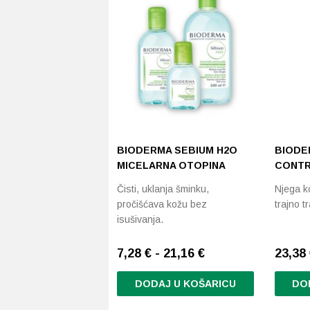
BIODERMA SEBIUM H2O
BIODE
MICELARNA OTOPINA
CONTR
Čisti, uklanja šminku,
Njega ko
pročišćava kožu bez
trajno t
isušivanja.
7,28 € - 21,16 €
23,38
DODAJ U KOŠARICU
DO
Ovaj