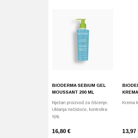
proizvod
ima
više
varijanti.
Opcije
se
mogu
odabrati
na
stranici
proizvoda
BIODERMA SEBIUM GEL
BIODE
MOUSSANT 200 ML
KREMA
Nježan proizvod za čišćenje.
Krema ko
Uklanja nečistoće, kontrolira
sjaj.
16,80
€
13,97