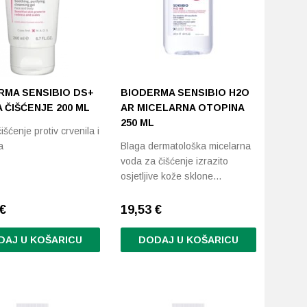
RMA SENSIBIO DS+
BIODERMA SENSIBIO H2O
 ČIŠĆENJE 200 ML
AR MICELARNA OTOPINA
250 ML
išćenje protiv crvenila i
a
Blaga dermatološka micelarna
voda za čišćenje izrazito
osjetljive kože sklone…
€
19,53
€
DAJ U KOŠARICU
DODAJ U KOŠARICU