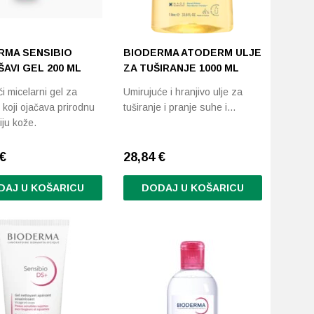
RMA SENSIBIO
BIODERMA ATODERM ULJE
AVI GEL 200 ML
ZA TUŠIRANJE 1000 ML
i micelarni gel za
Umirujuće i hranjivo ulje za
 koji ojačava prirodnu
tuširanje i pranje suhe i…
iju kože.
€
28,84
€
DAJ U KOŠARICU
DODAJ U KOŠARICU