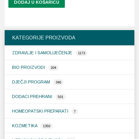
DODAJ U KOŠARICU
KATEGORIJE PROIZVODA
ZDRAVLJE I SAMOLIJEČENJE
1173
BIO PROIZVODI
204
DJEČJI PROGRAM
346
DODACI PREHRANI
501
HOMEOPATSKI PREPARATI
7
KOZMETIKA
1350