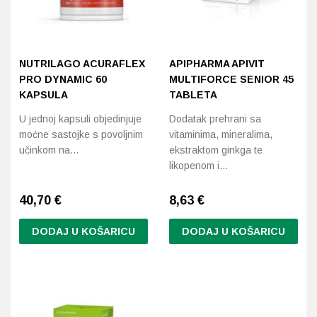
Imunitet
Magnezij
Vitamin H - Biotin
Maska i piling
Dermatitis, iritacije, s
Profesionalna njega k
Ostalo
Poredaj po abecedi: A-Z
Jetra
Selen
Vitamin K
Masna koža i akne
Higijena tijela
Otopine za leće
NUTRILAGO ACURAFLEX
APIPHARMA APIVIT
Kosa, koža i nokti
Željezo
Vitamini za djecu
Njega i hidratacija
Njega ruku
Steznici, ortoze
PRO DYNAMIC 60
MULTIFORCE SENIOR 45
KAPSULA
TABLETA
Kosti, zglobovi, mišići
Njega oko očiju
Njega stopala
Tlakomjeri
U jednoj kapsuli objedinjuje
Dodatak prehrani sa
moćne sastojke s povoljnim
vitaminima, mineralima,
Mokraćni sustav
Njega usana
Njega tijela
Toplomjeri
učinkom na…
ekstraktom ginkga te
likopenom i…
Mršavljenje
Njega za muškarce
40,70
€
8,63
€
Oči
Osjetljiva koža, crvenil
DODAJ U KOŠARICU
DODAJ U KOŠARICU
Opće stanje organizma
Oštećena koža, rane
Opekline, rane, ožiljci
Suha koža
Pamćenje i koncentraci
Umorna koža i bez sjaj