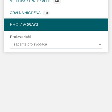
MEDICINSKI PROIZVODI
242
ORALNA HIGIJENA
53
PROIZVOĐAČI
Proizvođači