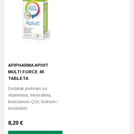
Probava, hemoroidi, pr
Srce i krvne žile, vene
Stres, nesanica, opušt
Uho, grlo, nos
APIPHARMA APIVIT
Usta, usne, zubi
MULTI FORCE 45
TABLETA
Dodatak prehrani sa
vitaminima, mineralima,
koenzimom Q10, kolinom i
inozitolom
8,20
€