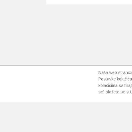
više
varijanti.
Opcije
se
mogu
odabrati
na
stranici
proizvoda
Naša web stranica 
Postavke kolačića
kolačićima saznaj
se" slažete se s U