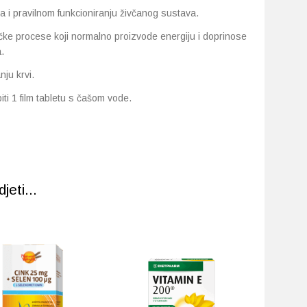
ća i pravilnom funkcioniranju živčanog sustava.
ičke procese koji normalno proizvode energiju i doprinose
.
ju krvi.
i 1 film tabletu s čašom vode.
eti...