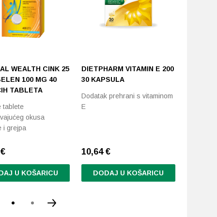
AL WEALTH CINK 25
DIETPHARM VITAMIN E 200
DIETPH
SELEN 100 ΜG 40
30 KAPSULA
JUNIOR 
IH TABLETA
Dodatak prehrani s vitaminom
Dodatak p
tablete
E
kulturom 
avajućeg okusa
Saccharo
 i grejpa
var.…
2
€
10,64
€
8,77
€
DAJ U KOŠARICU
DODAJ U KOŠARICU
DODA