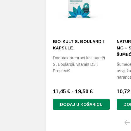
BIO-KULT S. BOULARDII
NATUR
KAPSULE
MG + 
ŠUMEĆ
Dodatak prehrani koji sadrži
S. Boulardii, vitamin D3 i
Šumeće 
Preplex®
osvjež
naranče
11,45 € - 19,50 €
10,7
DODAJ U KOŠARICU
DO
Ovaj
proizvod
ima