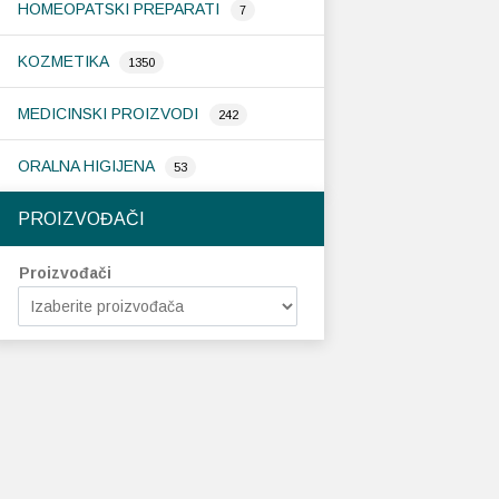
HOMEOPATSKI PREPARATI
7
KOZMETIKA
1350
MEDICINSKI PROIZVODI
242
ORALNA HIGIJENA
53
PROIZVOĐAČI
Proizvođači