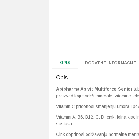
OPIS
DODATNE INFORMACIJE
Opis
Apipharma Apivit Multiforce Senior
ta
proizvod koji sadrži minerale, vitamine, el
Vitamin C pridonosi smanjenju umora i po
Vitamini A, B6, B12, C, D, cink, folna kise
sustava.
Cink doprinosi održavanju normalne mental