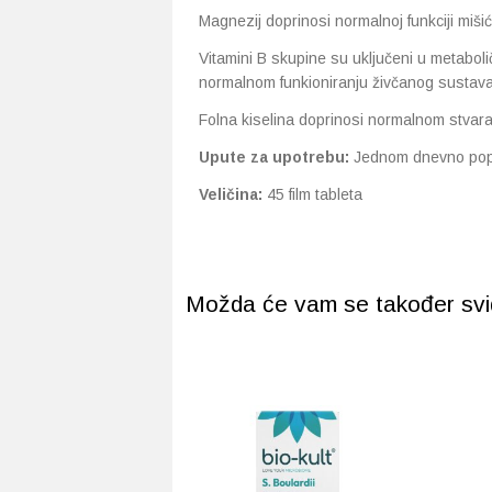
Magnezij doprinosi normalnoj funkciji miši
Vitamini B skupine su uključeni u metabol
normalnom funkioniranju živčanog sustava
Folna kiselina doprinosi normalnom stvaran
Upute za upotrebu:
Jednom dnevno popit
Veličina:
45 film tableta
Možda će vam se također svidj