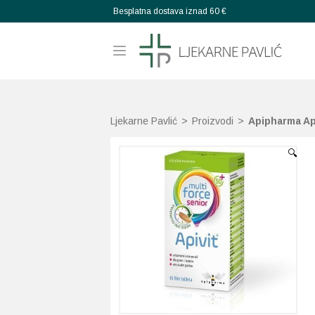
Besplatna dostava iznad 60 €
Ljekarne Pavlić
>
Proizvodi
>
Apipharma Api
🔍