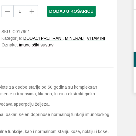
Apipharma
DODAJ U KOŠARICU
Apivit
Multiforce
Senior
SKU:
C017901
45
Kategorije:
DODACI PREHRANI
,
MINERALI
,
VITAMINI
tableta
Oznake:
imunološki sustav
količina
blete za osobe starije od 50 godina su kompleksan
emente u tragovima, likopen, lutein i ekstrakt ginka.
većava apsorpciju željeza.
lina, bakar, selen doprinose normalnoj funkciji imunološkog
ne funkcije, kao i normalnom stanju kože, noktiju i kose.