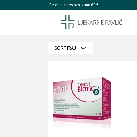
Besplatna dostava iznad 60 €
SORTIRAJ
Razvrstaj po popularnosti
Razvrstaj po prosječnoj ocjeni
Poredaj od zadnjeg
Razvrstaj po cijeni: manje do veće
Razvrstaj po cijeni: veće do manje
Poredaj po abecedi: A-Z