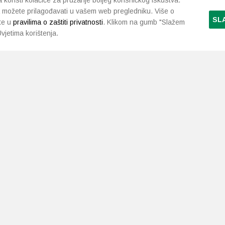
koristi kolačiće za pružanje boljeg korisničkog iskustva.
 možete prilagođavati u vašem web pregledniku. Više o
SL
te u
pravilima o zaštiti privatnosti
. Klikom na gumb "Slažem
vjetima korištenja.
LJEKARNE PAVLIĆ
PODRŠKA
NAČI
O nama
Uvjeti i pravila
Gdje smo
Dostava i isporuka
Kontakt
Raskid ugovora