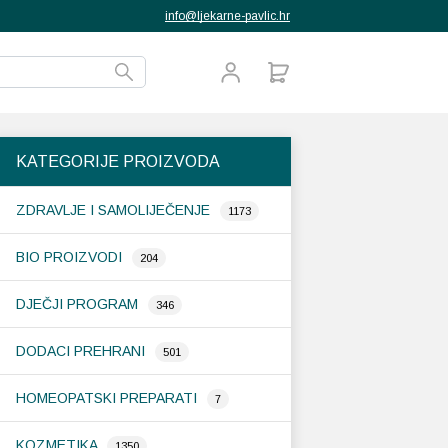
info@ljekarne-pavlic.hr
KATEGORIJE PROIZVODA
ZDRAVLJE I SAMOLIJEČENJE
1173
BIO PROIZVODI
204
DJEČJI PROGRAM
346
DODACI PREHRANI
501
HOMEOPATSKI PREPARATI
7
KOZMETIKA
1350