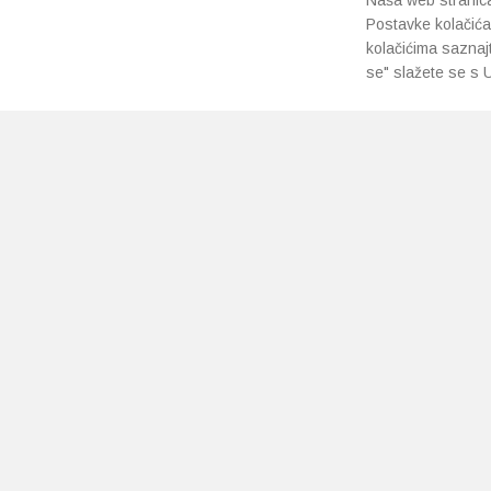
Naša web stranica 
Postavke kolačića
kolačićima saznaj
se" slažete se s U
PRETPLATI SE NA NAŠ NEWSLETTER
Prihvaćam
uvjete poslovanja
*