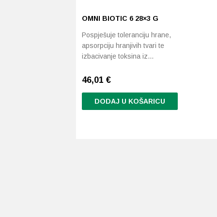
OMNI BIOTIC 6 28×3 G
Pospješuje toleranciju hrane,
apsorpciju hranjivih tvari te
izbacivanje toksina iz…
46,01
€
DODAJ U KOŠARICU