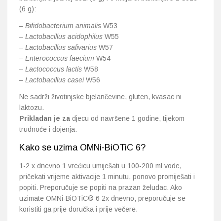
(6 g):
–
Bifidobacterium animalis
W53
–
Lactobacillus acidophilus
W55
–
Lactobacillus salivarius
W57
–
Enterococcus faecium
W54
–
Lactococcus lactis
W58
–
Lactobacillus casei
W56
Ne sadrži životinjske bjelančevine, gluten, kvasac ni
laktozu.
Prikladan je za
djecu od navršene 1 godine, tijekom
trudnoće i dojenja.
Kako se uzima OMNi-BiOTiC 6?
1-2 x dnevno 1 vrećicu umiješati u 100-200 ml vode,
pričekati vrijeme aktivacije 1 minutu, ponovo promiješati i
popiti. Preporučuje se popiti na prazan želudac. Ako
uzimate OMNi-BiOTiC® 6 2x dnevno, preporučuje se
koristiti ga prije doručka i prije večere.