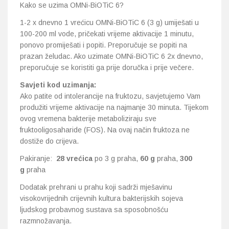
Kako se uzima OMNi-BiOTiC 6?
1-2 x dnevno 1 vrećicu OMNi-BiOTiC 6 (3 g) umiješati u
100-200 ml vode, pričekati vrijeme aktivacije 1 minutu,
ponovo promiješati i popiti. Preporučuje se popiti na
prazan želudac. Ako uzimate OMNi-BiOTiC 6 2x dnevno,
preporučuje se koristiti ga prije doručka i prije večere.
Savjeti kod uzimanja:
Ako patite od intolerancije na fruktozu, savjetujemo Vam
produžiti vrijeme aktivacije na najmanje 30 minuta. Tijekom
ovog vremena bakterije metaboliziraju sve
fruktooligosaharide (FOS). Na ovaj način fruktoza ne
dostiže do crijeva.
Pakiranje:
28 vrećica
po 3 g praha,
60 g
praha,
300
g
praha
Dodatak prehrani u prahu koji sadrži mješavinu
visokovrijednih crijevnih kultura bakterijskih sojeva
ljudskog probavnog sustava sa sposobnošću
razmnožavanja.