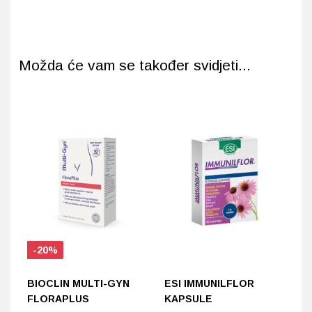
Možda će vam se također svidjeti...
-20%
BIOCLIN MULTI-GYN
ESI IMMUNILFLOR
L
FLORAPLUS
KAPSULE
K