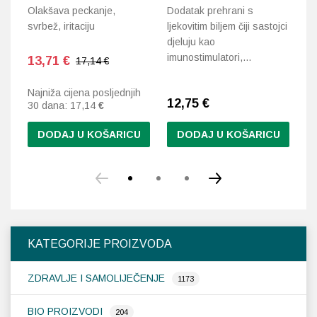
Olakšava peckanje,
Dodatak prehrani s
La
svrbež, iritaciju
ljekovitim biljem čiji sastojci
pr
djeluju kao
ku
imunostimulatori,…
r
13,71
€
17,14 €
Najniža cijena posljednjih
12,75
€
1
30 dana:
17,14
€
DODAJ U KOŠARICU
DODAJ U KOŠARICU
KATEGORIJE PROIZVODA
ZDRAVLJE I SAMOLIJEČENJE
1173
BIO PROIZVODI
204