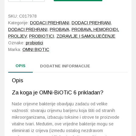
6
28x3
Probava, hemoroidi, pr
SKU:
C017978
g
Kategorije:
DODACI PREHRANI
,
DODACI PREHRANI
,
količina
Srce i krvne žile, vene
DODACI PREHRANI
,
PROBAVA
,
PROBAVA, HEMOROIDI,
PROLJEV
,
PROBIOTICI
,
ZDRAVLJE I SAMOLIJEČENJE
Oznake:
probiotici
Stres, nesanica, opušt
Marka:
OMNI BIOTIC
Uho, grlo, nos
OPIS
DODATNE INFORMACIJE
Usta, usne, zubi
Opis
Za koga je OMNi-BiOTiC 6 prikladan?
Naše crijevne bakterije obavljaju zadaću od velike
važnosti: stvaraju crijevnu barijeru koja štiti od stranih
mikroorganizama, izbacuju toksine i otrove te proizvode
vitalne tvari. Međutim, ove vrijedne bakterije mogu se
eliminirati iz crijeva (između ostalog nezdravom