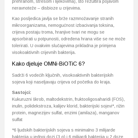
prehranom, stresom i lijekovima), što rezultira pojavom
neravnoteže – disbioze u crijevima.
Kao posljedica javlja se brže razmnožavanje stranih
mikroorganizama, nemogućnost izbacivanja toksina,
crijeva postaju troma, hranjive tvari ne mogu se
apsorbirati u potpunosti, određena hrana više se ne može
tolerirati. U ovakvim slučajevima prikladna je primjena
visokoaktivnih crijevnih bakterija.
Kako djeluje OMNi-BiOTiC 6?
Sadrži 6 vodećih ključnih, visokoaktivnih bakterijskih
sojeva koji naseljavaju crijeva od početka do kraja.
Sastojci:
Kukuruzni škrob, maltodekstrin, fruktooligosaharidi (FOS),
inulin, polidekstroza, kalijev klorid, bakterijski sojevi*, rižin
protein, magnezijev sulfat, enzimi (amilaza), manganov
sulfat
*6 ljudskih bakterijskih sojeva s minimalno 3 milijarde
bakterija u jednoj dozi (3 g) i 6 milijardi bakterija u 2 doze