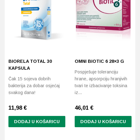
Probava, hemoroidi, pr
Srce i krvne žile, vene
Stres, nesanica, opušt
Uho, grlo, nos
BIORELA TOTAL 30
OMNI BIOTIC 6 28×3 G
KAPSULA
Pospješuje toleranciju
Usta, usne, zubi
Čak 15 sojeva dobrih
hrane, apsorpciju hranjivih
bakterija za dobar osjećaj
tvari te izbacivanje toksina
svakog dana!
iz…
11,98
€
46,01
€
DODAJ U KOŠARICU
DODAJ U KOŠARICU