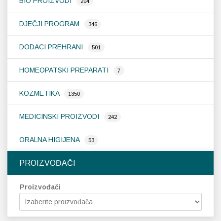
BIO PROIZVODI
204
Probava, hemoroidi, pr
DJEČJI PROGRAM
346
DODACI PREHRANI
Srce i krvne žile, vene
501
HOMEOPATSKI PREPARATI
Stres, nesanica, opušt
7
KOZMETIKA
Uho, grlo, nos
1350
MEDICINSKI PROIZVODI
242
Usta, usne, zubi
ORALNA HIGIJENA
53
PROIZVOĐAČI
Proizvođači