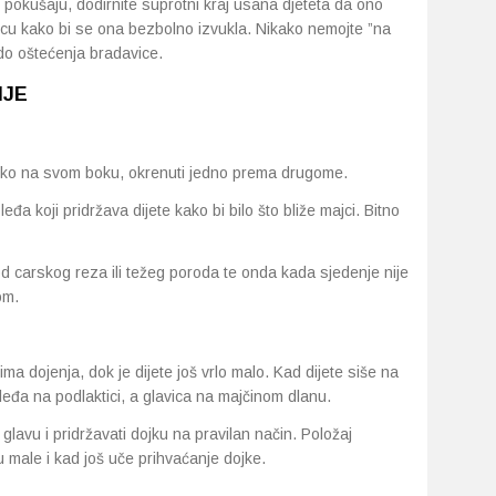
 pokušaju, dodirnite suprotni kraj usana djeteta da ono
icu kako bi se ona bezbolno izvukla. Nikako nemojte ”na
i do oštećenja bradavice.
NJE
atko na svom boku, okrenuti jedno prema drugome.
leđa koji pridržava dijete kako bi bilo što bliže majci. Bitno
od carskog reza ili težeg poroda te onda kada sjedenje nije
om.
ima dojenja, dok je dijete još vrlo malo. Kad dijete siše na
i leđa na podlaktici, a glavica na majčinom dlanu.
glavu i pridržavati dojku na pravilan način. Položaj
 male i kad još uče prihvaćanje dojke.