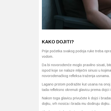
KAKO DOJITI?
Prije početka svakog podoja ruke treba opra
vodom.
Da bi novorođenče moglo pravilno sisati, bitn
ispod koje se nalaze mliječni sinusi u kojim
novorođenačkog refleksa traženja usnama.
Lagano prstom podražite kut usana na onoj s
tada refleksno okrenuti glavicu prema dojci i 
Nakon toga glavicu privučete k dojci i bradavi
dojku, vrh nosića i brada mu dodiruju dojku. 