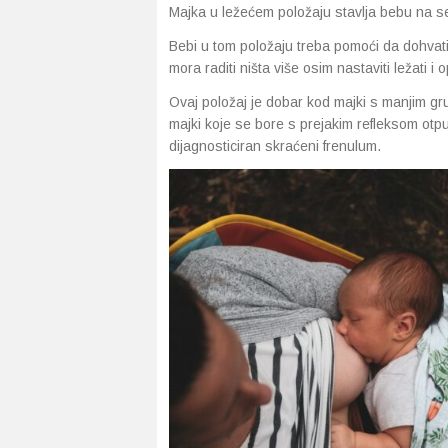
Majka u ležećem položaju stavlja bebu na s
Bebi u tom položaju treba pomoći da dohvati
mora raditi ništa više osim nastaviti ležati i o
Ovaj položaj je dobar kod majki s manjim gru
majki koje se bore s prejakim refleksom otpu
dijagnosticiran skraćeni frenulum.