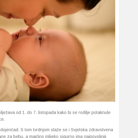
lježava od 1. do 7. listopada kako bi se rodilje potaknule
ce.
a dojenčad. S tom tvrdnjom slaže se i Svjetska zdravstvena
ane za bebu, a majčino mlijeko sigurno ima najpovoljniji