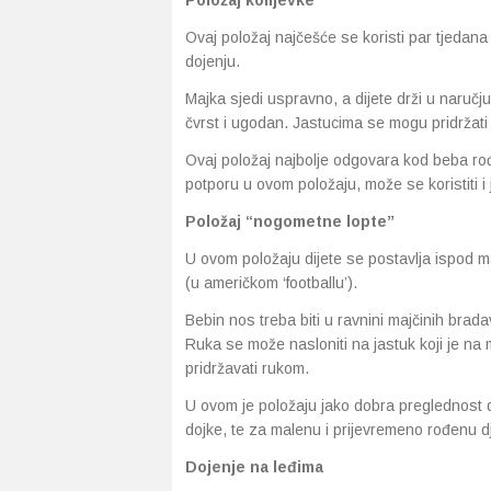
Položaj kolijevke
Ovaj položaj najčešće se koristi par tjedan
dojenju.
Majka sjedi uspravno, a dijete drži u naručju
čvrst i ugodan. Jastucima se mogu pridržati i
Ovaj položaj najbolje odgovara kod beba ro
potporu u ovom položaju, može se koristiti i 
Položaj “nogometne lopte”
U ovom položaju dijete se postavlja ispod maj
(u američkom ‘footballu’).
Bebin nos treba biti u ravnini majčinih brada
Ruka se može nasloniti na jastuk koji je na m
pridržavati rukom.
U ovom je položaju jako dobra preglednost d
dojke, te za malenu i prijevremeno rođenu d
Dojenje na leđima