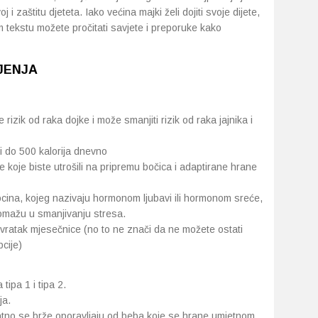
 i zaštitu djeteta. Iako većina majki želi dojiti svoje dijete,
m tekstu možete pročitati savjete i preporuke kako
JENJA
rizik od raka dojke i može smanjiti rizik od raka jajnika i
i do 500 kalorija dnevno
me koje biste utrošili na pripremu bočica i adaptirane hrane
cina, kojeg nazivaju hormonom ljubavi ili hormonom sreće,
omažu u smanjivanju stresa.
vratak mjesečnice (no to ne znači da ne možete ostati
cije)
 tipa 1 i tipa 2.
ja.
natno se brže oporavljaju od beba koje se hrane umjetnom