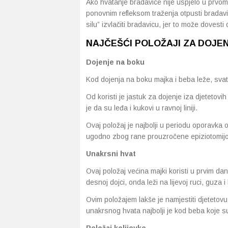
Ako hvatanje bradavice nije uspjelo u prvom
ponovnim refleksom traženja otpusti bradav
silu” izvlačiti bradavicu, jer to može dovest
NAJČEŠĆI POLOŽAJI ZA DOJE
Dojenje na boku
Kod dojenja na boku majka i beba leže, sv
Od koristi je jastuk za dojenje iza djetetovih 
je da su leđa i kukovi u ravnoj liniji.
Ovaj položaj je najbolji u periodu oporavka 
ugodno zbog rane prouzročene epiziotomij
Unakrsni hvat
Ovaj položaj većina majki koristi u prvim dan
desnoj dojci, onda leži na lijevoj ruci, guza 
Ovim položajem lakše je namjestiti djetetovu 
unakrsnog hvata najbolji je kod beba koje su