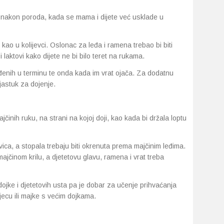
a nakon poroda, kada se mama i dijete već usklade u
 kao u kolijevci. Oslonac za leđa i ramena trebao bi biti
 laktovi kako dijete ne bi bilo teret na rukama.
đenih u terminu te onda kada im vrat ojača. Za dodatnu
jastuk za dojenje.
činih ruku, na strani na kojoj doji, kao kada bi držala loptu
vica, a stopala trebaju biti okrenuta prema majčinim leđima.
ajčinom krilu, a djetetovu glavu, ramena i vrat treba
ojke i djetetovih usta pa je dobar za učenje prihvaćanja
jecu ili majke s većim dojkama.