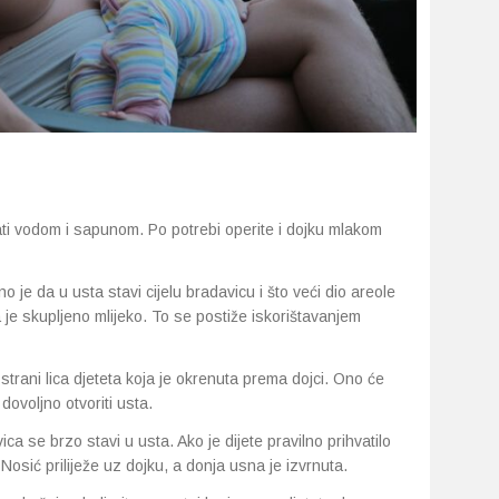
ti vodom i sapunom. Po potrebi operite i dojku mlakom
o je da u usta stavi cijelu bradavicu i što veći dio areole
a je skupljeno mlijeko. To se postiže iskorištavanjem
trani lica djeteta koja je okrenuta prema dojci. Ono će
dovoljno otvoriti usta.
ca se brzo stavi u usta. Ako je dijete pravilno prihvatilo
Nosić priliježe uz dojku, a donja usna je izvrnuta.