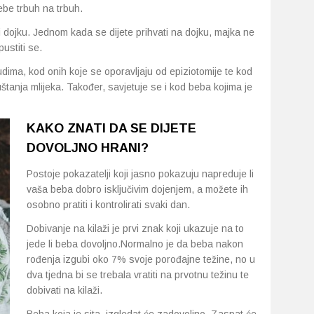
ebe trbuh na trbuh.
 dojku. Jednom kada se dijete prihvati na dojku, majka ne
pustiti se.
dima, kod onih koje se oporavljaju od epiziotomije te kod
štanja mlijeka. Također, savjetuje se i kod beba kojima je
KAKO ZNATI DA SE DIJETE
DOVOLJNO HRANI?
Postoje pokazatelji koji jasno pokazuju napreduje li
vaša beba dobro isključivim dojenjem, a možete ih
osobno pratiti i kontrolirati svaki dan.
Dobivanje na kilaži je prvi znak koji ukazuje na to
jede li beba dovoljno.Normalno je da beba nakon
rođenja izgubi oko 7% svoje porođajne težine, no u
dva tjedna bi se trebala vratiti na prvotnu težinu te
dobivati na kilaži.