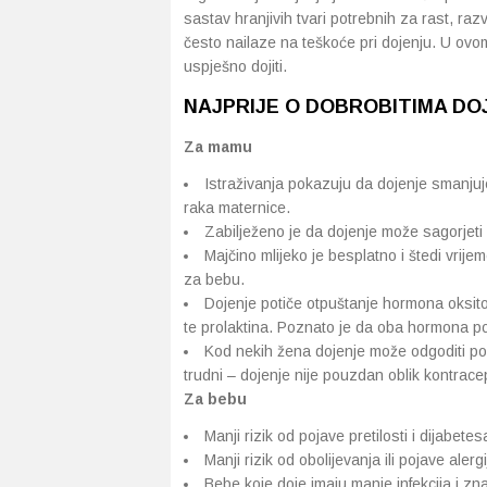
sastav hranjivih tvari potrebnih za rast, razvoj
često nailaze na teškoće pri dojenju. U ovo
uspješno dojiti.
NAJPRIJE O DOBROBITIMA DO
Za mamu
Istraživanja pokazuju da dojenje smanjuje 
raka maternice.
Zabilježeno je da dojenje može sagorjeti 
Majčino mlijeko je besplatno i štedi vrije
za bebu.
Dojenje potiče otpuštanje hormona oksito
te prolaktina. Poznato je da oba hormona p
Kod nekih žena dojenje može odgoditi po
trudni – dojenje nije pouzdan oblik kontracep
Za bebu
Manji rizik od pojave pretilosti i dijabetesa
Manji rizik od obolijevanja ili pojave alergi
Bebe koje doje imaju manje infekcija i z