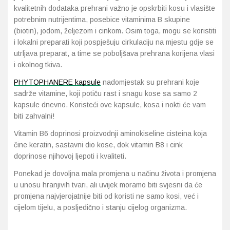
kvalitetnih dodataka prehrani važno je opskrbiti kosu i vlasište
potrebnim nutrijentima, posebice vitaminima B skupine
(biotin), jodom, željezom i cinkom. Osim toga, mogu se koristiti
i lokalni preparati koji pospješuju cirkulaciju na mjestu gdje se
utrljava preparat, a time se poboljšava prehrana korijena vlasi
i okolnog tkiva.
PHYTOPHANERE kapsule
nadomjestak su prehrani koje
sadrže vitamine, koji potiču rast i snagu kose sa samo 2
kapsule dnevno. Koristeći ove kapsule, kosa i nokti će vam
biti zahvalni!
Vitamin B6 doprinosi proizvodnji aminokiseline cisteina koja
čine keratin, sastavni dio kose, dok vitamin B8 i cink
doprinose njihovoj ljepoti i kvaliteti.
Ponekad je dovoljna mala promjena u načinu života i promjena
u unosu hranjivih tvari, ali uvijek moramo biti svjesni da će
promjena najvjerojatnije biti od koristi ne samo kosi, već i
cijelom tijelu, a posljedično i stanju cijelog organizma.