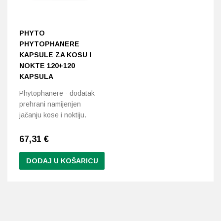
PHYTO
PHYTOPHANERE
KAPSULE ZA KOSU I
NOKTE 120+120
KAPSULA
Phytophanere - dodatak
prehrani namijenjen
jačanju kose i noktiju.
67,31
€
DODAJ U KOŠARICU