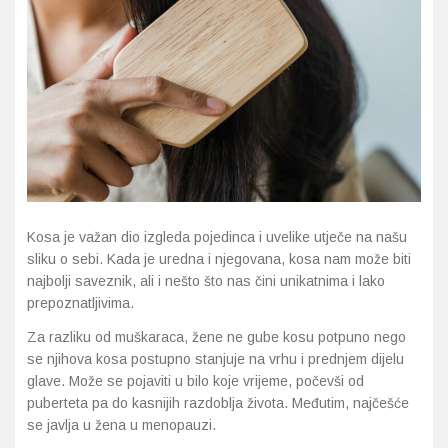
Imunitet
Magnezij
Vitamin H - Biotin
Maska i piling
Dermatitis, iritacije, s
Profesionalna njega k
Ostalo
Jetra
Selen
Vitamin K
Masna koža i akne
Higijena tijela
Otopine za leće
Kosa, koža i nokti
Željezo
Vitamini za djecu
Njega i hidratacija
Njega ruku
Steznici, ortoze
Kosti, zglobovi, mišići
Njega oko očiju
Njega stopala
Tlakomjeri
Mokraćni sustav
Njega usana
Njega tijela
Toplomjeri
Kosa je važan dio izgleda pojedinca i uvelike utječe na našu
Mršavljenje
Njega za muškarce
sliku o sebi. Kada je uredna i njegovana, kosa nam može biti
najbolji saveznik, ali i nešto što nas čini unikatnima i lako
prepoznatljivima.
Oči
Osjetljiva koža, crvenil
Za razliku od muškaraca, žene ne gube kosu potpuno nego
Opće stanje organizma
Oštećena koža, rane
se njihova kosa postupno stanjuje na vrhu i prednjem dijelu
glave. Može se pojaviti u bilo koje vrijeme, počevši od
Opekline, rane, ožiljci
Suha koža
puberteta pa do kasnijih razdoblja života. Međutim, najčešće
se javlja u žena u menopauzi.
Pamćenje i koncentraci
Umorna koža i bez sjaj