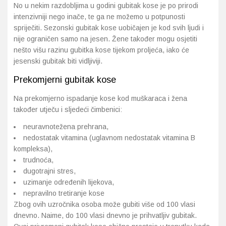
No u nekim razdobljima u godini gubitak kose je po prirodi
intenzivniji nego inače, te ga ne možemo u potpunosti
Probava, hemoroidi, pr
spriječiti. Sezonski gubitak kose uobičajen je kod svih ljudi i
nije ograničen samo na jesen. Žene također mogu osjetiti
Srce i krvne žile, vene
nešto višu razinu gubitka kose tijekom proljeća, iako će
jesenski gubitak biti vidljiviji.
Stres, nesanica, opušt
Prekomjerni gubitak kose
Uho, grlo, nos
Na prekomjerno ispadanje kose kod muškaraca i žena
također utječu i sljedeći čimbenici:
Usta, usne, zubi
neuravnotežena prehrana,
nedostatak vitamina (uglavnom nedostatak vitamina B
kompleksa),
trudnoća,
dugotrajni stres,
uzimanje određenih lijekova,
nepravilno tretiranje kose
Zbog ovih uzročnika osoba može gubiti više od 100 vlasi
dnevno. Naime, do 100 vlasi dnevno je prihvatljiv gubitak.