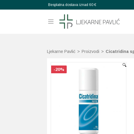
Besplatna dostava iznad 60 €
Ljekarne Pavlić
>
Proizvodi
>
Cicatridina s
🔍
-20%