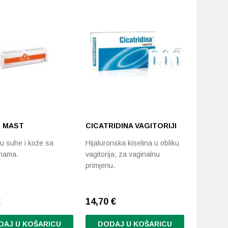
 MAST
CICATRIDINA VAGITORIJI
CICATRI
u suhe i kože sa
Hijaluronska kiselina u obliku
Mast s hi
inama.
vagitorija; za vaginalnu
kiselinom
primjenu.
ubrzavanj
postupk
€
14,70
€
11,64
€
DAJ U KOŠARICU
DODAJ U KOŠARICU
DODA