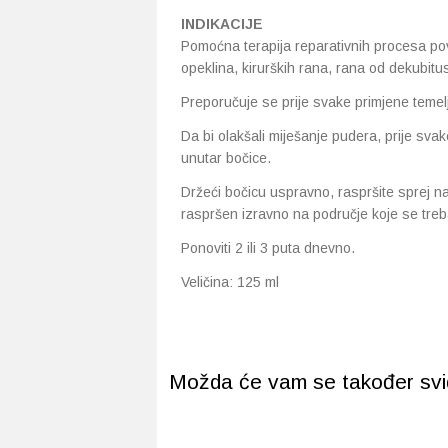
INDIKACIJE
Pomoćna terapija reparativnih procesa pov
opeklina, kirurških rana, rana od dekubitus
Preporučuje se prije svake primjene temeljit
Da bi olakšali miješanje pudera, prije sva
unutar bočice.
Držeći bočicu uspravno, raspršite sprej na
raspršen izravno na područje koje se treba 
Ponoviti 2 ili 3 puta dnevno.
Veličina: 125 ml
Možda će vam se također svidj