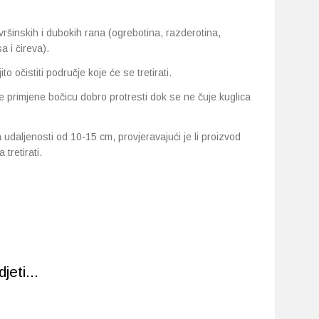
ršinskih i dubokih rana (ogrebotina, razderotina,
a i čireva).
o očistiti područje koje će se tretirati.
ke primjene bočicu dobro protresti dok se ne čuje kuglica
 udaljenosti od 10-15 cm, provjeravajući je li proizvod
tretirati.
eti...