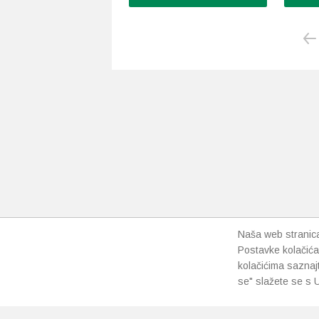
Ovaj
proizvod
ima
više
varijanti.
Opcije
se
mogu
odabrati
na
stranici
proizvoda
Naša web stranica 
Postavke kolačića
kolačićima saznaj
se" slažete se s U