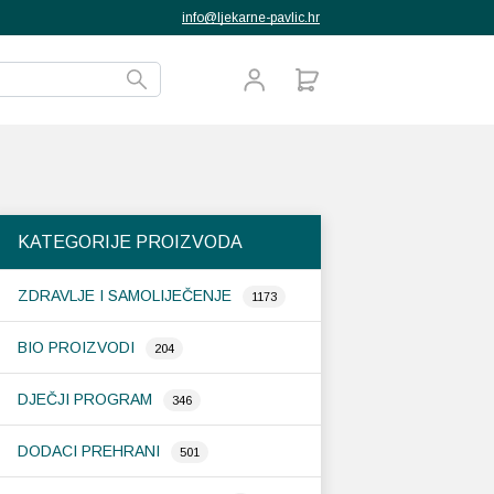
info@ljekarne-pavlic.hr
KATEGORIJE PROIZVODA
ZDRAVLJE I SAMOLIJEČENJE
1173
BIO PROIZVODI
204
DJEČJI PROGRAM
346
DODACI PREHRANI
501