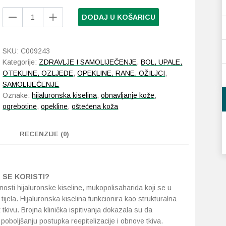
Cicatridina
DODAJ U KOŠARICU
sprej
125
ml
SKU:
C009243
količina
Kategorije:
ZDRAVLJE I SAMOLIJEČENJE
,
BOL, UPALE,
OTEKLINE, OZLJEDE
,
OPEKLINE, RANE, OŽILJCI
,
SAMOLIJEČENJE
Oznake:
hijaluronska kiselina
,
obnavljanje kože
,
ogrebotine
,
opekline
,
oštećena koža
RECENZIJE (0)
O SE KORISTI?
utnosti hijaluronske kiseline, mukopolisaharida koji se u
tijela. Hijaluronska kiselina funkcionira kao strukturalna
 tkivu. Brojna klinička ispitivanja dokazala su da
poboljšanju postupka reepitelizacije i obnove tkiva.