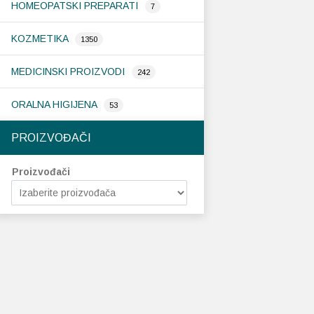
HOMEOPATSKI PREPARATI
7
KOZMETIKA
1350
MEDICINSKI PROIZVODI
242
ORALNA HIGIJENA
53
PROIZVOĐAČI
Proizvođači