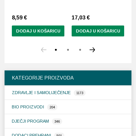
ko
8,59
€
17,03 €
9
DODAJ U KOŠARICU
DODAJ U KOŠARICU
Ovaj
proizvod
ima
više
varijanti.
Opcije
KATEGORIJE PROIZVODA
se
mogu
ZDRAVLJE I SAMOLIJEČENJE
odabrati
1173
na
stranici
BIO PROIZVODI
204
proizvoda
DJEČJI PROGRAM
346
DODACI PREHRANI
501