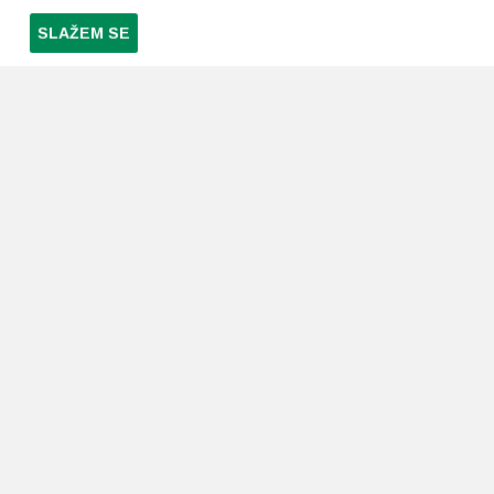
SLAŽEM SE
PRETPLATI SE NA NAŠ NEWSLETTER
Prihvaćam
uvjete poslovanja
*
LJEKARNE PAVLIĆ
PODRŠKA