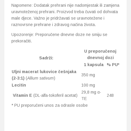
Napomene: Dodatak prehrani nije nadomjestak ili zamjena
uravnoteženoj prehrani. Proizvod treba čuvati od dohvata
male djece. Važno je pridržavati se uravnotežene i
raznovrsne prehrane i zdravog načina života.
Upozorenje: Preporučene dnevne doze ne smiju se
prekoračiti.
U preporučenoj
dnevnoj dozi
Sadrži:
1 kapsula
% PU*
Uljni macerat lukovice češnjaka
350 mg
(2-3:1)
(
Allium sativum
)
Lecitin
100 mg
29,8 mg α-
Vitamin E
(DL-alfa-tokoferil acetat)
248
TE
* PU preporučeni unos za odrasle osobe