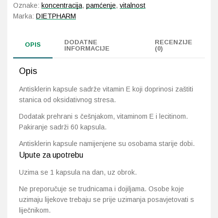
Oznake:
koncentracija
,
pamćenje
,
vitalnost
Marka:
DIETPHARM
Probava, hemoroidi, pr
DODATNE
RECENZIJE
OPIS
Srce i krvne žile, vene
INFORMACIJE
(0)
Stres, nesanica, opušt
Opis
Antisklerin kapsule sadrže vitamin E koji doprinosi zaštiti
Uho, grlo, nos
stanica od oksidativnog stresa.
Dodatak prehrani s češnjakom, vitaminom E i lecitinom.
Usta, usne, zubi
Pakiranje sadrži 60 kapsula.
Antisklerin kapsule namijenjene su osobama starije dobi.
Upute za upotrebu
Uzima se 1 kapsula na dan, uz obrok.
Ne preporučuje se trudnicama i dojiljama. Osobe koje
uzimaju lijekove trebaju se prije uzimanja posavjetovati s
liječnikom.