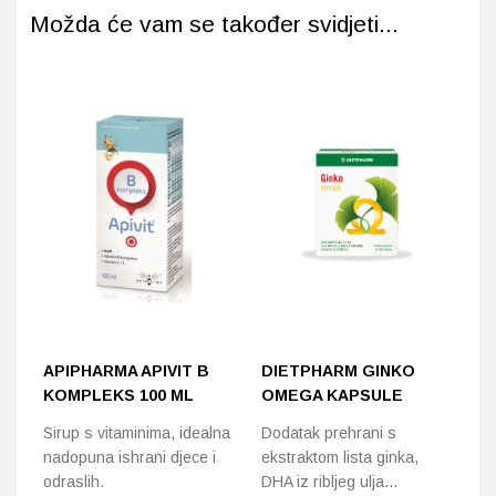
Možda će vam se također svidjeti...
APIPHARMA APIVIT B
DIETPHARM GINKO
D
KOMPLEKS 100 ML
OMEGA KAPSULE
V
6
Sirup s vitaminima, idealna
Dodatak prehrani s
nadopuna ishrani djece i
ekstraktom lista ginka,
Za
odraslih.
DHA iz ribljeg ulja…
sp