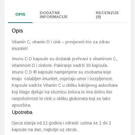
DODATNE
RECENZIJE
Probava, hemoroidi, pr
OPIS
INFORMACIJE
(0)
Srce i krvne žile, vene
Opis
Vitamin C, vitamin D i cink – provjereni trio za zdrav
Stres, nesanica, opušt
imunitet!
Uho, grlo, nos
Imuno C D kapsule su dodatak prehrani s vitaminom C,
vitaminom D i cinkom. Pakiranje sadrži 30 kapsula.
Imuno C D ® kapsule namijenjene su osobama koje
Usta, usne, zubi
imaju oslabljen imunitet, osjećaju umor i iscrpljenost.
Kapsule sadrže Vitamin C u obliku kalcijevog askorbata
koji blago djeluje na sluznicu želuca te ima dobru bio
raspoloživosti te cink u obliku glukonata koji se lako
apsorbira.
Upotreba
Djeca starija od 12 godina i odrasli: uzima se 1 do 2
kapsule na dan, najbolje uz obrok.