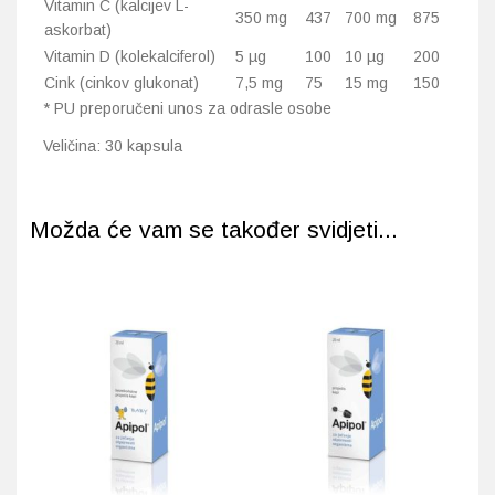
Vitamin C (kalcijev L-
350 mg
437
700 mg
875
askorbat)
Vitamin D (kolekalciferol)
5 µg
100
10 µg
200
Cink (cinkov glukonat)
7,5 mg
75
15 mg
150
* PU preporučeni unos za odrasle osobe
Veličina: 30 kapsula
Možda će vam se također svidjeti...