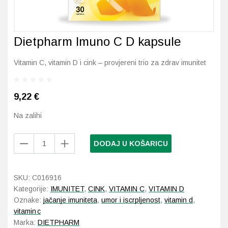
Imunitet
Magnezij
Vitamin H - Biotin
Maska i piling
Dermatitis, iritacije, s
Profesionalna njega k
Ostalo
Jetra
Selen
Vitamin K
Masna koža i akne
Higijena tijela
Otopine za leće
Dietpharm Imuno C D kapsule
Kosa, koža i nokti
Željezo
Vitamini za djecu
Njega i hidratacija
Njega ruku
Steznici, ortoze
Vitamin C, vitamin D i cink – provjereni trio za zdrav imunitet
Kosti, zglobovi, mišići
Njega oko očiju
Njega stopala
Tlakomjeri
9,22
€
Mokraćni sustav
Njega usana
Njega tijela
Toplomjeri
Na zalihi
Mršavljenje
Njega za muškarce
Dietpharm
DODAJ U KOŠARICU
Imuno
Oči
Osjetljiva koža, crvenil
C
D
SKU:
C016916
Opće stanje organizma
Oštećena koža, rane
kapsule
Kategorije:
IMUNITET
,
CINK
,
VITAMIN C
,
VITAMIN D
količina
Oznake:
jačanje imuniteta
,
umor i iscrpljenost
,
vitamin d
,
Opekline, rane, ožiljci
Suha koža
vitamin c
Marka:
DIETPHARM
Pamćenje i koncentraci
Umorna koža i bez sjaj