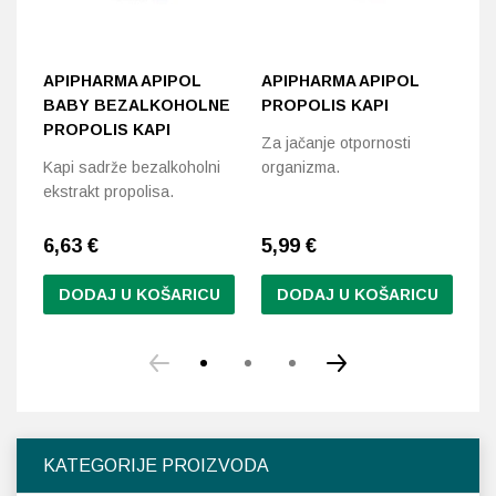
APIPHARMA APIPOL
APIPHARMA APIPOL
A
BABY BEZALKOHOLNE
PROPOLIS KAPI
K
PROPOLIS KAPI
Za jačanje otpornosti
Si
Kapi sadrže bezalkoholni
organizma.
na
ekstrakt propolisa.
od
6,63
€
5,99
€
8
DODAJ U KOŠARICU
DODAJ U KOŠARICU
KATEGORIJE PROIZVODA