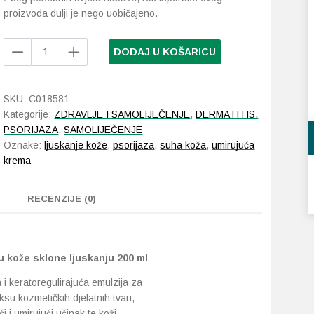
proizvoda dulji je nego uobičajeno.
EPTA
DODAJ U KOŠARICU
PSO
10
bogata
SKU:
C018581
emulzija
Kategorije:
ZDRAVLJE I SAMOLIJEČENJE
,
DERMATITIS,
za
PSORIJAZA
,
SAMOLIJEČENJE
njegu
Oznake:
ljuskanje kože
,
psorijaza
,
suha koža
,
umirujuća
kože
krema
sklone
ljuskanju
200
RECENZIJE (0)
ml
količina
 kože sklone ljuskanju 200 ml
 i keratoregulirajuća emulzija za
su kozmetičkih djelatnih tvari,
ći i umirujući učinak te koži