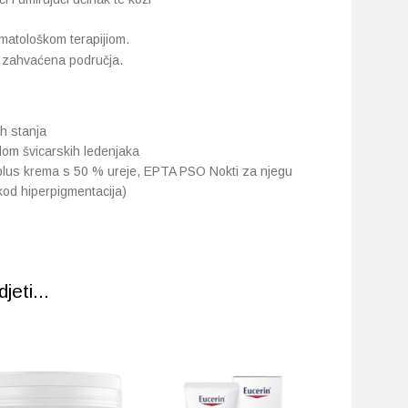
matološkom terapijiom.
a zahvaćena područja.
ih stanja
om švicarskih ledenjaka
plus krema s 50 % ureje, EPTA PSO Nokti za njegu
kod hiperpigmentacija)
eti...