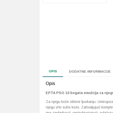
OPIS
DODATNE INFORMACIJE
Opis
EPTA PSO 10 bogata emulzija za njegu
Za njegu kože sklone ljuskanju. Umirujuća
njegu vrlo suhe kože. Zahvaljujući komplek
ima zaglađujući, restrukturirajući, ovlažuju