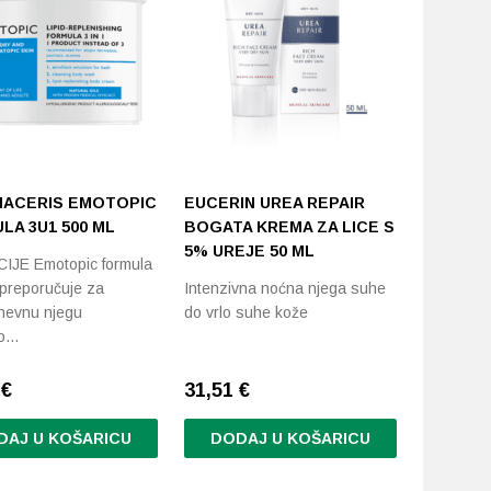
ACERIS EMOTOPIC
EUCERIN UREA REPAIR
URIAGE
LA 3U1 500 ML
BOGATA KREMA ZA LICE S
EMOLIJ
5% UREJE 50 ML
ML
IJE Emotopic formula
preporučuje za
Intenzivna noćna njega suhe
Emolijent
nevnu njegu
do vrlo suhe kože
suhe, osje
no…
atopiji
6
€
31,51
€
31,20
€
DAJ U KOŠARICU
DODAJ U KOŠARICU
DODA