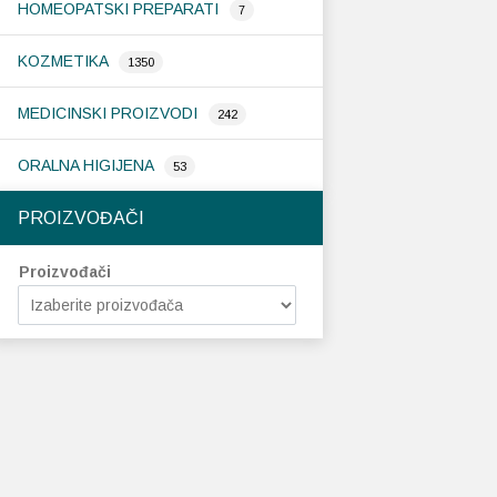
HOMEOPATSKI PREPARATI
7
KOZMETIKA
1350
MEDICINSKI PROIZVODI
242
ORALNA HIGIJENA
53
PROIZVOĐAČI
Proizvođači