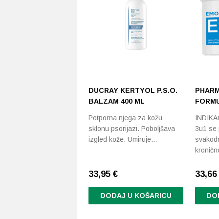
DUCRAY KERTYOL P.S.O.
PHARM
BALZAM 400 ML
FORMU
Potporna njega za kožu
INDIKAC
sklonu psorijazi. Poboljšava
3u1 se 
izgled kože. Umiruje…
svakod
kronič
33,95
€
33,6
DODAJ U KOŠARICU
DO