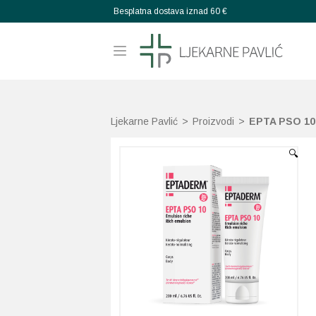
Besplatna dostava iznad 60 €
Ljekarne Pavlić
>
Proizvodi
>
EPTA PSO 10 
🔍