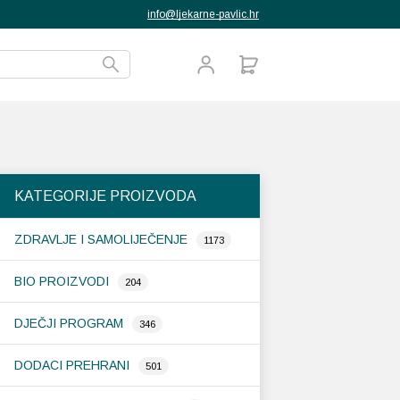
info@ljekarne-pavlic.hr
KATEGORIJE PROIZVODA
ZDRAVLJE I SAMOLIJEČENJE
1173
BIO PROIZVODI
204
DJEČJI PROGRAM
346
DODACI PREHRANI
501