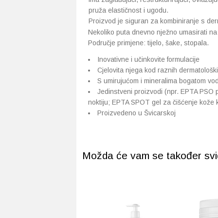
pruža elastičnost i ugodu.
Proizvod je siguran za kombiniranje s der
Nekoliko puta dnevno nježno umasirati n
Područje primjene: tijelo, šake, stopala.
Inovativne i učinkovite formulacije
Cjelovita njega kod raznih dermatološk
S umirujućom i mineralima bogatom vod
Jedinstveni proizvodi (npr. EPTA PSO 
noktiju; EPTA SPOT gel za čišćenje kože 
Proizvedeno u Švicarskoj
Možda će vam se također svidj