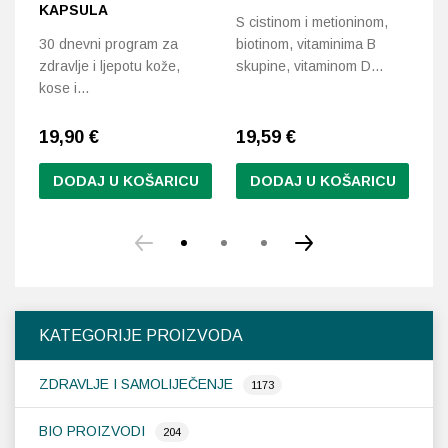
KAPSULA
S cistinom i metioninom,
Vi
30 dnevni program za
biotinom, vitaminima B
no
zdravlje i ljepotu kože,
skupine, vitaminom D…
kose i…
19,90
€
19,59
€
1
DODAJ U KOŠARICU
DODAJ U KOŠARICU
KATEGORIJE PROIZVODA
ZDRAVLJE I SAMOLIJEČENJE
1173
BIO PROIZVODI
204