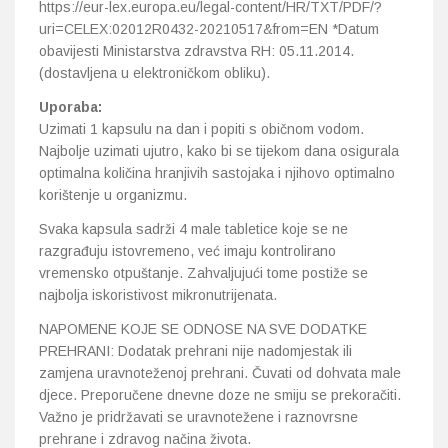
https://eur-lex.europa.eu/legal-content/HR/TXT/PDF/?
uri=CELEX:02012R0432-20210517&from=EN *Datum
obavijesti Ministarstva zdravstva RH: 05.11.2014.
(dostavljena u elektroničkom obliku).
Uporaba:
Uzimati 1 kapsulu na dan i popiti s običnom vodom.
Najbolje uzimati ujutro, kako bi se tijekom dana osigurala
optimalna količina hranjivih sastojaka i njihovo optimalno
korištenje u organizmu.
Svaka kapsula sadrži 4 male tabletice koje se ne
razgrađuju istovremeno, već imaju kontrolirano
vremensko otpuštanje. Zahvaljujući tome postiže se
najbolja iskoristivost mikronutrijenata.
NAPOMENE KOJE SE ODNOSE NA SVE DODATKE
PREHRANI: Dodatak prehrani nije nadomjestak ili
zamjena uravnoteženoj prehrani. Čuvati od dohvata male
djece. Preporučene dnevne doze ne smiju se prekoračiti.
Važno je pridržavati se uravnotežene i raznovrsne
prehrane i zdravog načina života.