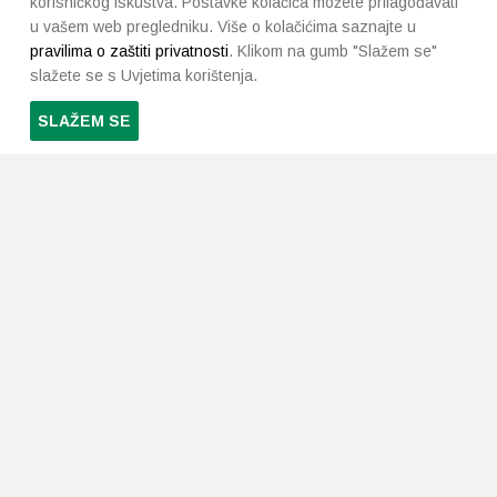
korisničkog iskustva. Postavke kolačića možete prilagođavati
u vašem web pregledniku. Više o kolačićima saznajte u
pravilima o zaštiti privatnosti
. Klikom na gumb "Slažem se"
slažete se s Uvjetima korištenja.
SLAŽEM SE
PRETPLATI SE NA NAŠ NEWSLETTER
Prihvaćam
uvjete poslovanja
*