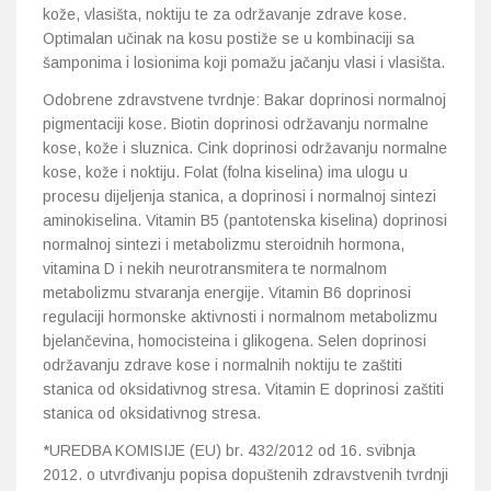
kože, vlasišta, noktiju te za održavanje zdrave kose.
Optimalan učinak na kosu postiže se u kombinaciji sa
šamponima i losionima koji pomažu jačanju vlasi i vlasišta.
Odobrene zdravstvene tvrdnje: Bakar doprinosi normalnoj
pigmentaciji kose. Biotin doprinosi održavanju normalne
kose, kože i sluznica. Cink doprinosi održavanju normalne
kose, kože i noktiju. Folat (folna kiselina) ima ulogu u
procesu dijeljenja stanica, a doprinosi i normalnoj sintezi
aminokiselina. Vitamin B5 (pantotenska kiselina) doprinosi
normalnoj sintezi i metabolizmu steroidnih hormona,
vitamina D i nekih neurotransmitera te normalnom
metabolizmu stvaranja energije. Vitamin B6 doprinosi
regulaciji hormonske aktivnosti i normalnom metabolizmu
bjelančevina, homocisteina i glikogena. Selen doprinosi
održavanju zdrave kose i normalnih noktiju te zaštiti
stanica od oksidativnog stresa. Vitamin E doprinosi zaštiti
stanica od oksidativnog stresa.
*UREDBA KOMISIJE (EU) br. 432/2012 od 16. svibnja
2012. o utvrđivanju popisa dopuštenih zdravstvenih tvrdnji