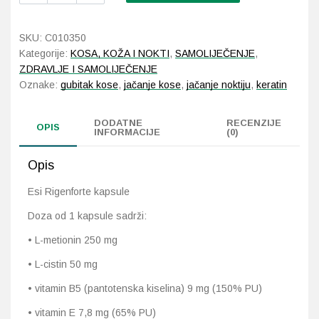
kapsule
količina
Probava, hemoroidi, pr
SKU:
C010350
Kategorije:
KOSA, KOŽA I NOKTI
,
SAMOLIJEČENJE
,
Srce i krvne žile, vene
ZDRAVLJE I SAMOLIJEČENJE
Oznake:
gubitak kose
,
jačanje kose
,
jačanje noktiju
,
keratin
Stres, nesanica, opušt
DODATNE
RECENZIJE
OPIS
INFORMACIJE
(0)
Uho, grlo, nos
Opis
Usta, usne, zubi
Esi Rigenforte kapsule
Doza od 1 kapsule sadrži:
• L-metionin 250 mg
• L-cistin 50 mg
• vitamin B5 (pantotenska kiselina) 9 mg (150% PU)
• vitamin E 7,8 mg (65% PU)