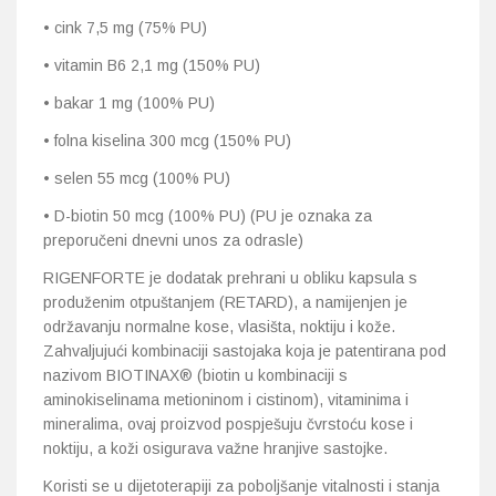
• cink 7,5 mg (75% PU)
• vitamin B6 2,1 mg (150% PU)
• bakar 1 mg (100% PU)
• folna kiselina 300 mcg (150% PU)
• selen 55 mcg (100% PU)
• D-biotin 50 mcg (100% PU) (PU je oznaka za
preporučeni dnevni unos za odrasle)
RIGENFORTE je dodatak prehrani u obliku kapsula s
produženim otpuštanjem (RETARD), a namijenjen je
održavanju normalne kose, vlasišta, noktiju i kože.
Zahvaljujući kombinaciji sastojaka koja je patentirana pod
nazivom BIOTINAX® (biotin u kombinaciji s
aminokiselinama metioninom i cistinom), vitaminima i
mineralima, ovaj proizvod pospješuju čvrstoću kose i
noktiju, a koži osigurava važne hranjive sastojke.
Koristi se u dijetoterapiji za poboljšanje vitalnosti i stanja