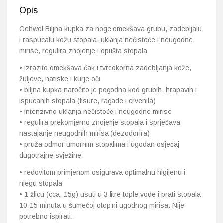
Opis
Gehwol Biljna kupka za noge omekšava grubu, zadebljalu
i raspucalu kožu stopala, uklanja nečistoće i neugodne
mirise, regulira znojenje i opušta stopala
• izrazito omekšava čak i tvrdokorna zadebljanja kože,
žuljeve, natiske i kurje oči
• biljna kupka naročito je pogodna kod grubih, hrapavih i
ispucanih stopala (fisure, ragade i crvenila)
• intenzivno uklanja nečistoće i neugodne mirise
• regulira prekomjerno znojenje stopala i sprječava
nastajanje neugodnih mirisa (dezodorira)
• pruža odmor umornim stopalima i ugodan osjećaj
dugotrajne svježine
• redovitom primjenom osigurava optimalnu higijenu i
njegu stopala
• 1 žlicu (cca. 15g) usuti u 3 litre tople vode i prati stopala
10-15 minuta u šumećoj otopini ugodnog mirisa. Nije
potrebno ispirati.