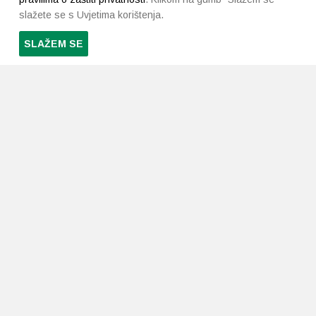
slažete se s Uvjetima korištenja.
SLAŽEM SE
PRETPLATI SE NA NAŠ NEWSLETTER
Prihvaćam
uvjete poslovanja
*