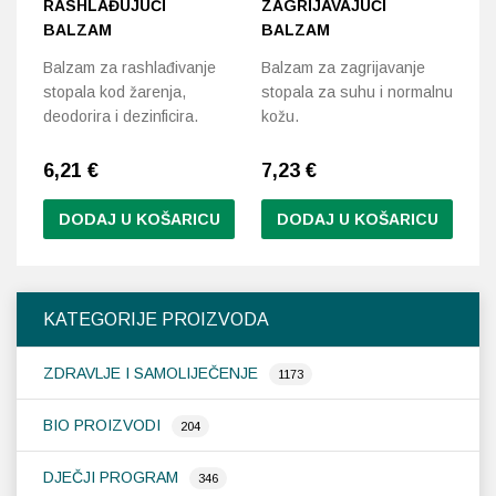
RASHLAĐUJUĆI
ZAGRIJAVAJUĆI
BALZAM
BALZAM
Balzam za rashlađivanje
Balzam za zagrijavanje
stopala kod žarenja,
stopala za suhu i normalnu
deodorira i dezinficira.
kožu.
6,21
€
7,23
€
DODAJ U KOŠARICU
DODAJ U KOŠARICU
KATEGORIJE PROIZVODA
ZDRAVLJE I SAMOLIJEČENJE
1173
BIO PROIZVODI
204
DJEČJI PROGRAM
346