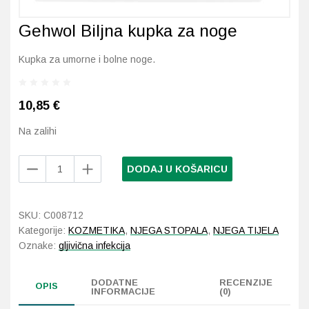
Gehwol Biljna kupka za noge
Probava, hemoroidi, pr
Kupka za umorne i bolne noge.
Srce i krvne žile, vene
Stres, nesanica, opušt
10,85
€
Na zalihi
Uho, grlo, nos
Gehwol
Usta, usne, zubi
DODAJ U KOŠARICU
Biljna
kupka
za
SKU:
C008712
noge
Kategorije:
KOZMETIKA
,
NJEGA STOPALA
,
NJEGA TIJELA
količina
Oznake:
gljivična infekcija
DODATNE
RECENZIJE
OPIS
INFORMACIJE
(0)