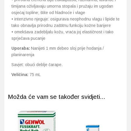
timijana oživljavaju umorna stopala i pružaju im ugodan
osjećaj topline; štite od hladnoće i vlage
• intenzivno njeguje: osigurava neophodnu vlagu i lipide te
tako obnavlja prirodnu zaštitnu funkciju kožne barijere
• omekšava zadebljalu kožu, vraća joj elastičnost i tako
sprječava pucanje
Uporaba:
Nanijeti 1 mm debeo sloj prije hodanja /
planinarenja
Savjet: obući deblje čarape.
Veličina:
75 mL
Možda će vam se također svidjeti...