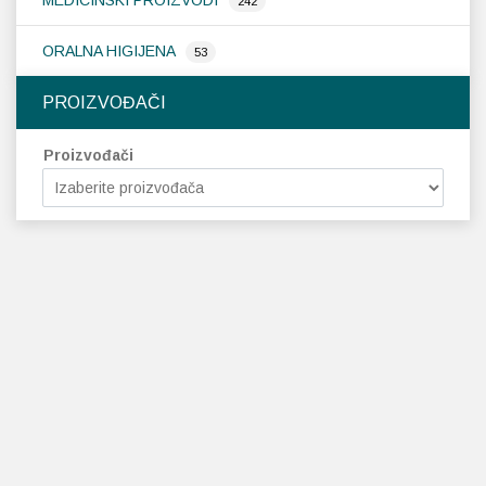
MEDICINSKI PROIZVODI
242
ORALNA HIGIJENA
53
PROIZVOĐAČI
Proizvođači