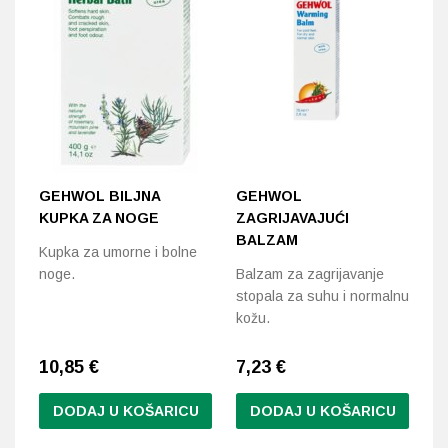
GEHWOL BILJNA
GEHWOL
G
KUPKA ZA NOGE
ZAGRIJAVAJUĆI
R
BALZAM
B
Kupka za umorne i bolne
noge.
Balzam za zagrijavanje
Ba
stopala za suhu i normalnu
st
kožu.
de
10,85
€
7,23
€
6
DODAJ U KOŠARICU
DODAJ U KOŠARICU