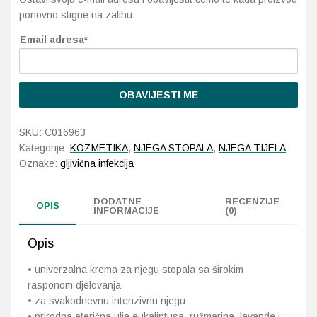
ponovno stigne na zalihu.
Probava, hemoroidi, pr
Email adresa*
Srce i krvne žile, vene
OBAVIJESTI ME
Stres, nesanica, opušt
SKU:
C016963
Uho, grlo, nos
Kategorije:
KOZMETIKA
,
NJEGA STOPALA
,
NJEGA TIJELA
Oznake:
gljivična infekcija
Usta, usne, zubi
DODATNE
RECENZIJE
OPIS
INFORMACIJE
(0)
Opis
• univerzalna krema za njegu stopala sa širokim
rasponom djelovanja
• za svakodnevnu intenzivnu njegu
• prirodna eterična ulja eukaliptusa, ružmarina, lavande i