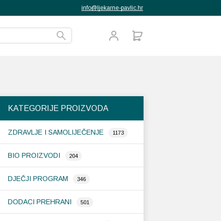
info@ljekarne-pavlic.hr
KATEGORIJE PROIZVODA
ZDRAVLJE I SAMOLIJEČENJE
1173
BIO PROIZVODI
204
DJEČJI PROGRAM
346
DODACI PREHRANI
501