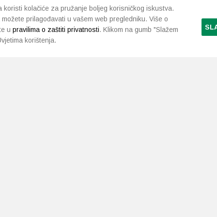
koristi kolačiće za pružanje boljeg korisničkog iskustva.
 možete prilagođavati u vašem web pregledniku. Više o
SL
te u
pravilima o zaštiti privatnosti
. Klikom na gumb "Slažem
vjetima korištenja.
LJEKARNE PAVLIĆ
PODRŠKA
NAČI
O nama
Uvjeti i pravila
Gdje smo
Dostava i isporuka
Kontakt
Raskid ugovora