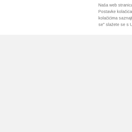
Naša web stranica 
Postavke kolačića
kolačićima saznaj
se" slažete se s U
PRETPLATI SE NA NAŠ NEWSLETTER
Prihvaćam
uvjete poslovanja
*