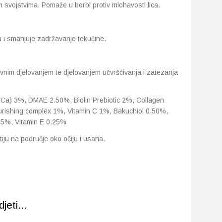
im svojstvima. Pomaže u borbi protiv mlohavosti lica.
ju i smanjuje zadržavanje tekućine.
tivnim djelovanjem te djelovanjem učvršćivanja i zatezanja
CiCa) 3%, DMAE 2.50%, Biolin Prebiotic 2%, Collagen
urishing complex 1%, Vitamin C 1%, Bakuchiol 0.50%,
25%, Vitamin E 0.25%
tiju na područje oko očiju i usana.
eti...