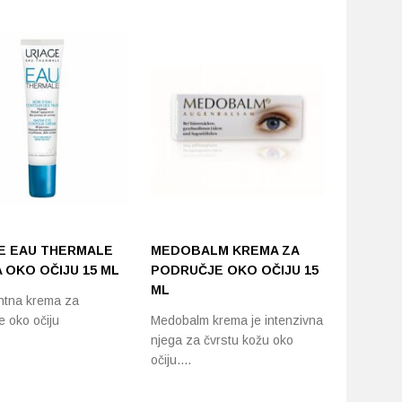
-50%
E EAU THERMALE
MEDOBALM KREMA ZA
FILLERI
 OKO OČIJU 15 ML
PODRUČJE OKO OČIJU 15
DENSIFY
ML
KREMA 
ntna krema za
OKO OČI
e oko očiju
Medobalm krema je intenzivna
njega za čvrstu kožu oko
Bogata, h
očiju.…
pruža int
kože klju