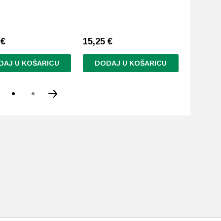
28,74
€
Najniža c
7
€
15,25
€
dana:
57
DAJ U KOŠARICU
DODAJ U KOŠARICU
DODA