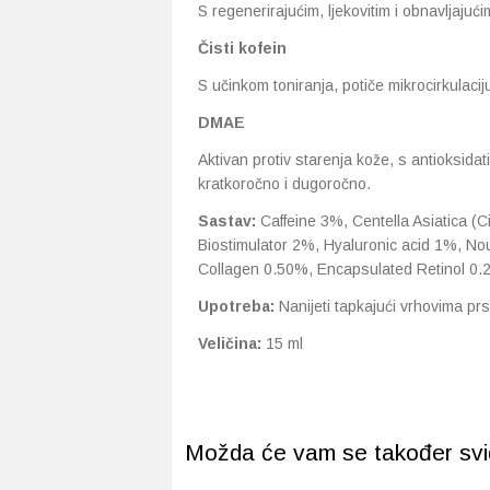
S regenerirajućim, ljekovitim i obnavljajuć
Čisti kofein
S učinkom toniranja, potiče mikrocirkulaci
DMAE
Aktivan protiv starenja kože, s antioksida
kratkoročno i dugoročno.
Sastav:
Caffeine 3%, Centella Asiatica (
Biostimulator 2%, Hyaluronic acid 1%, No
Collagen 0.50%, Encapsulated Retinol 0.
Upotreba:
Nanijeti tapkajući vrhovima prs
Veličina:
15 ml
Možda će vam se također svidj