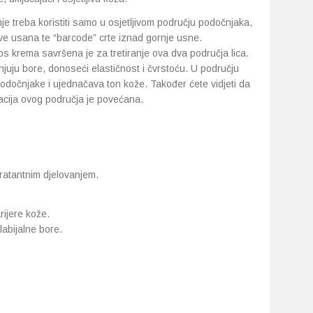
e treba koristiti samo u osjetljivom području podočnjaka,
ove usana te “barcode” crte iznad gornje usne.
s krema savršena je za tretiranje ova dva područja lica.
njuju bore, donoseći elastičnost i čvrstoću. U području
podočnjake i ujednačava ton kože. Također ćete vidjeti da
atacija ovog područja je povećana.
ratantnim djelovanjem.
rijere kože.
abijalne bore.