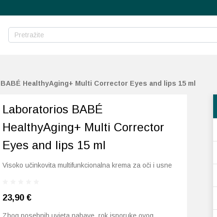
 BABÉ HealthyAging+ Multi Corrector Eyes and lips 15 ml
Laboratorios BABÉ
HealthyAging+ Multi Corrector
Eyes and lips 15 ml
Visoko učinkovita multifunkcionalna krema za oči i usne
23,90
€
Zbog posebnih uvjeta nabave, rok isporuke ovog