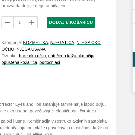
proizvoda dulji je nego uobičajeno.
Laboratorios
DODAJ U KOŠARICU
BABÉ
HealthyAging+
Multi
Kategorije:
KOZMETIKA
,
NJEGA LICA
,
NJEGA OKO
Corrector
OČIJU
,
NJEGA USANA
Eyes
Oznake:
bore oko očiju
,
natečena koža oko očiju
,
and
opuštena koža lica
,
podočnjaci
lips
15
ml
količina
rector Eyes and lips smanjuje tamne mrlje ispod očiju,
 te oko usana, povećavajući elastičnost i čvrstoću.
za oči i usne. Kombinacija višestruko aktivnih sastojaka
re, ujednačavaju ton, vlaže i povećavaju elastičnost kože na
uključujući i osjetljivu kožu.