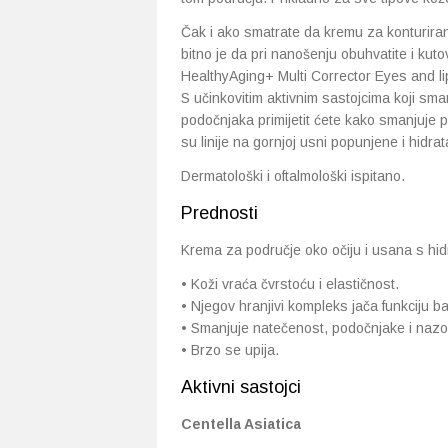
Čak i ako smatrate da kremu za konturiranj
bitno je da pri nanošenju obuhvatite i kut
HealthyAging+ Multi Corrector Eyes and lip
S učinkovitim aktivnim sastojcima koji sma
podočnjaka primijetit ćete kako smanjuje 
su linije na gornjoj usni popunjene i hidr
Dermatološki i oftalmološki ispitano.
Prednosti
Krema za područje oko očiju i usana s hid
• Koži vraća čvrstoću i elastičnost.
• Njegov hranjivi kompleks jača funkciju ba
• Smanjuje natečenost, podočnjake i nazol
• Brzo se upija.
Aktivni sastojci
Centella Asiatica