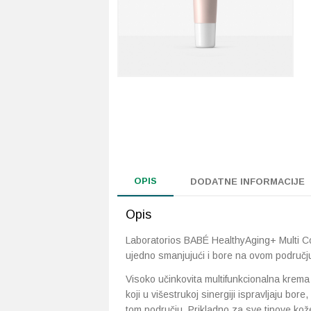
OPIS
DODATNE INFORMACIJE
Opis
Laboratorios BABÉ HealthyAging+ Multi Cor
ujedno smanjujući i bore na ovom području
Visoko učinkovita multifunkcionalna krema 
koji u višestrukoj sinergiji ispravljaju bo
tom području. Prikladno za sve tipove kože, 