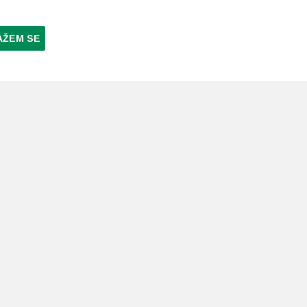
AŽEM SE
NI PLAĆANJA