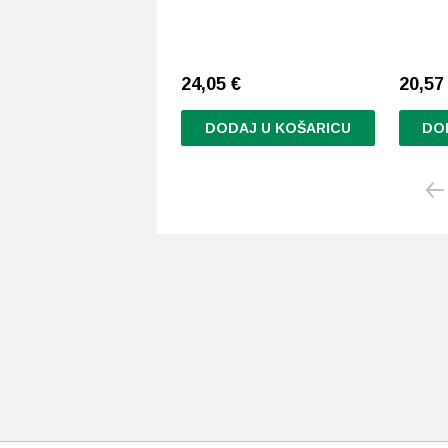
24,05
€
20,5
DODAJ U KOŠARICU
DO