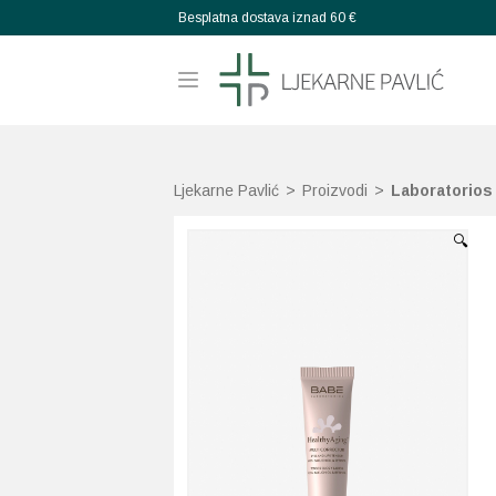
Besplatna dostava iznad 60 €
Ljekarne Pavlić
>
Proizvodi
>
Laboratorios
🔍