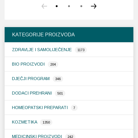
proizvod
ima
više
varijanti.
Opcije
KATEGORIJE PROIZVODA
se
mogu
ZDRAVLJE I SAMOLIJEČENJE
odabrati
1173
na
stranici
BIO PROIZVODI
204
proizvoda
DJEČJI PROGRAM
346
DODACI PREHRANI
501
HOMEOPATSKI PREPARATI
7
KOZMETIKA
1350
MEDICINSKI PROIZVODI
242