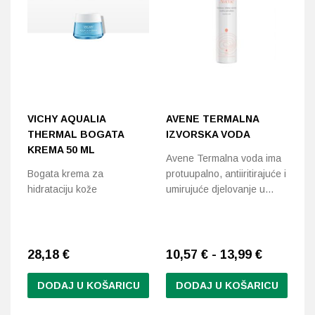
VICHY AQUALIA
AVENE TERMALNA
A
THERMAL BOGATA
IZVORSKA VODA
L
KREMA 50 ML
2
Avene Termalna voda ima
Bogata krema za
protuupalno, antiiritirajuće i
Lo
hidrataciju kože
umirujuće djelovanje u…
uk
os
28,18
€
10,57 € - 13,99 €
1
DODAJ U KOŠARICU
DODAJ U KOŠARICU
Ovaj