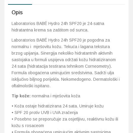
količina
Opis
Laboratorios BABÉ Hydro 24h SPF20 je 24-satna
hidratantna krema sa zaštitom od sunca.
Laboratorios BABÉ Hydro 24h SPF20 je pogodna za
normalnu i mješovitu kožu. Tekuća i lagana tekstura
brzog upijanja. Sinergija nekoliko hidratantnih aktivnih
sastojaka u formuli uspijeva održati kožu hidratiziranom
24 sata (hidratacija testirana tehnikom Corneometry).
Formula obogaćena umirujućim sredstvima. Sadrži ulja
isključivo biljnog porijekla. Nekomedogeno. Dermatološki i
oftalmološki ispitano.
Tip kože:
normalna i mješovita koža
• Koža ostaje hidratizirana 24 sata.
Umiruje kožu
• SPF 20 protiv UVB i UVA zračenja
• Posebno se preporučuje za osjetljivu, reaktivnu kožu ili
kožu s rosaceom
• Formula obogaćena umirujućim aktivnim sastojcima