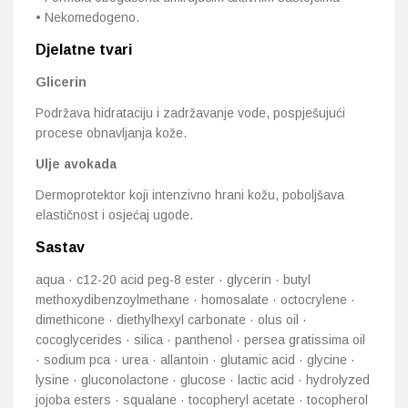
• Nekomedogeno.
Djelatne tvari
Glicerin
Podržava hidrataciju i zadržavanje vode, pospješujući
procese obnavljanja kože.
Ulje avokada
Dermoprotektor koji intenzivno hrani kožu, poboljšava
elastičnost i osjećaj ugode.
Sastav
aqua · c12-20 acid peg-8 ester · glycerin · butyl
methoxydibenzoylmethane · homosalate · octocrylene ·
dimethicone · diethylhexyl carbonate · olus oil ·
cocoglycerides · silica · panthenol · persea gratissima oil
· sodium pca · urea · allantoin · glutamic acid · glycine ·
lysine · gluconolactone · glucose · lactic acid · hydrolyzed
jojoba esters · squalane · tocopheryl acetate · tocopherol