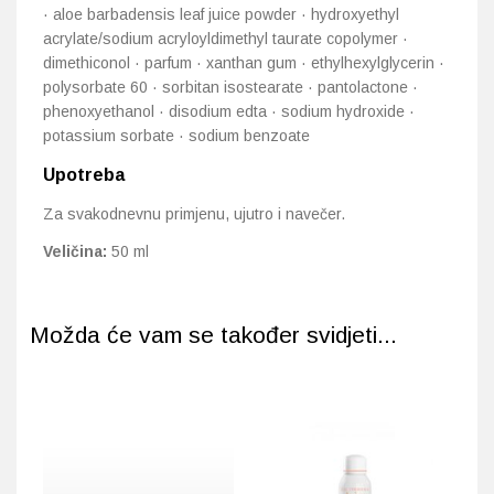
· aloe barbadensis leaf juice powder · hydroxyethyl
acrylate/sodium acryloyldimethyl taurate copolymer ·
dimethiconol · parfum · xanthan gum · ethylhexylglycerin ·
polysorbate 60 · sorbitan isostearate · pantolactone ·
phenoxyethanol · disodium edta · sodium hydroxide ·
potassium sorbate · sodium benzoate
Upotreba
Za svakodnevnu primjenu, ujutro i navečer.
Veličina:
50 ml
Možda će vam se također svidjeti...