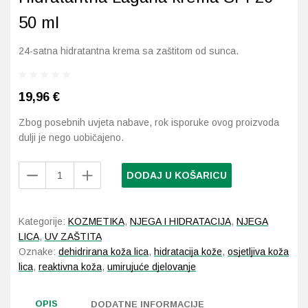
50 ml
Probava, hemoroidi, pr
24-satna hidratantna krema sa zaštitom od sunca.
Srce i krvne žile, vene
19,96
€
Stres, nesanica, opušt
Zbog posebnih uvjeta nabave, rok isporuke ovog proizvoda
Uho, grlo, nos
dulji je nego uobičajeno.
Usta, usne, zubi
Laboratorios
DODAJ U KOŠARICU
BABÉ
Hydro
24h
Kategorije:
KOZMETIKA
,
NJEGA I HIDRATACIJA
,
NJEGA
Hidratantna
LICA
,
UV ZAŠTITA
Lagana
Oznake:
dehidrirana koža lica
,
hidratacija kože
,
osjetljiva koža
krema
lica
,
reaktivna koža
,
umirujuće djelovanje
SPF20
50
OPIS
ml
DODATNE INFORMACIJE