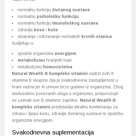
normalnu funkciju
živčanog sustava
normalnu
psihološku funkciju
normalnu funkciju
imunološkog sustava
zdravlje
kose
i
kože
stvaranje i održavanje normalnih
krvnih stanica
Sudjeluju u:
opskrbi organizma
energijom
metabolizmu
hranjivih tvari
metabolizmu
homocisteina
Natural Wealth B kompleks vitamini
sadrži svih 8
vitamina B skupine čija je svakodnevna zastupljenost u
hrani važna jer ih urinom brzo gubimo iz organizma. Zbog
međusobno povezanih uloga u organizmu, preporučuje
se uzimati sve B vitamine zajedno.
Natural Wealth B
kompleks vitamini
predstavlja idealnu kombinaciju za
zdravu i lijepu kožu, zdravlje živčanog sustava te opskrbu
organizma energijom.
Svakodnevna suplementacija