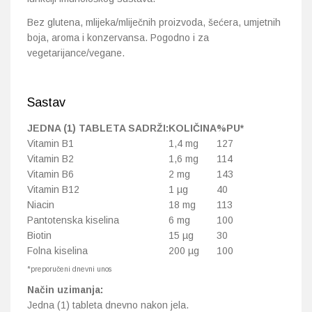
Bez glutena, mlijeka/mliječnih proizvoda, šećera, umjetnih
boja, aroma i konzervansa. Pogodno i za
vegetarijance/vegane.
Sastav
JEDNA (1) TABLETA SADRŽI:
KOLIČINA
%PU*
Vitamin B1
1,4 mg
127
Vitamin B2
1,6 mg
114
Vitamin B6
2 mg
143
Vitamin B12
1 µg
40
Niacin
18 mg
113
Pantotenska kiselina
6 mg
100
Biotin
15 µg
30
Folna kiselina
200 µg
100
*preporučeni dnevni unos
Način uzimanja:
Jedna (1) tableta dnevno nakon jela.