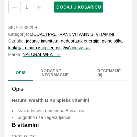
Natural
DODAJ U KOŠARICU
Wealth
Probava, hemoroidi, pr
B
Kompleks
SKU:
C000259
Srce i krvne žile, vene
vitamini
Kategorije:
DODACI PREHRANI
,
VITAMIN B
,
VITAMINI
100
Oznake:
jačanje imuniteta
,
nedostatak energije
,
psihološka
Stres, nesanica, opušt
tableta
funkcija
,
umor i iscrpljenost
,
živčani sustav
količina
Marka:
NATURAL WEALTH
Uho, grlo, nos
DODATNE
RECENZIJE
OPIS
Usta, usne, zubi
INFORMACIJE
(0)
Opis
Natural Wealth B Kompleks vitamini
svakodnevna nadopuna B vitamina
pogodno i za vegetarijance
B vitamini
Važni su za: