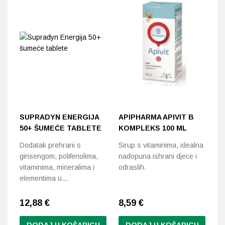
SUPRADYN ENERGIJA
APIPHARMA APIVIT B
B
50+ ŠUMEĆE TABLETE
KOMPLEKS 100 ML
F
Dodatak prehrani s
Sirup s vitaminima, idealna
Za
ginsengom, polifenolima,
nadopuna ishrani djece i
že
vitaminima, mineralima i
odraslih.
elementima u…
12,88
€
8,59
€
1