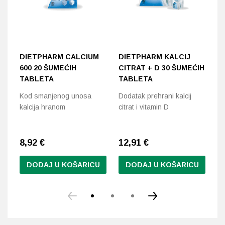
DIETPHARM CALCIUM
DIETPHARM KALCIJ
J
600 20 ŠUMEĆIH
CITRAT + D 30 ŠUMEĆIH
Za
TABLETA
TABLETA
op
Kod smanjenog unosa
Dodatak prehrani kalcij
kalcija hranom
citrat i vitamin D
8,92
€
12,91
€
6
DODAJ U KOŠARICU
DODAJ U KOŠARICU