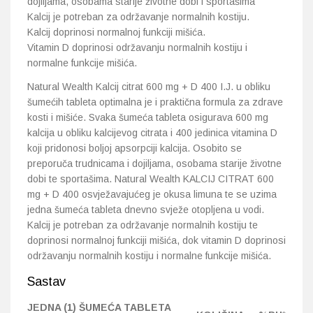
dojiljama, osobama starije životne dobi i sportašima
Kalcij je potreban za održavanje normalnih kostiju.
Kalcij doprinosi normalnoj funkciji mišića.
Vitamin D doprinosi održavanju normalnih kostiju i
normalne funkcije mišića.
Natural Wealth Kalcij citrat 600 mg + D 400 I.J. u obliku
šumećih tableta optimalna je i praktična formula za zdrave
kosti i mišiće. Svaka šumeća tableta osigurava 600 mg
kalcija u obliku kalcijevog citrata i 400 jedinica vitamina D
koji pridonosi boljoj apsorpciji kalcija. Osobito se
preporuča trudnicama i dojiljama, osobama starije životne
dobi te sportašima. Natural Wealth KALCIJ CITRAT 600
mg + D 400 osvježavajućeg je okusa limuna te se uzima
jedna šumeća tableta dnevno svježe otopljena u vodi.
Kalcij je potreban za održavanje normalnih kostiju te
doprinosi normalnoj funkciji mišića, dok vitamin D doprinosi
održavanju normalnih kostiju i normalne funkcije mišića.
Sastav
JEDNA (1) ŠUMEĆA TABLETA