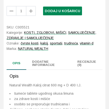
Natural
DODAJ U KOŠARICU
Probava, hemoroidi, pr
Wealth
Kalcij
Srce i krvne žile, vene
citrat
SKU:
C005521
600
Kategorije:
KOSTI, ZGLOBOVI, MIŠIĆI
,
SAMOLIJEČENJE
,
Stres, nesanica, opušt
mg
ZDRAVLJE I SAMOLIJEČENJE
+
Oznake:
čvrste kosti
,
kalcij
,
sportaši
,
trudnoća
,
vitamin d
D
Uho, grlo, nos
Marka:
NATURAL WEALTH
400
I.J.
Usta, usne, zubi
DODATNE
RECENZIJE
20
OPIS
INFORMACIJE
(0)
šumećih
tableta
Opis
količina
Natural Wealth Kalcij citrat 600 mg + D 400 I.J.
šumeće tablete ugodnog okusa limuna
za zdrave kosti i mišiće
osobito se preporučuje trudnicama i