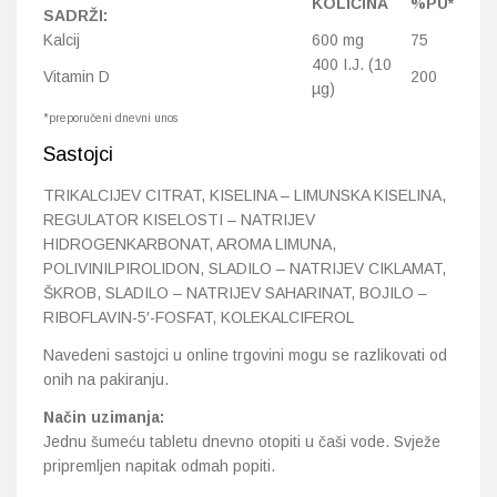
KOLIČINA
%PU*
SADRŽI:
Kalcij
600 mg
75
400 I.J. (10
Vitamin D
200
µg)
*preporučeni dnevni unos
Sastojci
TRIKALCIJEV CITRAT, KISELINA – LIMUNSKA KISELINA,
REGULATOR KISELOSTI – NATRIJEV
HIDROGENKARBONAT, AROMA LIMUNA,
POLIVINILPIROLIDON, SLADILO – NATRIJEV CIKLAMAT,
ŠKROB, SLADILO – NATRIJEV SAHARINAT, BOJILO –
RIBOFLAVIN-5′-FOSFAT, KOLEKALCIFEROL
Navedeni sastojci u online trgovini mogu se razlikovati od
onih na pakiranju.
Način uzimanja:
Jednu šumeću tabletu dnevno otopiti u čaši vode. Svježe
pripremljen napitak odmah popiti.