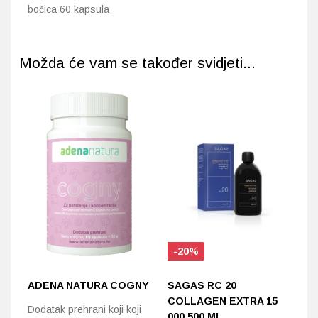
bočica 60 kapsula
Možda će vam se također svidjeti...
-20%
ADENA NATURA COGNY
SAGAS RC 20
S
COLLAGEN EXTRA 15
C
Dodatak prehrani koji koji
000 500 ML
R