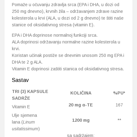
Pomaže u očuvanju zdravlja srca (EPA i DHA, u dozi od
250 mg dnevno), krvnih žila – održavanjem zdrave razine
kolesterola u krvi (ALA, u dozi od 2 g dnevno) te štiti naše
stanice od oksidativnog stresa (vitamin E).
EPA i DHA doprinose normalnoj funkciji srca.
ALA doprinosi održavanju normalne razine kolesterola u
krvi.
Koristan učinak postiže se dnevnim unosom 250 mg EPA i
DHA te 2 g ALA.
Vitamin E doprinosi zaštiti stanica od oksidativnog stresa.
Sastav
TRI (3) KAPSULE
KOLIČINA
%PU*
SADRŽE
20 mg α-TE
167
Vitamin E
Ulje sjemena
1200 mg
**
lana (
Linum
usitatissimum
)
sa sadržajem: