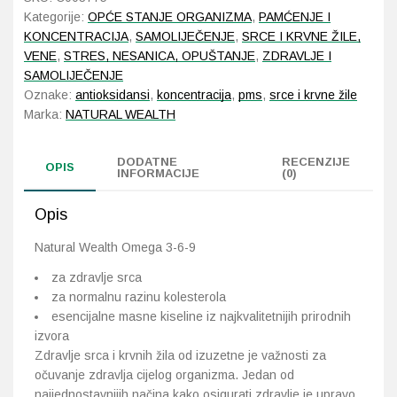
Kategorije:
OPĆE STANJE ORGANIZMA
,
PAMĆENJE I
KONCENTRACIJA
,
SAMOLIJEČENJE
,
SRCE I KRVNE ŽILE,
VENE
,
STRES, NESANICA, OPUŠTANJE
,
ZDRAVLJE I
SAMOLIJEČENJE
Oznake:
antioksidansi
,
koncentracija
,
pms
,
srce i krvne žile
Marka:
NATURAL WEALTH
DODATNE
RECENZIJE
OPIS
INFORMACIJE
(0)
Opis
Natural Wealth Omega 3-6-9
za zdravlje srca
za normalnu razinu kolesterola
esencijalne masne kiseline iz najkvalitetnijih prirodnih
izvora
Zdravlje srca i krvnih žila od izuzetne je važnosti za
očuvanje zdravlja cijelog organizma. Jedan od
najjednostavnijih načina kako osigurati zdravlje je upravo