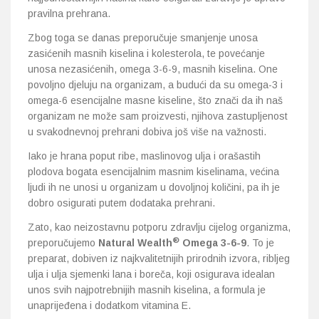
pravilna prehrana.
Zbog toga se danas preporučuje smanjenje unosa
zasićenih masnih kiselina i kolesterola, te povećanje
unosa nezasićenih, omega 3-6-9, masnih kiselina. One
povoljno djeluju na organizam, a budući da su omega-3 i
omega-6 esencijalne masne kiseline, što znači da ih naš
organizam ne može sam proizvesti, njihova zastupljenost
u svakodnevnoj prehrani dobiva još više na važnosti.
Iako je hrana poput ribe, maslinovog ulja i orašastih
plodova bogata esencijalnim masnim kiselinama, većina
ljudi ih ne unosi u organizam u dovoljnoj količini, pa ih je
dobro osigurati putem dodataka prehrani.
Zato, kao neizostavnu potporu zdravlju cijelog organizma,
®
preporučujemo
Natural Wealth
Omega 3-6-9
. To je
preparat, dobiven iz najkvalitetnijih prirodnih izvora, ribljeg
ulja i ulja sjemenki lana i boreča, koji osigurava idealan
unos svih najpotrebnijih masnih kiselina, a formula je
unaprijeđena i dodatkom vitamina E.