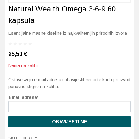
Natural Wealth Omega 3-6-9 60
Probava, hemoroidi, pr
kapsula
Srce i krvne žile, vene
Esencijalne masne kiseline iz najkvalitetnijih prirodnih izvora
Stres, nesanica, opušt
25,50
€
Uho, grlo, nos
Nema na zalihi
Usta, usne, zubi
Ostavi svoju e-mail adresu i obavijestit ćemo te kada proizvod
ponovno stigne na zalihu.
Email adresa*
OBAVIJESTI ME
SKU:
C003775