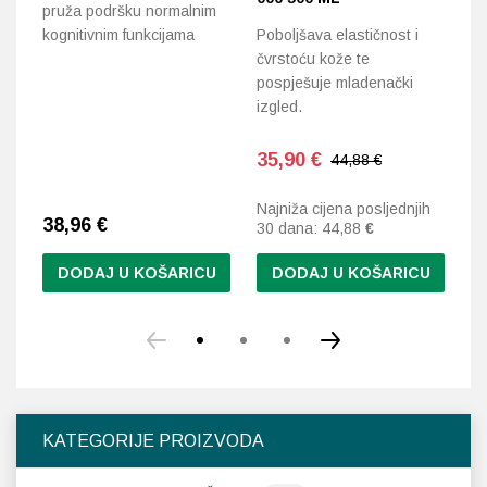
pruža podršku normalnim
kognitivnim funkcijama
Poboljšava elastičnost i
An
čvrstoću kože te
pospješuje mladenački
izgled.
35,90
€
3
44,88 €
Najniža cijena posljednjih
Na
38,96
€
30 dana:
44,88
€
30
DODAJ U KOŠARICU
DODAJ U KOŠARICU
KATEGORIJE PROIZVODA