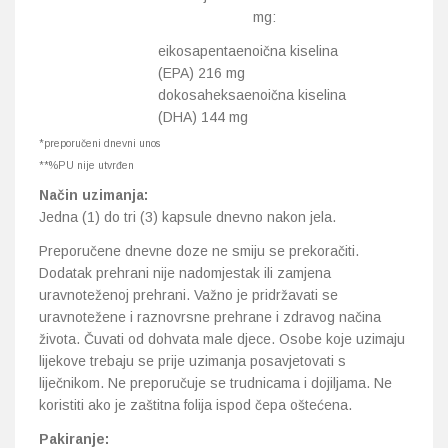
mg:
eikosapentaenoična kiselina
(EPA) 216 mg
dokosaheksaenoična kiselina
(DHA) 144 mg
*preporučeni dnevni unos
**%PU nije utvrđen
Način uzimanja:
Jedna (1) do tri (3) kapsule dnevno nakon jela.
Preporučene dnevne doze ne smiju se prekoračiti.
Dodatak prehrani nije nadomjestak ili zamjena
uravnoteženoj prehrani. Važno je pridržavati se
uravnotežene i raznovrsne prehrane i zdravog načina
života. Čuvati od dohvata male djece. Osobe koje uzimaju
lijekove trebaju se prije uzimanja posavjetovati s
liječnikom. Ne preporučuje se trudnicama i dojiljama. Ne
koristiti ako je zaštitna folija ispod čepa oštećena.
Pakiranje: