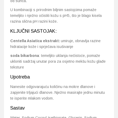
od sunca.
U kombinaciji s prirodnim biljnim sastojcima pomaže
temeljito i nježno očistiti kožu s pH5, što je blago kisela
razina slična pH razini kože.
KLJUČNI SASTOJAK:
Centella Asiatica ekstrakt:
umiruje, obnavlja razine
hidratacije kože i sprječava isušivanje
soda bikarbona
: temeljito uklanja nečistoće, pomaže
ukloniti sadržaj unutar pora za osjetno mekšu kožu glađe
teksture
Upotreba
Nanesite odgovarajuću količinu na mokre dlanove i
zapjenite trljajući dlanove. Nježno masirajte jednu minutu
te isperite mlakom vodom.
Sastav
Water, Sodium Cocoyl Isethionate, Glycerin, Sodium