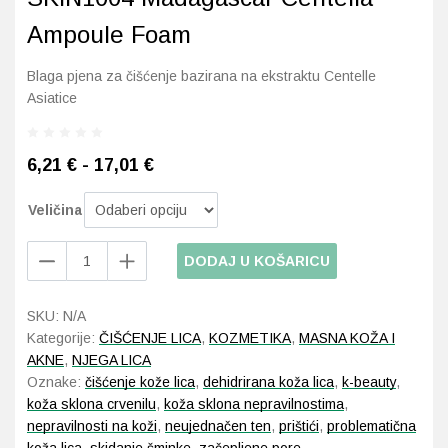
Ampoule Foam
Probava, hemoroidi, pr
Blaga pjena za čišćenje bazirana na ekstraktu Centelle
Srce i krvne žile, vene
Asiatice
Stres, nesanica, opušt
6,21 € - 17,01 €
Uho, grlo, nos
Veličina
Usta, usne, zubi
SKIN1004
DODAJ U KOŠARICU
Madagascar
Centella
SKU:
N/A
Ampoule
Kategorije:
ČIŠĆENJE LICA
,
KOZMETIKA
,
MASNA KOŽA I
Foam
AKNE
,
NJEGA LICA
količina
Oznake:
čišćenje kože lica
,
dehidrirana koža lica
,
k-beauty
,
koža sklona crvenilu
,
koža sklona nepravilnostima
,
nepravilnosti na koži
,
neujednačen ten
,
prištići
,
problematična