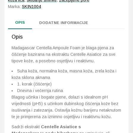
koža lica
,
skidanje šminke
,
začepljene pore
Marka:
SKIN1004
OPIS
DODATNE INFORMACIJE
Opis
Madagascar Centella Ampoule Foam je blaga pjena za
čišćenje bazirana na ekstraktu Centelle Asiatice za sve
tipove kože, a posebno osjetljivu i reaktivnu.
Suha koža, normalna koža, masna koža, zrela koža i
koža sklona aknama
1. korak (čišćenje)
Dnevna i večernja rutina
Blagog učinka i bogate pjene, dolazi s idealnom pH
vrijednosti (pH5) s učinkom dubinskog čišćenja kože bez
isušivanja i zatezanja. Ostavlja kožnu barijeru netaknutom
te je primjerena za iznimno osjetljivu i reaktivnu kožu.
Sadrži ekstrakt
Centelle Asiatice s