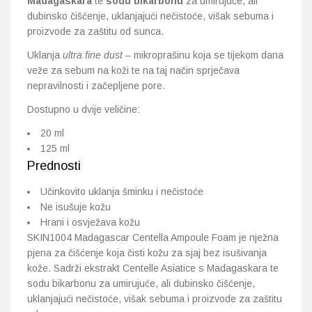
Madagaskara
te
sodu bikarbonu
za umirujuće, ali
dubinsko čišćenje, uklanjajući nečistoće, višak sebuma i
proizvode za zaštitu od sunca.
Uklanja
ultra fine dust
– mikroprašinu koja se tijekom dana
veže za sebum na koži te na taj način sprječava
nepravilnosti i začepljene pore.
Dostupno u dvije veličine:
20 ml
125 ml
Prednosti
Učinkovito uklanja šminku i nečistoće
Ne isušuje kožu
Hrani i osvježava kožu
SKIN1004 Madagascar Centella Ampoule Foam je nježna
pjena za čišćenje koja čisti kožu za sjaj bez isušivanja
kože. Sadrži ekstrakt Centelle Asiatice s Madagaskara te
sodu bikarbonu za umirujuće, ali dubinsko čišćenje,
uklanjajući nečistoće, višak sebuma i proizvode za zaštitu