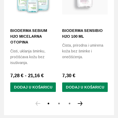
BIODERMA SEBIUM
BIODERMA SENSIBIO
M
H2O MICELARNA
H2O 100 ML
C
OTOPINA
2
Čista, prirodna i umirena
Čisti, uklanja šminku,
koža bez šminke i
Po
pročišćava kožu bez
onečišćenja.
Me
isušivanja.
Co
7,28 € - 21,16 €
7,30
€
5
DODAJ U KOŠARICU
DODAJ U KOŠARICU
Ovaj
proizvod
ima
više
varijanti.