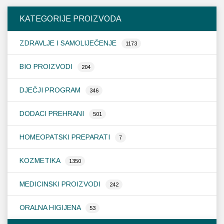
Opcije
KATEGORIJE PROIZVODA
se
mogu
ZDRAVLJE I SAMOLIJEČENJE
odabrati
1173
na
stranici
BIO PROIZVODI
204
proizvoda
DJEČJI PROGRAM
346
DODACI PREHRANI
501
HOMEOPATSKI PREPARATI
7
KOZMETIKA
1350
MEDICINSKI PROIZVODI
242
ORALNA HIGIJENA
53